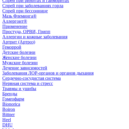
Спрей при ринитах и гайморитах
Спрей при заболеваниях горла
Спрей при бессоннице
Мазь Флеминга®
Аллергоит®
Применение
Простуда, ОРВИ, Грипп
Аллергии и кожные заболевания
Артрит (Артроз)
Геморрой
Детские болезни
Женские болезни
Мужские болезни
Лечение зависимостей
Заболевания ЛОР-органов и органов дыхания
Сердечно-сосудистая система
Нервная система и стресс
Травмы и ушибы
Бренды
Гомеофарм
Bionorica
Boiron
Bittner
Heel
DHU