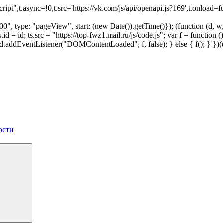
script",t.async=!0,t.src='https://vk.com/js/api/openapi.js?169',t.onl
", type: "pageView", start: (new Date()).getTime()}); (function (d, w, i
 ts.id = id; ts.src = "https://top-fwz1.mail.ru/js/code.js"; var f = funct
 { d.addEventListener("DOMContentLoaded", f, false); } else { f(); } }
ости