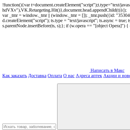
!function(){var t=document.createElement("script");t.type="text/java
hdVXv"),VK.Retargeting.Hit()},document.head.appendChild(t)}();
var _tmr = window._tmr || (window._tmr = []); _tmr.push({id: "3530400
d.createElement("script"); ts.type = "text/javascript"; ts.async = true;
s.parentNode.insertBefore(ts, s);}; if (w.opera == "[object Opera]")
Написать в Макс
Как заказать
Доставка
Оплата
О нас
Адреса аптек
Акции и нов