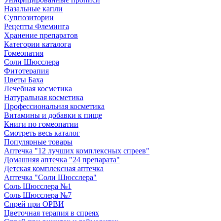
Назальные капли
Суппозитории
Рецепты Флеминга
Хранение препаратов
Категории каталога
Гомеопатия
Соли Шюсслера
Фитотерапия
Цветы Баха
Лечебная косметика
Натуральная косметика
Профессиональная косметика
Витамины и добавки к пище
Книги по гомеопатии
Смотреть весь каталог
Популярные товары
Аптечка "12 лучших комплексных спреев"
Домашняя аптечка "24 препарата"
Детская комплексная аптечка
Аптечка "Соли Шюсслера"
Соль Шюсслера №1
Соль Шюсслера №7
Спрей при ОРВИ
Цветочная терапия в спреях