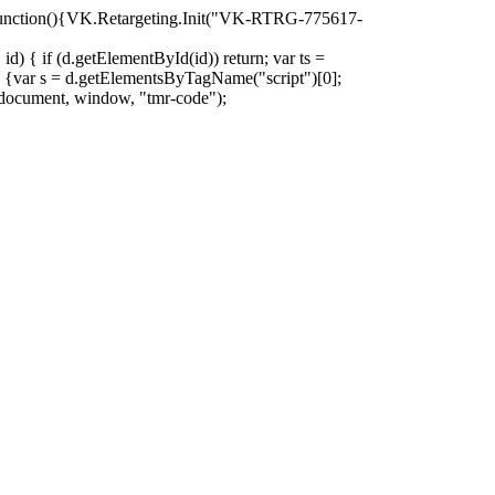
oad=function(){VK.Retargeting.Init("VK-RTRG-775617-
d) { if (d.getElementById(id)) return; var ts =
ion () {var s = d.getElementsByTagName("script")[0];
)(document, window, "tmr-code");