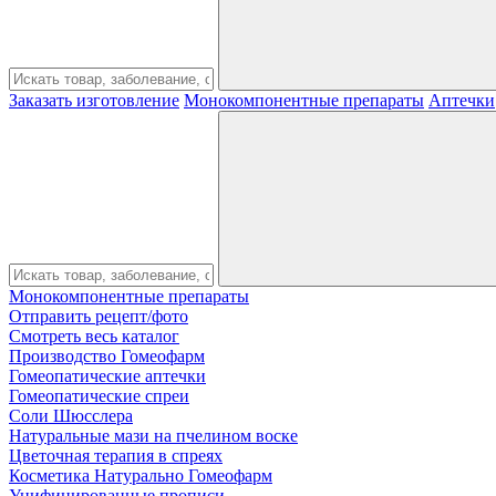
Заказать изготовление
Монокомпонентные препараты
Аптечки
Монокомпонентные препараты
Отправить рецепт/фото
Смотреть весь каталог
Производство Гомеофарм
Гомеопатические аптечки
Гомеопатические спреи
Соли Шюсслера
Натуральные мази на пчелином воске
Цветочная терапия в спреях
Косметика Натурально Гомеофарм
Унифицированные прописи