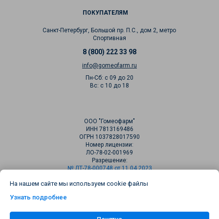
ПОКУПАТЕЛЯМ
Санкт-Петербург, Большой пр. П.С., дом 2, метро
Спортивная
8 (800) 222 33 98
info@gomeofarm.ru
Пн-Сб: с 09 до 20
Вс: с 10 до 18
ООО "Гомеофарм"
ИНН 7813169486
ОГРН 1037828017590
Номер лицензии:
ЛО-78-02-001969
Разрешение:
№ ДТ-78-000748 от 11.04.2023
На нашем сайте мы используем cookie файлы
Узнать подробнее
Сделано в Brains