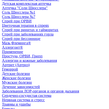
Детская комплексная аптечка
Аптечка "Соли Шюсслера"
Соль Шюсслера №1
Соль Шюсслера №7
Спрей при ОРВИ
Цветочная терапия в спреях
Спрей при ринитах и гайморитах
Спрей при заболеваниях горла
Спрей при бессоннице
Мазь Флеминга®
Аллергоит®
Применение
Простуда, ОРВИ, Грипп
Аллергии и кожные заболевания
Артрит (Артроз)
Геморрой
Детские болезни
Женские болезни
Мужские болезни
Лечение зависимостей
Заболевания ЛОР-органов и органов дыхания
Сердечно-сосудистая система
Нервная система и стресс
Травмы и ушибы
Бренды