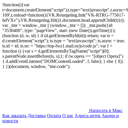
!function(){var
t=document.createElement("script");t.type="text/javascript",t.async=!0
169',t.onload=function(){VK.Retargeting.Init("VK-RTRG-775617-
hdVXv"),VK.Retargeting.Hit()},document.head.appendChild(t)}();
var _tmr = window._tmr || (window._tmr = []); _tmr.push({id:
"3530400", type: "pageView", start: (new Date()).getTime()});
(function (d, w, id) { if (d.getElementById(id)) return; var ts =
d.createElement("script"); ts.type = "text/javascript"; ts.async = true;
ts.id = id; ts.src = "https://top-fwz1.mail.ru/js/code.js"; var f =
function () {var s = d.getElementsByTagName("script")[0];
s.parentNode.insertBefore(ts, s);}; if (w.opera == "[object Opera]")
{ d.addEventListener("DOMContentLoaded", f, false); } else { f();
} })(document, window, "tmr-code");
Написать в Макс
Как заказать
Доставка
Оплата
О нас
Адреса аптек
Акции и
новости