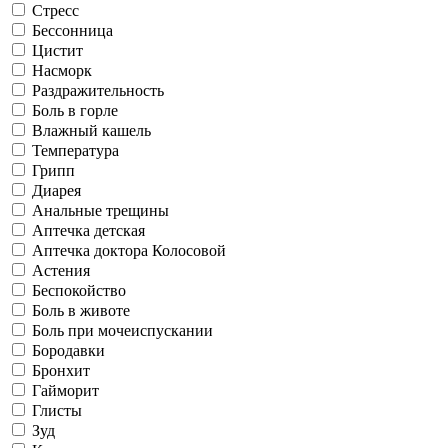
Стресс
Бессонница
Цистит
Насморк
Раздражительность
Боль в горле
Влажный кашель
Температура
Грипп
Диарея
Анальные трещины
Аптечка детская
Аптечка доктора Колосовой
Астения
Беспокойство
Боль в животе
Боль при мочеиспускании
Бородавки
Бронхит
Гайморит
Глисты
Зуд