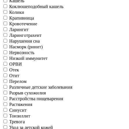
Кашель
Коклюшеподобный кашель
Колики
Крапивница
Кровотечение
Ларингит
Ларинготрахеит
Нарушения сна
Насморк (ринит)
Нервозность
Низкий иммунитет
ОРВИ
Отек
Отит
Перелом
Различные детские заболевания
Разрыв сухожилия
Расстройства пищеварения
Растяжения
Синусит
Тонзиллит
Тревога
Уход за детской кожей