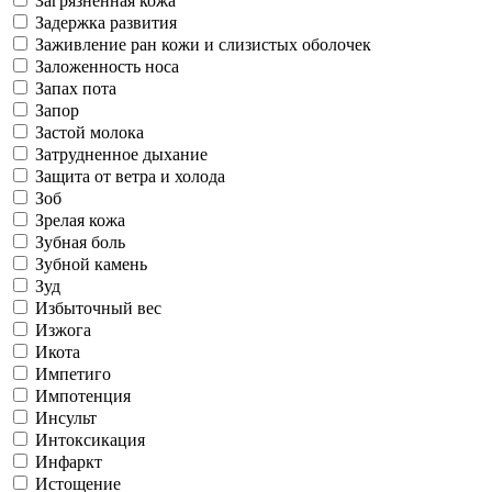
Загрязненная кожа
Задержка развития
Заживление ран кожи и слизистых оболочек
Заложенность носа
Запах пота
Запор
Застой молока
Затрудненное дыхание
Защита от ветра и холода
Зоб
Зрелая кожа
Зубная боль
Зубной камень
Зуд
Избыточный вес
Изжога
Икота
Импетиго
Импотенция
Инсульт
Интоксикация
Инфаркт
Истощение