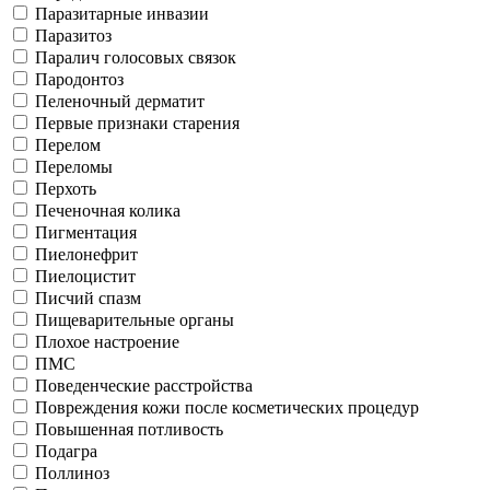
Паразитарные инвазии
Паразитоз
Паралич голосовых связок
Пародонтоз
Пеленочный дерматит
Первые признаки старения
Перелом
Переломы
Перхоть
Печеночная колика
Пигментация
Пиелонефрит
Пиелоцистит
Писчий спазм
Пищеварительные органы
Плохое настроение
ПМС
Поведенческие расстройства
Повреждения кожи после косметических процедур
Повышенная потливость
Подагра
Поллиноз