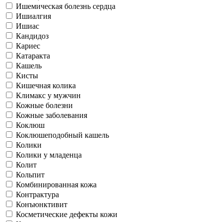
Ишемическая болезнь сердца
Ишиалгия
Ишиас
Кандидоз
Кариес
Катаракта
Кашель
Кисты
Кишечная колика
Климакс у мужчин
Кожные болезни
Кожные заболевания
Коклюш
Коклюшеподобный кашель
Колики
Колики у младенца
Колит
Кольпит
Комбинированная кожа
Контрактура
Конъюнктивит
Косметические дефекты кожи