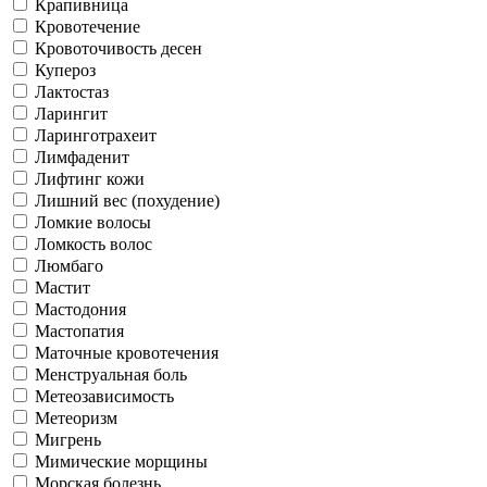
Крапивница
Кровотечение
Кровоточивость десен
Купероз
Лактостаз
Ларингит
Ларинготрахеит
Лимфаденит
Лифтинг кожи
Лишний вес (похудение)
Ломкие волосы
Ломкость волос
Люмбаго
Мастит
Мастодония
Мастопатия
Маточные кровотечения
Менструальная боль
Метеозависимость
Метеоризм
Мигрень
Мимические морщины
Морская болезнь