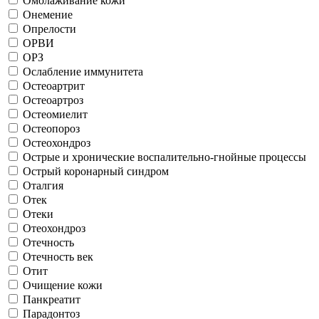
Омолаживание кожи
Онемение
Опрелости
ОРВИ
ОРЗ
Ослабление иммунитета
Остеоартрит
Остеоартроз
Остеомиелит
Остеопороз
Остеохондроз
Острые и хронические воспалительно-гнойные процессы
Острый коронарный синдром
Оталгия
Отек
Отеки
Отеохондроз
Отечность
Отечность век
Отит
Очищение кожи
Панкреатит
Парадонтоз