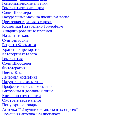
Гомеопатические аптечки
Гомеопатические спреи
Соли Шюсслера
Натуральные мази на пчелином воске
Цветочная терапия в спреях
Косметика Натурально Гомеофарм
Унифицированные прописи
Назальные капли
Суппозитории
Рецепты Флеминга
Хранение препаратов
Категории каталога
Гомеопатия
Соли Шюсслера
Фитотерапия
Цветы Баха
Лечебная косметика
Натуральная косметика
Профессиональная косметика
Витамины и добавки к пище
Книги по гомеопатии
Смотреть весь каталог
Популярные товары
Аптечка "12 лучших комплексных спреев"
Домашняя аптечка "24 препарата"