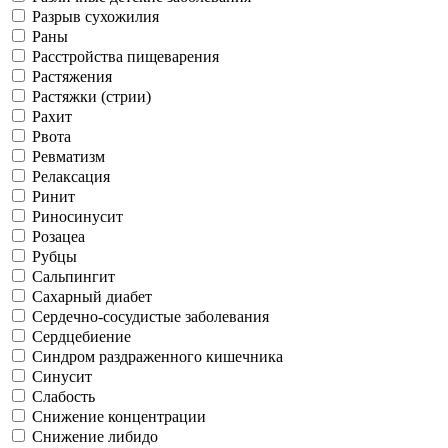
Разрыв сухожилия
Раны
Расстройства пищеварения
Растяжения
Растяжки (стрии)
Рахит
Рвота
Ревматизм
Релаксация
Ринит
Риносинусит
Розацеа
Рубцы
Сальпингит
Сахарный диабет
Сердечно-сосудистые заболевания
Сердцебиение
Синдром раздраженного кишечника
Синусит
Слабость
Снижение концентрации
Снижение либидо