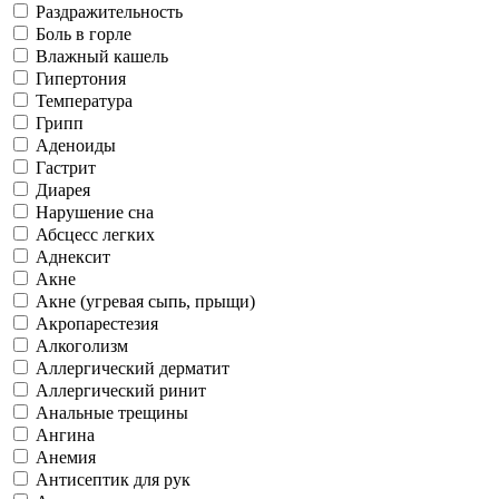
Раздражительность
Боль в горле
Влажный кашель
Гипертония
Температура
Грипп
Аденоиды
Гастрит
Диарея
Нарушение сна
Абсцесс легких
Аднексит
Акне
Акне (угревая сыпь, прыщи)
Акропарестезия
Алкоголизм
Аллергический дерматит
Аллергический ринит
Анальные трещины
Ангина
Анемия
Антисептик для рук