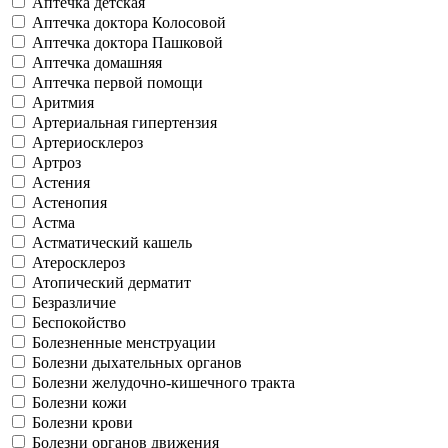
Аптечка детская
Аптечка доктора Колосовой
Аптечка доктора Пашковой
Аптечка домашняя
Аптечка первой помощи
Аритмия
Артериальная гипертензия
Артериосклероз
Артроз
Астения
Астенопия
Астма
Астматический кашель
Атеросклероз
Атопический дерматит
Безразличие
Беспокойство
Болезненные менструации
Болезни дыхательных органов
Болезни желудочно-кишечного тракта
Болезни кожи
Болезни крови
Болезни органов движения