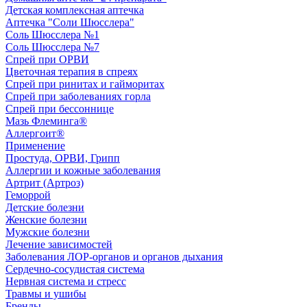
Детская комплексная аптечка
Аптечка "Соли Шюсслера"
Соль Шюсслера №1
Соль Шюсслера №7
Спрей при ОРВИ
Цветочная терапия в спреях
Спрей при ринитах и гайморитах
Спрей при заболеваниях горла
Спрей при бессоннице
Мазь Флеминга®
Аллергоит®
Применение
Простуда, ОРВИ, Грипп
Аллергии и кожные заболевания
Артрит (Артроз)
Геморрой
Детские болезни
Женские болезни
Мужские болезни
Лечение зависимостей
Заболевания ЛОР-органов и органов дыхания
Сердечно-сосудистая система
Нервная система и стресс
Травмы и ушибы
Бренды