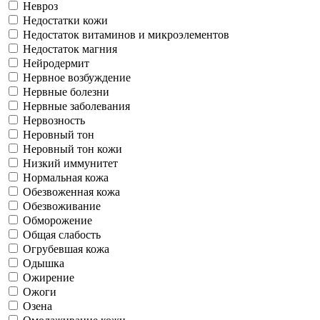
Невроз
Недостатки кожи
Недостаток витаминов и микроэлементов
Недостаток магния
Нейродермит
Нервное возбуждение
Нервные болезни
Нервные заболевания
Нервозность
Неровный тон
Неровный тон кожи
Низкий иммунитет
Нормальная кожа
Обезвоженная кожа
Обезвоживание
Обморожение
Общая слабость
Огрубевшая кожа
Одышка
Ожирение
Ожоги
Озена