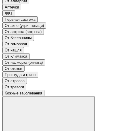
От аллергии
Аптечки
ЖКТ
Нервная система
От акне (угри, прыщи)
От артрита (артроза)
От бессонницы
От геморроя
От кашля
От климакса
От насморка (ринита)
От отеков
Простуда и грипп
От стресса
От тревоги
Кожные заболевания