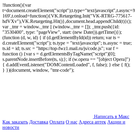
!function(){var
t=document.createElement("script");t.type="text/javascript",t.async=!0
169',t.onload=function(){VK.Retargeting.Init("VK-RTRG-775617-
hdVXv"),VK.Retargeting.Hit()},document.head.appendChild(t)}();
var _tmr = window._tmr || (window._tmr = []); _tmr.push({id:
"3530400", type: "pageView", start: (new Date()).getTime()});
(function (d, w, id) { if (d.getElementById(id)) return; var ts =
d.createElement("script"); ts.type = "text/javascript"; ts.async = true;
ts.id = id; ts.src = "https://top-fwz1.mail.ru/js/code.js"; var f =
function () {var s = d.getElementsByTagName("script")[0];
s.parentNode.insertBefore(ts, s);}; if (w.opera == "[object Opera]")
{ d.addEventListener("DOMContentLoaded", f, false); } else { f();
} })(document, window, "tmr-code");
Написать в Макс
Как заказать
Доставка
Оплата
О нас
Адреса аптек
Акции и
новости