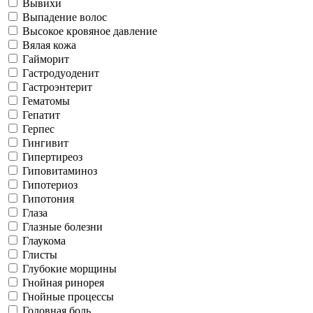
Вывихи
Выпадение волос
Высокое кровяное давление
Вялая кожа
Гайморит
Гастродуоденит
Гастроэнтерит
Гематомы
Гепатит
Герпес
Гингивит
Гипертиреоз
Гиповитаминоз
Гипотериоз
Гипотония
Глаза
Глазные болезни
Глаукома
Глисты
Глубокие морщины
Гнойная ринорея
Гнойные процессы
Головная боль