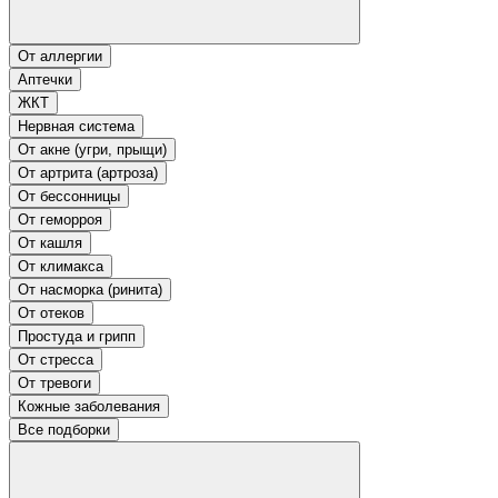
От аллергии
Аптечки
ЖКТ
Нервная система
От акне (угри, прыщи)
От артрита (артроза)
От бессонницы
От геморроя
От кашля
От климакса
От насморка (ринита)
От отеков
Простуда и грипп
От стресса
От тревоги
Кожные заболевания
Все подборки