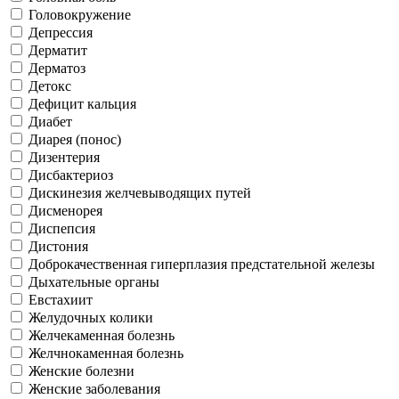
Головокружение
Депрессия
Дерматит
Дерматоз
Детокс
Дефицит кальция
Диабет
Диарея (понос)
Дизентерия
Дисбактериоз
Дискинезия желчевыводящих путей
Дисменорея
Диспепсия
Дистония
Доброкачественная гиперплазия предстательной железы
Дыхательные органы
Евстахиит
Желудочных колики
Желчекаменная болезнь
Желчнокаменная болезнь
Женские болезни
Женские заболевания