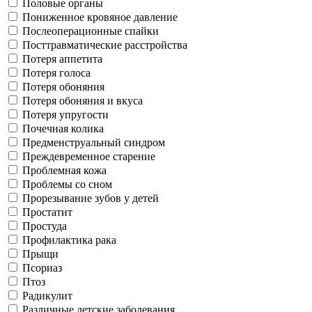
Половые органы
Пониженное кровяное давление
Послеоперационные спайки
Посттравматические расстройства
Потеря аппетита
Потеря голоса
Потеря обоняния
Потеря обоняния и вкуса
Потеря упругости
Почечная колика
Предменструальный синдром
Преждевременное старение
Проблемная кожа
Проблемы со сном
Прорезывание зубов у детей
Простатит
Простуда
Профилактика рака
Прыщи
Псориаз
Птоз
Радикулит
Различные детские заболевания