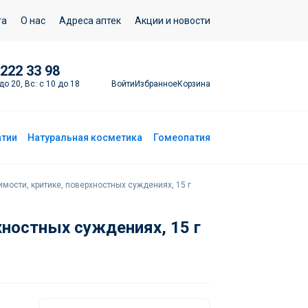
Добавить в корзину
та
О нас
Адреса аптек
Акции и новости
 222 33 98
Войти
Избранное
Корзина
до 20, Вс: с 10 до 18
атии
Натуральная косметика
Гомеопатия
мости, критике, поверхностных суждениях, 15 г
хностных суждениях, 15 г