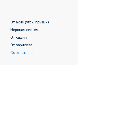
От акне (угри, прыщи)
Нервная система
От кашля
От варикоза
Смотреть все