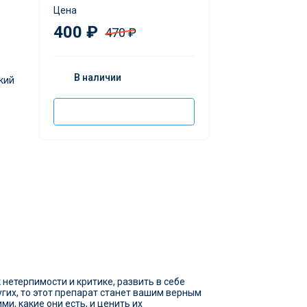
Цена
400 ₽
470 ₽
В наличии
кий
Добавить в корзину
нетерпимости и критике, развить в себе
гих, то этот препарат станет вашим верным
, какие они есть, и ценить их