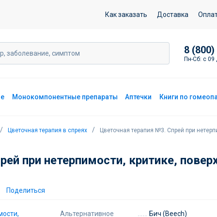
етерпимости, критике, поверхностных суждениях, 15 г
Как заказать
Доставка
Опла
8 (800)
Пн-Сб: с 09 
ие
Монокомпонентные препараты
Аптечки
Книги по гомеоп
Цветочная терапия в спреях
Цветочная терапия №3. Спрей при нетерпи
рей при нетерпимости, критике, повер
Поделиться
Альтернативное
Бич (Beech)