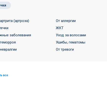
ечки
 артрита (артроза)
От аллергии
течки
ЖКТ
жные заболевания
Уход за волосами
 геморроя
Ушибы, гематомы
 невралгии
От тревоги
ть все