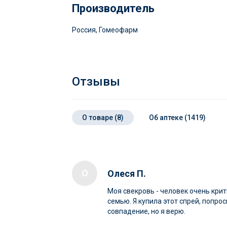
Производитель
Россия, Гомеофарм
Отзывы
О товаре (8)
Об аптеке (1419)
О
Олеся П.
Моя свекровь - человек очень кри
семью. Я купила этот спрей, попро
совпадение, но я верю.