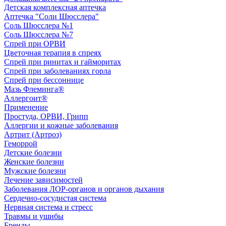
Детская комплексная аптечка
Аптечка "Соли Шюсслера"
Соль Шюсслера №1
Соль Шюсслера №7
Спрей при ОРВИ
Цветочная терапия в спреях
Спрей при ринитах и гайморитах
Спрей при заболеваниях горла
Спрей при бессоннице
Мазь Флеминга®
Аллергоит®
Применение
Простуда, ОРВИ, Грипп
Аллергии и кожные заболевания
Артрит (Артроз)
Геморрой
Детские болезни
Женские болезни
Мужские болезни
Лечение зависимостей
Заболевания ЛОР-органов и органов дыхания
Сердечно-сосудистая система
Нервная система и стресс
Травмы и ушибы
Бренды