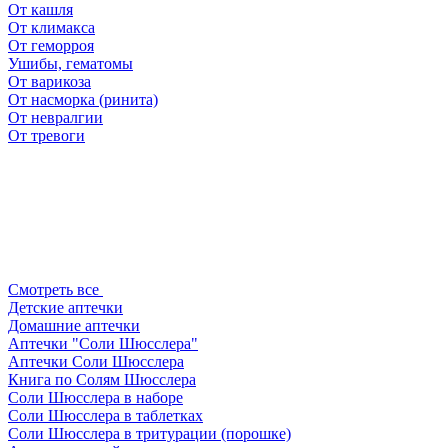
От кашля
От климакса
От геморроя
Ушибы, гематомы
От варикоза
От насморка (ринита)
От невралгии
От тревоги
Смотреть все
Детские аптечки
Домашние аптечки
Аптечки "Соли Шюсслера"
Аптечки Соли Шюсслера
Книга по Солям Шюсслера
Соли Шюсслера в наборе
Соли Шюсслера в таблетках
Соли Шюсслера в тритурации (порошке)