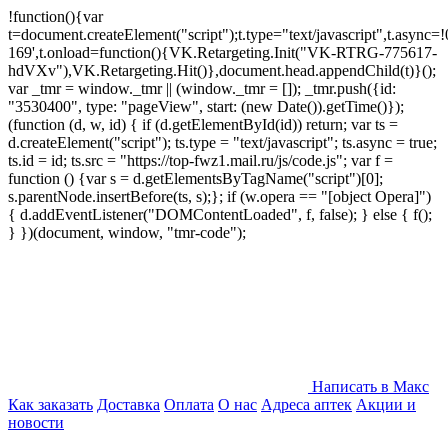
!function(){var
t=document.createElement("script");t.type="text/javascript",t.async=!0
169',t.onload=function(){VK.Retargeting.Init("VK-RTRG-775617-
hdVXv"),VK.Retargeting.Hit()},document.head.appendChild(t)}();
var _tmr = window._tmr || (window._tmr = []); _tmr.push({id:
"3530400", type: "pageView", start: (new Date()).getTime()});
(function (d, w, id) { if (d.getElementById(id)) return; var ts =
d.createElement("script"); ts.type = "text/javascript"; ts.async = true;
ts.id = id; ts.src = "https://top-fwz1.mail.ru/js/code.js"; var f =
function () {var s = d.getElementsByTagName("script")[0];
s.parentNode.insertBefore(ts, s);}; if (w.opera == "[object Opera]")
{ d.addEventListener("DOMContentLoaded", f, false); } else { f();
} })(document, window, "tmr-code");
Написать в Макс
Как заказать
Доставка
Оплата
О нас
Адреса аптек
Акции и
новости