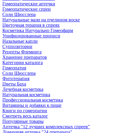
Гомеопатические аптечки
Гомеопатические спреи
Соли Шюсслера
Натуральные мази на пчелином воске
Цветочная терапия в спреях
Косметика Натурально Гомеофарм
Унифицированные прописи
Назальные капли
Суппозитории
Рецепты Флеминга
Хранение препаратов
Категории каталога
Гомеопатия
Соли Шюсслера
Фитотерапия
Цветы Баха
Лечебная косметика
Натуральная косметика
Профессиональная косметика
Витамины и добавки к пище
Книги по гомеопатии
Смотреть весь каталог
Популярные товары
Аптечка "12 лучших комплексных спреев"
Домашняя аптечка "24 препарата"