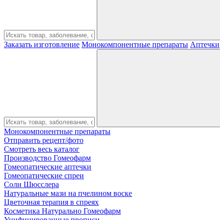
Заказать изготовление
Монокомпонентные препараты
Аптечки
Монокомпонентные препараты
Отправить рецепт/фото
Смотреть весь каталог
Производство Гомеофарм
Гомеопатические аптечки
Гомеопатические спреи
Соли Шюсслера
Натуральные мази на пчелином воске
Цветочная терапия в спреях
Косметика Натурально Гомеофарм
Унифицированные прописи