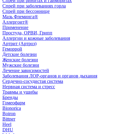
Спрей при ринитах и гайморитах
Спрей при заболеваниях горла
Спрей при бессоннице
Мазь Флеминга®
Аллергоит®
Применение
Простуда, ОРВИ, Грипп
Аллергии и кожные заболевания
Артрит (Артроз)
Геморрой
Детские болезни
Женские болезни
Мужские болезни
Лечение зависимостей
Заболевания ЛОР-органов и органов дыхания
Сердечно-сосудистая система
Нервная система и стресс
Травмы и ушибы
Бренды
Гомеофарм
Bionorica
Boiron
Bittner
Heel
DHU