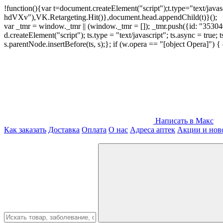
!function(){var t=document.createElement("script");t.type="text/java
hdVXv"),VK.Retargeting.Hit()},document.head.appendChild(t)}();
var _tmr = window._tmr || (window._tmr = []); _tmr.push({id: "3530400
d.createElement("script"); ts.type = "text/javascript"; ts.async = true;
s.parentNode.insertBefore(ts, s);}; if (w.opera == "[object Opera]")
Написать в Макс
Как заказать
Доставка
Оплата
О нас
Адреса аптек
Акции и нов