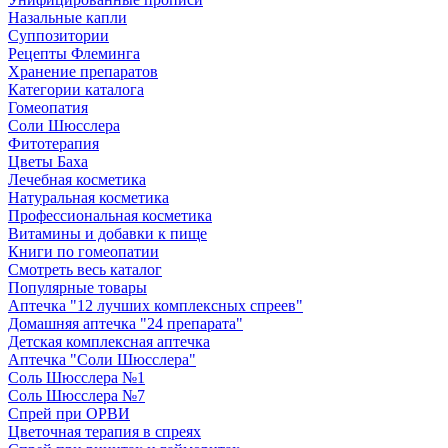
Назальные капли
Суппозитории
Рецепты Флеминга
Хранение препаратов
Категории каталога
Гомеопатия
Соли Шюсслера
Фитотерапия
Цветы Баха
Лечебная косметика
Натуральная косметика
Профессиональная косметика
Витамины и добавки к пище
Книги по гомеопатии
Смотреть весь каталог
Популярные товары
Аптечка "12 лучших комплексных спреев"
Домашняя аптечка "24 препарата"
Детская комплексная аптечка
Аптечка "Соли Шюсслера"
Соль Шюсслера №1
Соль Шюсслера №7
Спрей при ОРВИ
Цветочная терапия в спреях