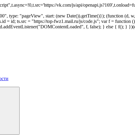
script",t.async=!0,t.src='https://vk.com/js/api/openapi.js?169',t.onl
", type: "pageView", start: (new Date()).getTime()}); (function (d, w, i
 ts.id = id; ts.src = "https://top-fwz1.mail.ru/js/code.js"; var f = funct
 { d.addEventListener("DOMContentLoaded", f, false); } else { f(); } }
ости