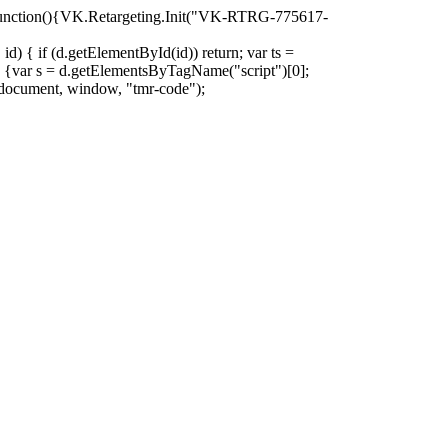
oad=function(){VK.Retargeting.Init("VK-RTRG-775617-
d) { if (d.getElementById(id)) return; var ts =
ion () {var s = d.getElementsByTagName("script")[0];
)(document, window, "tmr-code");