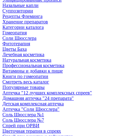
Назальные капли
Суппозитории
Рецепты Флеминга
Хранение препаратов
Категории каталога
Гомеопатия
Соли Шюсслера
Фитотерапия
Цветы Баха
Лечебная косметика
Натуральная косметика
Профессиональная косметика
Витамины и добавки к пище
Книги по гомеопатии
Смотреть весь каталог
Популярные товары
Аптечка "12 лучших комплексных спреев"
Домашняя аптечка "24 препарата"
Детская комплексная аптечка
Аптечка "Соли Шюсслера"
Соль Шюсслера №1
Соль Шюсслера №7
Спрей при ОРВИ
Цветочная терапия в спреях