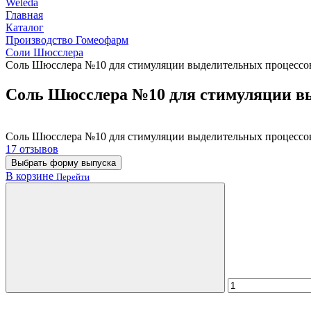
Weleda
Главная
Каталог
Производство Гомеофарм
Соли Шюсслера
Соль Шюсслера №10 для стимуляции выделительных процессо
Соль Шюсслера №10 для стимуляции вы
Соль Шюсслера №10 для стимуляции выделительных процессо
17 отзывов
Выбрать форму выпуска
В корзине
Перейти