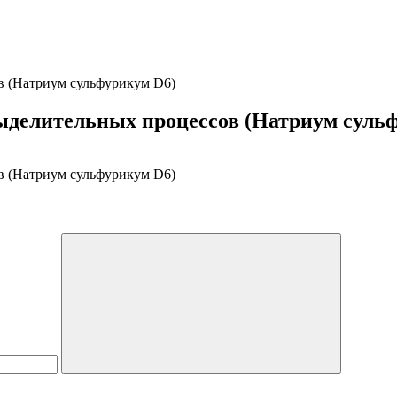
в (Натриум сульфурикум D6)
делительных процессов (Натриум суль
в (Натриум сульфурикум D6)