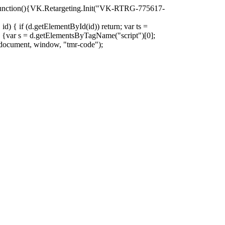
oad=function(){VK.Retargeting.Init("VK-RTRG-775617-
d) { if (d.getElementById(id)) return; var ts =
ion () {var s = d.getElementsByTagName("script")[0];
)(document, window, "tmr-code");