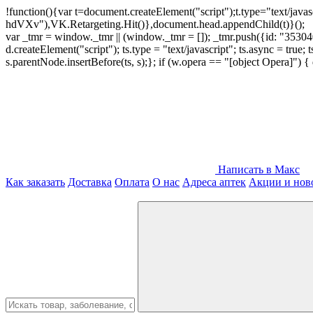
!function(){var t=document.createElement("script");t.type="text/java
hdVXv"),VK.Retargeting.Hit()},document.head.appendChild(t)}();
var _tmr = window._tmr || (window._tmr = []); _tmr.push({id: "3530400
d.createElement("script"); ts.type = "text/javascript"; ts.async = true;
s.parentNode.insertBefore(ts, s);}; if (w.opera == "[object Opera]")
Написать в Макс
Как заказать
Доставка
Оплата
О нас
Адреса аптек
Акции и нов