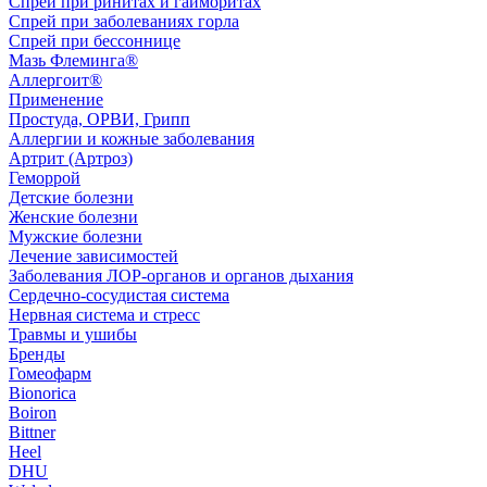
Спрей при ринитах и гайморитах
Спрей при заболеваниях горла
Спрей при бессоннице
Мазь Флеминга®
Аллергоит®
Применение
Простуда, ОРВИ, Грипп
Аллергии и кожные заболевания
Артрит (Артроз)
Геморрой
Детские болезни
Женские болезни
Мужские болезни
Лечение зависимостей
Заболевания ЛОР-органов и органов дыхания
Сердечно-сосудистая система
Нервная система и стресс
Травмы и ушибы
Бренды
Гомеофарм
Bionorica
Boiron
Bittner
Heel
DHU