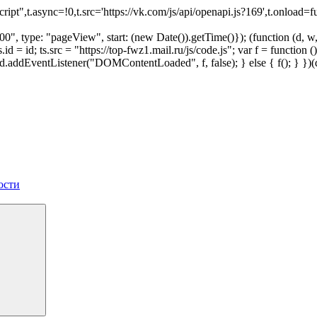
script",t.async=!0,t.src='https://vk.com/js/api/openapi.js?169',t.onl
", type: "pageView", start: (new Date()).getTime()}); (function (d, w, i
 ts.id = id; ts.src = "https://top-fwz1.mail.ru/js/code.js"; var f = funct
 { d.addEventListener("DOMContentLoaded", f, false); } else { f(); } }
ости