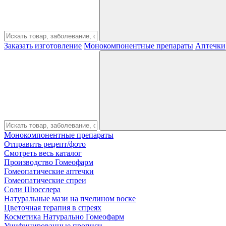
Заказать изготовление
Монокомпонентные препараты
Аптечки
Монокомпонентные препараты
Отправить рецепт/фото
Смотреть весь каталог
Производство Гомеофарм
Гомеопатические аптечки
Гомеопатические спреи
Соли Шюсслера
Натуральные мази на пчелином воске
Цветочная терапия в спреях
Косметика Натурально Гомеофарм
Унифицированные прописи