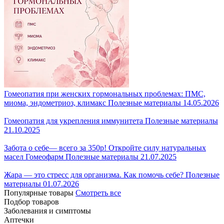
Гомеопатия при женских гормональных проблемах: ПМС,
миома, эндометриоз, климакс
Полезные материалы
14.05.2026
Гомеопатия для укрепления иммунитета
Полезные материалы
21.10.2025
Забота о себе— всего за 350р! Откройте силу натуральных
масел Гомеофарм
Полезные материалы
21.07.2025
Жара — это стресс для организма. Как помочь себе?
Полезные
материалы
01.07.2026
Популярные товары
Смотреть все
Подбор товаров
Заболевания и симптомы
Аптечки