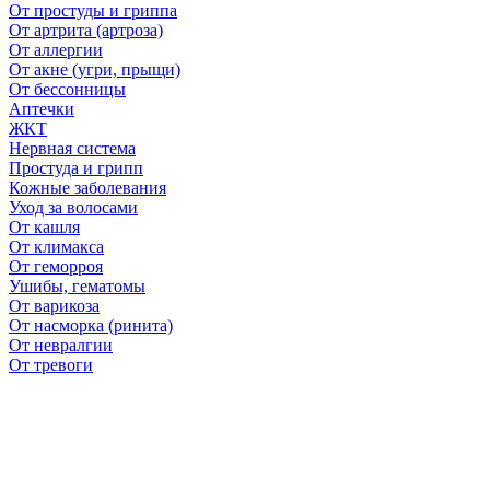
От простуды и гриппа
От артрита (артроза)
От аллергии
От акне (угри, прыщи)
От бессонницы
Аптечки
ЖКТ
Нервная система
Простуда и грипп
Кожные заболевания
Уход за волосами
От кашля
От климакса
От геморроя
Ушибы, гематомы
От варикоза
От насморка (ринита)
От невралгии
От тревоги