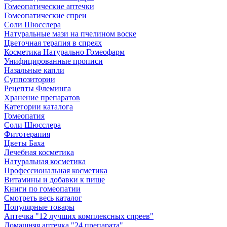
Гомеопатические аптечки
Гомеопатические спреи
Соли Шюсслера
Натуральные мази на пчелином воске
Цветочная терапия в спреях
Косметика Натурально Гомеофарм
Унифицированные прописи
Назальные капли
Суппозитории
Рецепты Флеминга
Хранение препаратов
Категории каталога
Гомеопатия
Соли Шюсслера
Фитотерапия
Цветы Баха
Лечебная косметика
Натуральная косметика
Профессиональная косметика
Витамины и добавки к пище
Книги по гомеопатии
Смотреть весь каталог
Популярные товары
Аптечка "12 лучших комплексных спреев"
Домашняя аптечка "24 препарата"