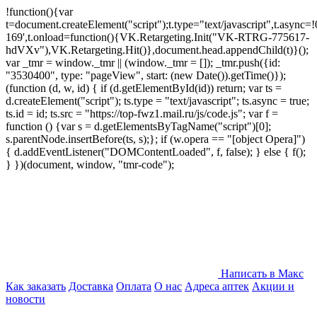
!function(){var
t=document.createElement("script");t.type="text/javascript",t.async=!0
169',t.onload=function(){VK.Retargeting.Init("VK-RTRG-775617-
hdVXv"),VK.Retargeting.Hit()},document.head.appendChild(t)}();
var _tmr = window._tmr || (window._tmr = []); _tmr.push({id:
"3530400", type: "pageView", start: (new Date()).getTime()});
(function (d, w, id) { if (d.getElementById(id)) return; var ts =
d.createElement("script"); ts.type = "text/javascript"; ts.async = true;
ts.id = id; ts.src = "https://top-fwz1.mail.ru/js/code.js"; var f =
function () {var s = d.getElementsByTagName("script")[0];
s.parentNode.insertBefore(ts, s);}; if (w.opera == "[object Opera]")
{ d.addEventListener("DOMContentLoaded", f, false); } else { f();
} })(document, window, "tmr-code");
Написать в Макс
Как заказать
Доставка
Оплата
О нас
Адреса аптек
Акции и
новости