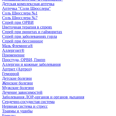
Детская комплексная аптечка
Аптечка "Соли Шюсслера"
Соль Шюсслера №1
Соль Шюсслера №7
Спрей при ОРВИ
Цветочная терапия в спреях
Спрей при ринитах и гайморитах
Спрей при заболеваниях горла
Спрей при бессоннице
Мазь Флеминга®
Аллергоит®
Применение
Простуда, ОРВИ, Грипп
Аллергии и кожные заболевания
Артрит (Артроз)
Геморрой
Детские болезни
Женские болезни
Мужские болезни
Лечение зависимостей
Заболевания ЛОР-органов и органов дыхания
Сердечно-сосудистая система
Нервная система и стресс
Травмы и ушибы
Бренды