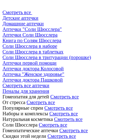
Смотреть все
Детские аптечки
Домашние аптечки
Аптечки "Соли Шюсслера"
Аптечки Соли Шюсслера
Книга по Солям Шюсслера
Соли Шюсслера в наборе
Соли Шюсслера в таблетках
Соли Шюсслера в тритурации (порошке)
Аптечки первой помощи
Аптечки доктора Колосовой
Аптечка "Женское здоровье"
Аптечки доктора Пашковой
Смотреть все аптечки
Пеналы для хранения
Гомеопатия для детей
Смотреть все
От стресса
Смотреть все
Популярные спреи
Смотреть все
Наборы и комплексы
Смотреть все
Натуральная косметика
Смотреть все
Соли Шюсслера
Смотреть все
Гомеопатические аптечки
Смотреть все
Скидки этой недели
Смотреть все