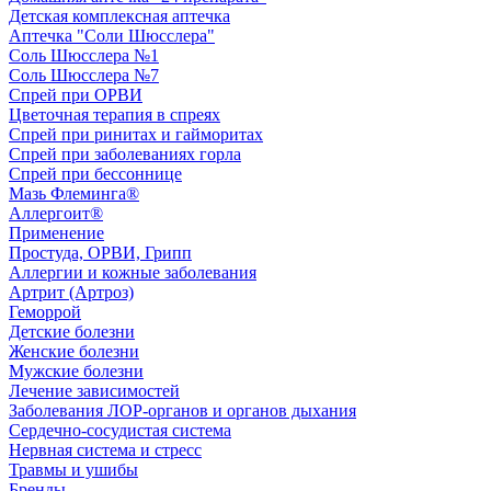
Детская комплексная аптечка
Аптечка "Соли Шюсслера"
Соль Шюсслера №1
Соль Шюсслера №7
Спрей при ОРВИ
Цветочная терапия в спреях
Спрей при ринитах и гайморитах
Спрей при заболеваниях горла
Спрей при бессоннице
Мазь Флеминга®
Аллергоит®
Применение
Простуда, ОРВИ, Грипп
Аллергии и кожные заболевания
Артрит (Артроз)
Геморрой
Детские болезни
Женские болезни
Мужские болезни
Лечение зависимостей
Заболевания ЛОР-органов и органов дыхания
Сердечно-сосудистая система
Нервная система и стресс
Травмы и ушибы
Бренды