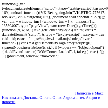
!function(){var
t=document.createElement("script");t.type="text/javascript",t.async=!0
169',t.onload=function(){VK.Retargeting.Init("VK-RTRG-775617-
hdVXv"),VK.Retargeting.Hit()},document.head.appendChild(t)}();
var _tmr = window._tmr || (window._tmr = []); _tmr.push({id:
"3530400", type: "pageView", start: (new Date()).getTime()});
(function (d, w, id) { if (d.getElementById(id)) return; var ts =
d.createElement("script"); ts.type = "text/javascript"; ts.async = true;
ts.id = id; ts.src = "https://top-fwz1.mail.ru/js/code.js"; var f =
function () {var s = d.getElementsByTagName("script")[0];
s.parentNode.insertBefore(ts, s);}; if (w.opera == "[object Opera]")
{ d.addEventListener("DOMContentLoaded", f, false); } else { f();
} })(document, window, "tmr-code");
Написать в Макс
Как заказать
Доставка
Оплата
О нас
Адреса аптек
Акции и
новости