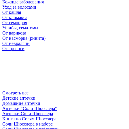
Кожные заболевания
Уход за волосами
От кашля
От климакса
От геморроя
Ушибы, гематомы
От варикоза
От насморка (ринита)
От невралгии
От тревоги
Смотреть все
Детские аптечки
Домашние аптечки
Аптечки "Соли Шюсслера"
Аптечки Соли Шюсслера
Книга по Солям Шюсслера
Соли Шюсслера в наборе