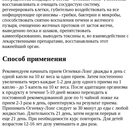
восстанавливать и очищать сосудистую систему,
регенерировать клетки, губительно воздействовать на все
инфицирующие организмы - грибки, бактерии и микробы,
способствовать снятию воспаления печени и желчного
пузыря, очищению желчных протоков от застоя желчи,
выведению песка и шлаков, препятствовать
камнеобразованию, выводить токсины и, во взаимодействии с
лекарственными препаратами, восстанавливать этот
важнейший орган.
Способ применения
Рекомендуем начинать прием Огневки-Лонг дважды в день с
одной капли на 10 кг веса за один прием. Затем постепенно
увеличивать через каждые 1-2 дня дозу одного приема на 1
каплю - до 5 капель на 10 кг веса. После адаптации организма
к продукту в течение 5-10 дней можно переходить к
постоянной рекомендованной дозе по ½ чайной ложке на
прием 2-3 раза в день, ориентируясь на результат приема.
Принимать Огневку-Лонг следует за 30 минут до еды с любой
жидкостью. Длительность 21 день, затем неделя перерыв и
еще 21 день. При необходимости курс повторить. Для детей
возрастом 12-16 лет дозу уменьшить и два раза.