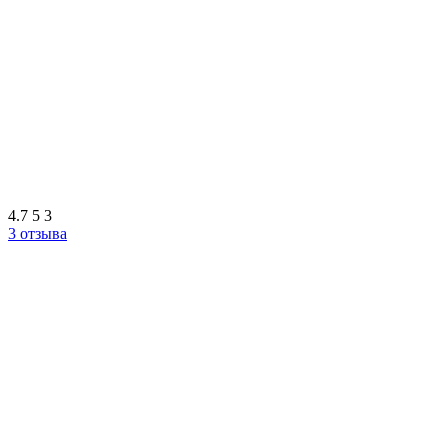
4.7
5
3
3 отзыва