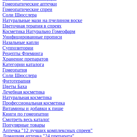
Гомеопатические аптечки
Гомеопатические спреи
Соли Шюсслера
Натуральные мази на пчелином воске
Цветочная терапия в спреях
Косметика Натурально Гомеофарм
Унифицированные прописи
Назальные капли
Суппозитории
Рецепты Флеминга
Хранение препаратов
Категории каталога
Гомеопатия
Соли Шюсслера
Фитотерапия
Цветы Баха
Лечебная косметика
Натуральная косметика
Профессиональная косметика
Витамины и добавки к пище
Книги по гомеопатии
Смотреть весь каталог
Популярные товары
Аптечка "12 лучших комплексных спреев"
Домашняя аптечка "24 препарата"