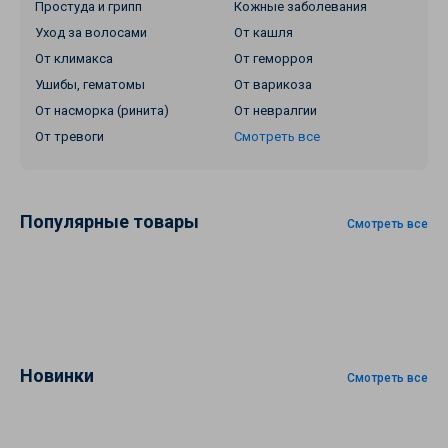
Простуда и грипп
Кожные заболевания
Уход за волосами
От кашля
От климакса
От геморроя
Ушибы, гематомы
От варикоза
От насморка (ринита)
От невралгии
От тревоги
Смотреть все
Популярные товары
Смотреть все
Новинки
Смотреть все