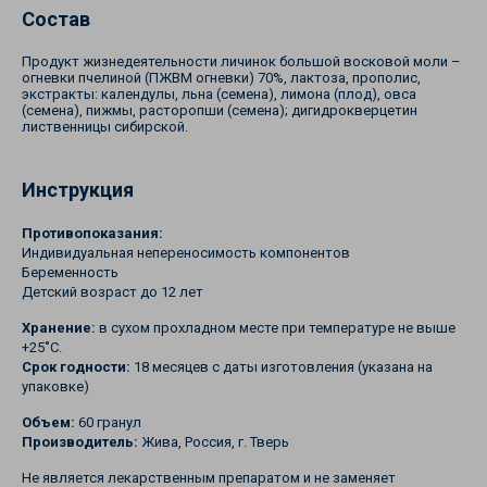
Состав
Продукт жизнедеятельности личинок большой восковой моли –
огневки пчелиной (ПЖВМ огневки) 70%, лактоза, прополис,
экстракты: календулы, льна (семена), лимона (плод), овса
(семена), пижмы, расторопши (семена); дигидрокверцетин
лиственницы сибирской.
Инструкция
Противопоказания:
Индивидуальная непереносимость компонентов
Беременность
Детский возраст до 12 лет
Хранение:
в сухом прохладном месте при температуре не выше
+25˚С.
Срок годности:
18 месяцев с даты изготовления (указана на
упаковке)
Объем:
60 гранул
Производитель:
Жива, Россия, г. Тверь
Не является лекарственным препаратом и не заменяет