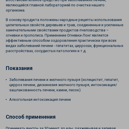
являющейся главной лабораторией по очистке нашего
организма.
В основу продукта положены народные рецепты использования
целительных свойств деревьев и трав, соединенные и усиленные
замечательными свойствами продуктов пчеловодства –
огневки и прополиса. Применение Огневки-Лонг является
эффективным способом оздоровления практически при всех
видах заболеваний печени - гепатитах, циррозах, функциональных
расстройствах, сосудистых патологиях и т.д.
Показания
Заболевания печени и желчного пузыря (холецистит, гепатит,
цирроз печени, дискинезия желчного пузыря, интоксикация/
зашлакованность печени, камни, песок)
Алкогольная интоксикация печени
Способ применения
Принимать внутрь за 30 минут до еды, разжевывая и запивая