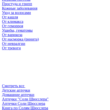
Простуда и грипп
Кожные заболевания
Уход за волосами
От кашля
От климакса
От геморроя
Ушибы, гематомы
От варикоза
От насморка (ринита)
От невралгии
От тревоги
Смотреть все
Детские аптечки
Домашние аптечки
Аптечки "Соли Шюсслера"
Аптечки Соли Шюсслера
Книга по Солям Шюсслера