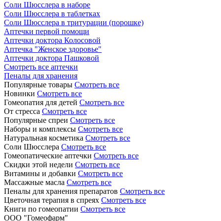
Соли Шюсслера в наборе
Соли Шюсслера в таблетках
Соли Шюсслера в тритурации (порошке)
Аптечки первой помощи
Аптечки доктора Колосовой
Аптечка "Женское здоровье"
Аптечки доктора Пашковой
Смотреть все аптечки
Пеналы для хранения
Популярные товары
Смотреть все
Новинки
Смотреть все
Гомеопатия для детей
Смотреть все
От стресса
Смотреть все
Популярные спреи
Смотреть все
Наборы и комплексы
Смотреть все
Натуральная косметика
Смотреть все
Соли Шюсслера
Смотреть все
Гомеопатические аптечки
Смотреть все
Скидки этой недели
Смотреть все
Витамины и добавки
Смотреть все
Массажные масла
Смотреть все
Пеналы для хранения препаратов
Смотреть все
Цветочная терапия в спреях
Смотреть все
Книги по гомеопатии
Смотреть все
ООО "Гомеофарм"