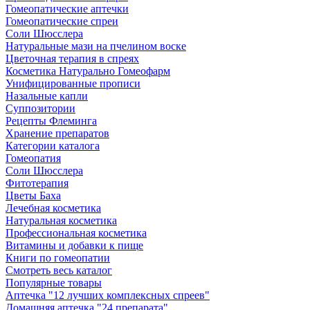
Гомеопатические аптечки
Гомеопатические спреи
Соли Шюсслера
Натуральные мази на пчелином воске
Цветочная терапия в спреях
Косметика Натурально Гомеофарм
Унифицированные прописи
Назальные капли
Суппозитории
Рецепты Флеминга
Хранение препаратов
Категории каталога
Гомеопатия
Соли Шюсслера
Фитотерапия
Цветы Баха
Лечебная косметика
Натуральная косметика
Профессиональная косметика
Витамины и добавки к пище
Книги по гомеопатии
Смотреть весь каталог
Популярные товары
Аптечка "12 лучших комплексных спреев"
Домашняя аптечка "24 препарата"