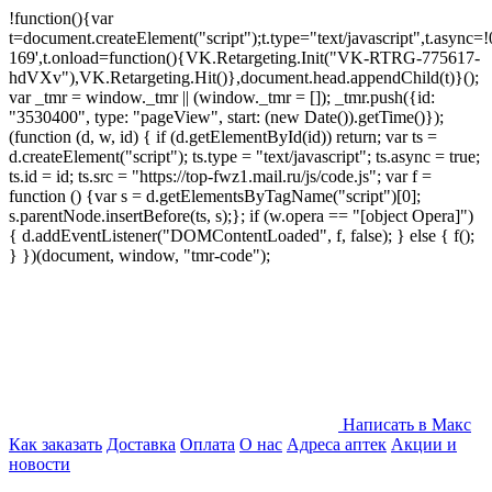
!function(){var
t=document.createElement("script");t.type="text/javascript",t.async=!0
169',t.onload=function(){VK.Retargeting.Init("VK-RTRG-775617-
hdVXv"),VK.Retargeting.Hit()},document.head.appendChild(t)}();
var _tmr = window._tmr || (window._tmr = []); _tmr.push({id:
"3530400", type: "pageView", start: (new Date()).getTime()});
(function (d, w, id) { if (d.getElementById(id)) return; var ts =
d.createElement("script"); ts.type = "text/javascript"; ts.async = true;
ts.id = id; ts.src = "https://top-fwz1.mail.ru/js/code.js"; var f =
function () {var s = d.getElementsByTagName("script")[0];
s.parentNode.insertBefore(ts, s);}; if (w.opera == "[object Opera]")
{ d.addEventListener("DOMContentLoaded", f, false); } else { f();
} })(document, window, "tmr-code");
Написать в Макс
Как заказать
Доставка
Оплата
О нас
Адреса аптек
Акции и
новости