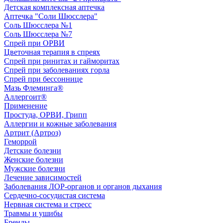
Детская комплексная аптечка
Аптечка "Соли Шюсслера"
Соль Шюсслера №1
Соль Шюсслера №7
Спрей при ОРВИ
Цветочная терапия в спреях
Спрей при ринитах и гайморитах
Спрей при заболеваниях горла
Спрей при бессоннице
Мазь Флеминга®
Аллергоит®
Применение
Простуда, ОРВИ, Грипп
Аллергии и кожные заболевания
Артрит (Артроз)
Геморрой
Детские болезни
Женские болезни
Мужские болезни
Лечение зависимостей
Заболевания ЛОР-органов и органов дыхания
Сердечно-сосудистая система
Нервная система и стресс
Травмы и ушибы
Бренды