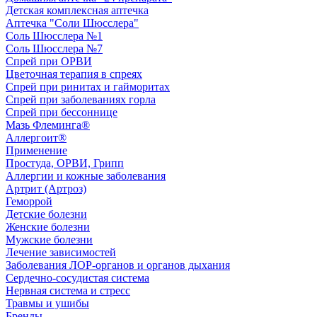
Детская комплексная аптечка
Аптечка "Соли Шюсслера"
Соль Шюсслера №1
Соль Шюсслера №7
Спрей при ОРВИ
Цветочная терапия в спреях
Спрей при ринитах и гайморитах
Спрей при заболеваниях горла
Спрей при бессоннице
Мазь Флеминга®
Аллергоит®
Применение
Простуда, ОРВИ, Грипп
Аллергии и кожные заболевания
Артрит (Артроз)
Геморрой
Детские болезни
Женские болезни
Мужские болезни
Лечение зависимостей
Заболевания ЛОР-органов и органов дыхания
Сердечно-сосудистая система
Нервная система и стресс
Травмы и ушибы
Бренды