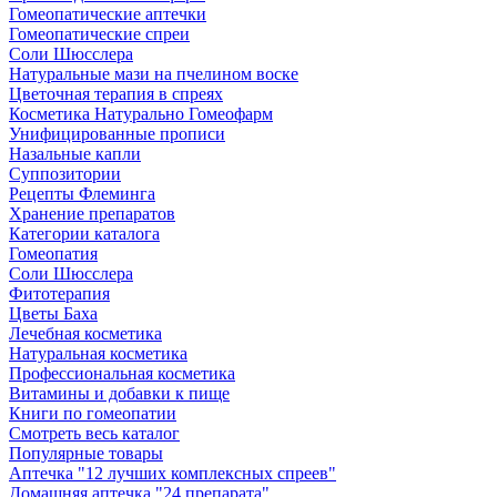
Гомеопатические аптечки
Гомеопатические спреи
Соли Шюсслера
Натуральные мази на пчелином воске
Цветочная терапия в спреях
Косметика Натурально Гомеофарм
Унифицированные прописи
Назальные капли
Суппозитории
Рецепты Флеминга
Хранение препаратов
Категории каталога
Гомеопатия
Соли Шюсслера
Фитотерапия
Цветы Баха
Лечебная косметика
Натуральная косметика
Профессиональная косметика
Витамины и добавки к пище
Книги по гомеопатии
Смотреть весь каталог
Популярные товары
Аптечка "12 лучших комплексных спреев"
Домашняя аптечка "24 препарата"