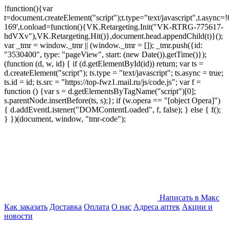
!function(){var
t=document.createElement("script");t.type="text/javascript",t.async=!0
169',t.onload=function(){VK.Retargeting.Init("VK-RTRG-775617-
hdVXv"),VK.Retargeting.Hit()},document.head.appendChild(t)}();
var _tmr = window._tmr || (window._tmr = []); _tmr.push({id:
"3530400", type: "pageView", start: (new Date()).getTime()});
(function (d, w, id) { if (d.getElementById(id)) return; var ts =
d.createElement("script"); ts.type = "text/javascript"; ts.async = true;
ts.id = id; ts.src = "https://top-fwz1.mail.ru/js/code.js"; var f =
function () {var s = d.getElementsByTagName("script")[0];
s.parentNode.insertBefore(ts, s);}; if (w.opera == "[object Opera]")
{ d.addEventListener("DOMContentLoaded", f, false); } else { f();
} })(document, window, "tmr-code");
Написать в Макс
Как заказать
Доставка
Оплата
О нас
Адреса аптек
Акции и
новости