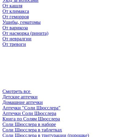
Уход за волосами
От кашля
От климакса
От геморроя
Ушибы, гематомы
От варикоза
От насморка (ринита)
От невралгии
От тревоги
Смотреть все
Детские аптечки
Домашние аптечки
Аптечки "Соли Шюсслера"
Аптечки Соли Шюсслера
Книга по Солям Шюсслера
Соли Шюсслера в наборе
Соли Шюсслера в таблетках
Соли Шюсслера в тритурации (порошке)