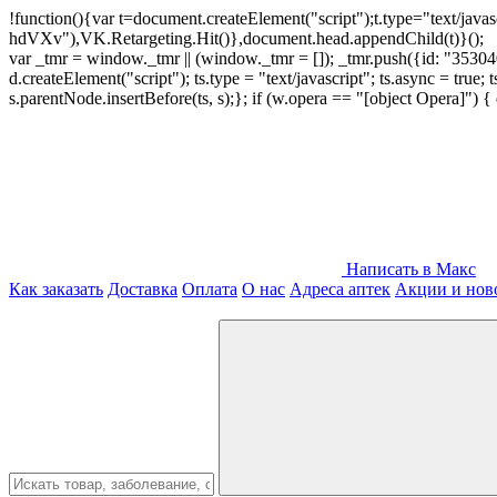
!function(){var t=document.createElement("script");t.type="text/java
hdVXv"),VK.Retargeting.Hit()},document.head.appendChild(t)}();
var _tmr = window._tmr || (window._tmr = []); _tmr.push({id: "3530400
d.createElement("script"); ts.type = "text/javascript"; ts.async = true;
s.parentNode.insertBefore(ts, s);}; if (w.opera == "[object Opera]")
Написать в Макс
Как заказать
Доставка
Оплата
О нас
Адреса аптек
Акции и нов