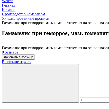
Weleda
Главная
Каталог
Производство Гомеофарм
Унифицированные прописи
Гамамелис при геморрое, мазь гомеопатическая на основе вазел
Гамамелис при геморрое, мазь гомеопати
Гамамелис при геморрое, мазь гомеопатическая на основе вазел
0 отзывов
Добавить в корзину
В корзине
Перейти