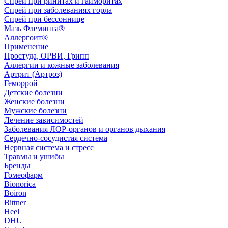
Спрей при ринитах и гайморитах
Спрей при заболеваниях горла
Спрей при бессоннице
Мазь Флеминга®
Аллергоит®
Применение
Простуда, ОРВИ, Грипп
Аллергии и кожные заболевания
Артрит (Артроз)
Геморрой
Детские болезни
Женские болезни
Мужские болезни
Лечение зависимостей
Заболевания ЛОР-органов и органов дыхания
Сердечно-сосудистая система
Нервная система и стресс
Травмы и ушибы
Бренды
Гомеофарм
Bionorica
Boiron
Bittner
Heel
DHU