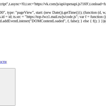
script",t.async=!0,t.src='https://vk.com/js/api/openapi.js?169',t.onl
", type: "pageView", start: (new Date()).getTime()}); (function (d, w, i
 ts.id = id; ts.src = "https://top-fwz1.mail.ru/js/code.js"; var f = funct
 { d.addEventListener("DOMContentLoaded", f, false); } else { f(); } }
ости