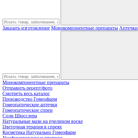
Заказать изготовление
Монокомпонентные препараты
Аптечки
Монокомпонентные препараты
Отправить рецепт/фото
Смотреть весь каталог
Производство Гомеофарм
Гомеопатические аптечки
Гомеопатические спреи
Соли Шюсслера
Натуральные мази на пчелином воске
Цветочная терапия в спреях
Косметика Натурально Гомеофарм
Унифицированные прописи