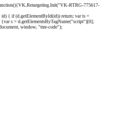
oad=function(){VK.Retargeting.Init("VK-RTRG-775617-
d) { if (d.getElementById(id)) return; var ts =
ion () {var s = d.getElementsByTagName("script")[0];
)(document, window, "tmr-code");