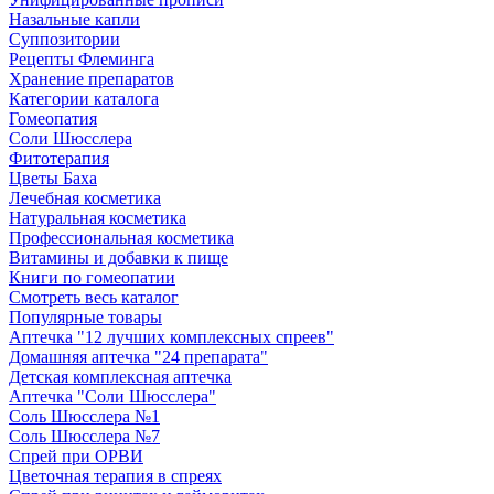
Назальные капли
Суппозитории
Рецепты Флеминга
Хранение препаратов
Категории каталога
Гомеопатия
Соли Шюсслера
Фитотерапия
Цветы Баха
Лечебная косметика
Натуральная косметика
Профессиональная косметика
Витамины и добавки к пище
Книги по гомеопатии
Смотреть весь каталог
Популярные товары
Аптечка "12 лучших комплексных спреев"
Домашняя аптечка "24 препарата"
Детская комплексная аптечка
Аптечка "Соли Шюсслера"
Соль Шюсслера №1
Соль Шюсслера №7
Спрей при ОРВИ
Цветочная терапия в спреях