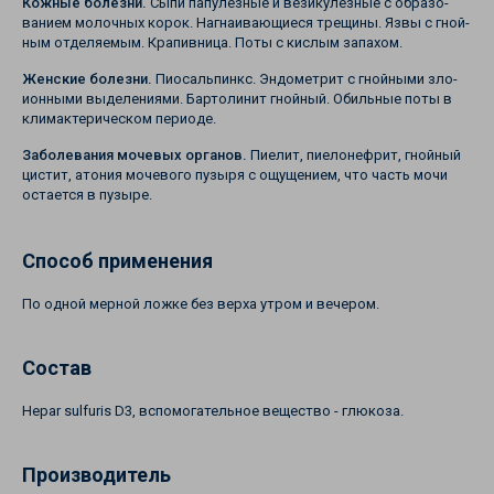
Кожные болезни.
Сыпи папулезные и везикулезные с образо­
ванием молочных корок. Нагнаивающиеся трещины. Язвы с гной­
ным отделяемым. Крапивница. Поты с кислым запахом.
Женские болезни.
Пиосальпинкс. Эндометрит с гнойными зло-
ионными выделениями. Бартолинит гнойный. Обильные поты в
кли­мактерическом периоде.
Заболевания мочевых органов.
Пиелит, пиелонефрит, гнойный
цистит, атония мочевого пузыря с ощущением, что часть мочи
остается в пузыре.
Способ применения
По одной мерной ложке без верха утром и вечером.
Состав
Hepar sulfuris D3, вспомогательное вещество - глюкоза.
Производитель