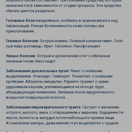
solubilis и Silicea составляют три основных средства, которые
на­значаются в зависимости от стадии процесса. Эти средства
обычно даются раздельно.
Головные боли
ежедневные, особенно в правом виске и над
переносицей. Резкая болезненность кожи головы при
прикоснове­нии.
Глазные болезни
. Острый ячмень. Гнойный конъюнктивит. Гной­
ные язвы роговицы. Ирит. Гипопион. Панофтальмит.
Ушные болезни.
Острый и хронический отит с обильным
зеленым гноем. Мастоидит.
Заболевания дыхательных путей.
Ринит с гнойными
выделениями. Этмоидит. Гайморит. Тонзиллит с гнойными
пробками. Абсцессы миндалин. Ларинго-трахеит с сухим
удушливым кашлем, усилива­ющимся на холоде. Круп,
абсцедирующая пневмония. Эмпиэма после хирургического
вскрытия плевральной полости.
Заболевания пищеварительного тракта.
Гастрит с желанием
острого, кислого, вина, с отвращением к жирному. Ощущение тя­
жести, полноты в желудке после небольшого приема пищи.
Атони­ческие запоры, даже мягкий стул выделяется с трудом.