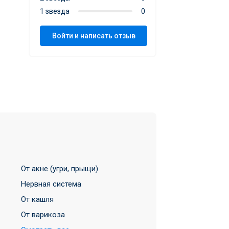
1 звезда
0
Войти и написать отзыв
От акне (угри, прыщи)
Нервная система
От кашля
От варикоза