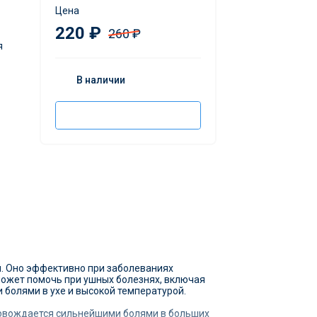
Цена
220 ₽
260 ₽
я
В наличии
Добавить в корзину
й. Оно эффективно при заболеваниях
 может помочь при ушных болезнях, включая
болями в ухе и высокой температурой.
ровождается сильнейшими болями в больших