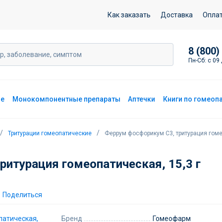
 гомеопатическая, 15,3 г
Как заказать
Доставка
Опла
8 (800)
Пн-Сб: с 09 
ие
Монокомпонентные препараты
Аптечки
Книги по гомеоп
Тритурации гомеопатические
Феррум фосфорикум С3, тритурация гоме
итурация гомеопатическая, 15,3 г
Поделиться
Бренд
Гомеофарм