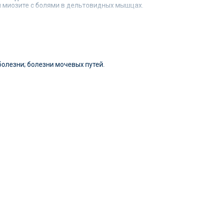
ри миозите с болями в дельтовидных мышцах.
ловными болями и болями внизу живота, а
астым болезненным мочеиспусканием.
жет определить правильную дозировку и
олезни; болезни мочевых путей.