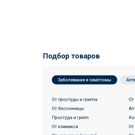
Подбор товаров
Заболевания и симптомы
Апт
От простуды и гриппа
От
От бессонницы
Ап
Простуда и грипп
Ко
От климакса
От