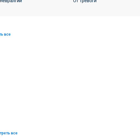
 невралгии
От тревоги
ть все
треть все