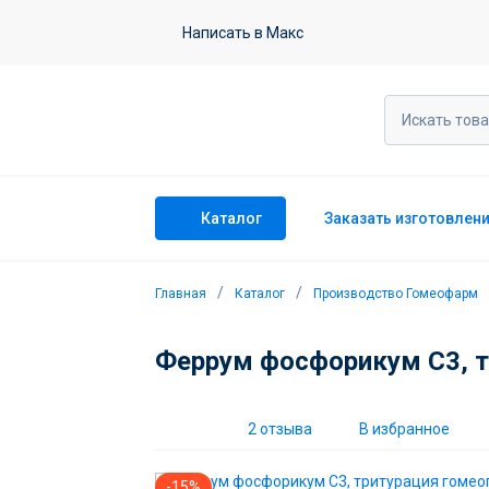
Феррум фосфорикум С3, тритурация
Написать в Макс
2 отзыва
Каталог
Заказать изготовлен
Главная
Каталог
Производство Гомеофарм
Феррум фосфорикум С3, тр
2 отзыва
В избранное
-15%