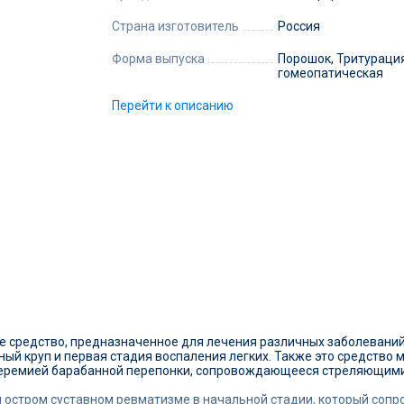
Страна изготовитель
Россия
Форма выпуска
Порошок, Тритураци
гомеопатическая
Перейти к описанию
е средство, предназначенное для лечения различных заболевани
жный круп и первая стадия воспаления легких. Также это средство
иперемией барабанной перепонки, сопровождающееся стреляющими 
 остром суставном ревматизме в начальной стадии, который соп