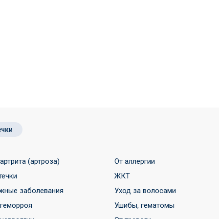
ечки
 артрита (артроза)
От аллергии
течки
ЖКТ
жные заболевания
Уход за волосами
 геморроя
Ушибы, гематомы