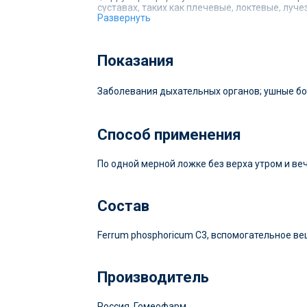
суставах, таких как плечевые, локтевые, лу
Развернуть
Кроме того, это средство может применяться
также вагинизм. Феррум фосфорикум также 
Показания
Использование Феррум фосфорикум должно о
продолжительность лечения.
Заболевания дыхательных органов; ушные бол
Срок годности - 3 года
Способ применения
По одной мерной ложке без верха утром и ве
Состав
Ferrum phosphoricum С3, вспомогательное ве
Производитель
Россия, Гомеофарм