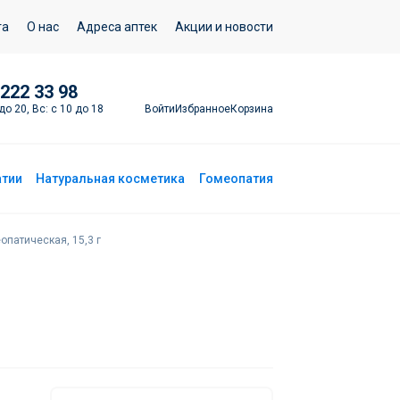
Добавить в корзину
та
О нас
Адреса аптек
Акции и новости
 222 33 98
Войти
Избранное
Корзина
до 20, Вс: с 10 до 18
атии
Натуральная косметика
Гомеопатия
опатическая, 15,3 г