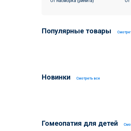
От насморка (ринита)
От
Популярные товары
Смотре
Новинки
Смотреть все
Гомеопатия для детей
Смо