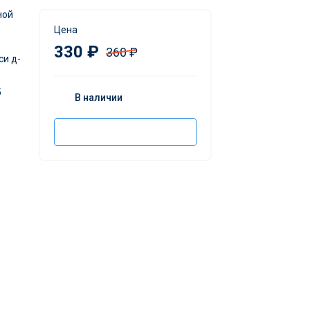
ной
Цена
330 ₽
360 ₽
си д-
5
В наличии
Добавить в корзину