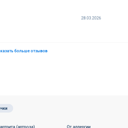
28.03.2026
казать больше отзывов
ечки
 артрита (артроза)
От аллергии