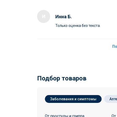
И
Инна Б.
Только оценка без текста.
По
Подбор товаров
Заболевания и симптомы
Апт
От простуды и гриппа
От