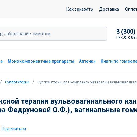
вагинальные гомеопатические №5
Как заказать
Доставка
Опла
8 (800)
Пн-Сб: с 09 
ие
Монокомпонентные препараты
Аптечки
Книги по гомеоп
Суппозитории
Суппозитории для комплексной терапии вульвовагиналь
ксной терапии вульвовагинального ка
ра Федруновой О.Ф.), вагинальные го
Поделиться