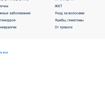
течки
ЖКТ
жные заболевания
Уход за волосами
 геморроя
Ушибы, гематомы
 невралгии
От тревоги
ть все