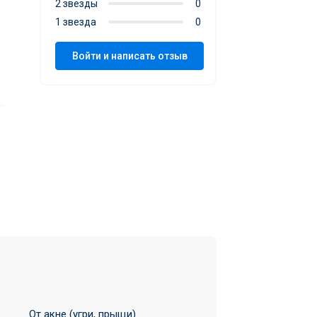
2 звезды
0
1 звезда
0
Войти и написать отзыв
От акне (угри, прыщи)