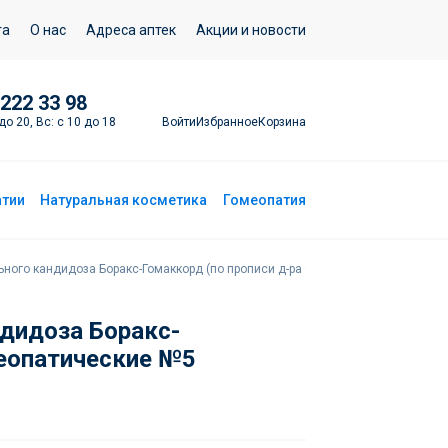
Добавить в корзину
та
О нас
Адреса аптек
Акции и новости
 222 33 98
Войти
Избранное
Корзина
до 20, Вс: с 10 до 18
атии
Натуральная косметика
Гомеопатия
ного кандидоза Боракс-Гомаккорд (по прописи д-ра Федруновой О.Ф.), ваг
ндидоза Боракс-
меопатические №5