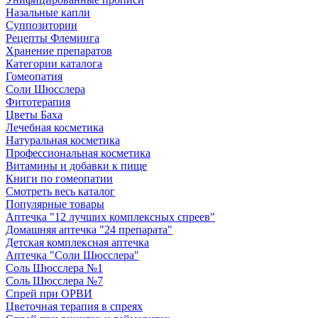
Назальные капли
Суппозитории
Рецепты Флеминга
Хранение препаратов
Категории каталога
Гомеопатия
Соли Шюсслера
Фитотерапия
Цветы Баха
Лечебная косметика
Натуральная косметика
Профессиональная косметика
Витамины и добавки к пище
Книги по гомеопатии
Смотреть весь каталог
Популярные товары
Аптечка "12 лучших комплексных спреев"
Домашняя аптечка "24 препарата"
Детская комплексная аптечка
Аптечка "Соли Шюсслера"
Соль Шюсслера №1
Соль Шюсслера №7
Спрей при ОРВИ
Цветочная терапия в спреях