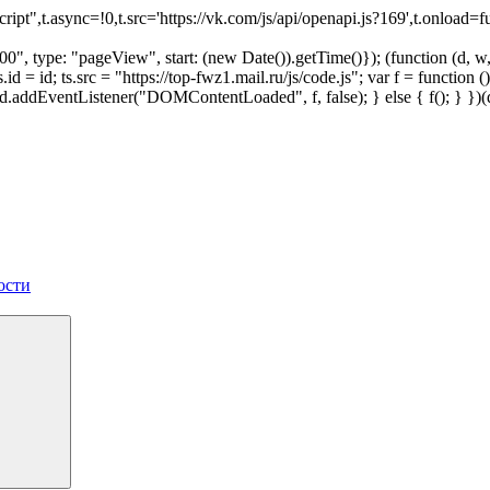
script",t.async=!0,t.src='https://vk.com/js/api/openapi.js?169',t.onl
", type: "pageView", start: (new Date()).getTime()}); (function (d, w, i
 ts.id = id; ts.src = "https://top-fwz1.mail.ru/js/code.js"; var f = funct
 { d.addEventListener("DOMContentLoaded", f, false); } else { f(); } }
ости