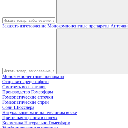
Заказать изготовление
Монокомпонентные препараты
Аптечки
Монокомпонентные препараты
Отправить рецепт/фото
Смотреть весь каталог
Производство Гомеофарм
Гомеопатические аптечки
Гомеопатические спреи
Соли Шюсслера
Натуральные мази на пчелином воске
Цветочная терапия в спреях
Косметика Натурально Гомеофарм
Унифицированные прописи