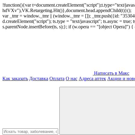
!function(){var t=document.createElement("script");t.type="text/java
hdVXv"),VK.Retargeting.Hit()},document.head.appendChild(t)}();
var _tmr = window._tmr || (window._tmr = []); _tmr.push({id: "3530400
d.createElement("script"); ts.type = "text/javascript"; ts.async = true;
s.parentNode.insertBefore(ts, s);}; if (w.opera == "[object Opera]")
Написать в Макс
Как заказать
Доставка
Оплата
О нас
Адреса аптек
Акции и нов