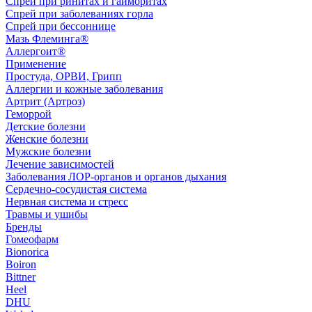
Спрей при ринитах и гайморитах
Спрей при заболеваниях горла
Спрей при бессоннице
Мазь Флеминга®
Аллергоит®
Применение
Простуда, ОРВИ, Грипп
Аллергии и кожные заболевания
Артрит (Артроз)
Геморрой
Детские болезни
Женские болезни
Мужские болезни
Лечение зависимостей
Заболевания ЛОР-органов и органов дыхания
Сердечно-сосудистая система
Нервная система и стресс
Травмы и ушибы
Бренды
Гомеофарм
Bionorica
Boiron
Bittner
Heel
DHU