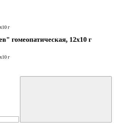
х10 г
в" гомеопатическая, 12х10 г
х10 г