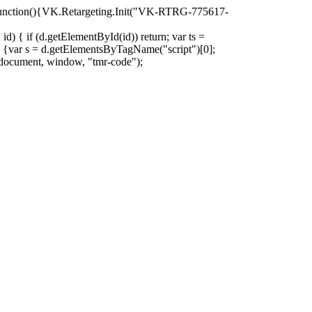
oad=function(){VK.Retargeting.Init("VK-RTRG-775617-
d) { if (d.getElementById(id)) return; var ts =
ion () {var s = d.getElementsByTagName("script")[0];
)(document, window, "tmr-code");