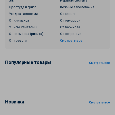
ЖКТ
Нервная система
Простуда и грипп
Кожные заболевания
Уход за волосами
От кашля
От климакса
От геморроя
Ушибы, гематомы
От варикоза
От насморка (ринита)
От невралгии
От тревоги
Смотреть все
Популярные товары
Смотреть все
Новинки
Смотреть все