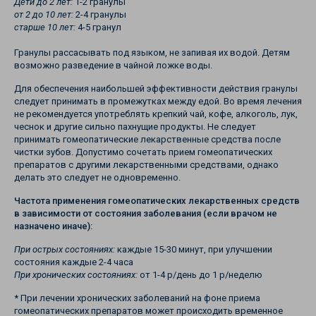
Дети до 2 лет:
1-2 гранулы
от 2 до 10 лет:
2-4 гранулы
старше 10 лет:
4-5 гранул
Гранулы рассасывать под языком, не запивая их водой. Детям
возможно разведение в чайной ложке воды.
Для обеспечения наибольшей эффективности действия гранулы
следует принимать в промежутках между едой. Во время лечения
не рекомендуется употреблять крепкий чай, кофе, алкоголь, лук,
чеснок и другие сильно пахнущие продукты. Не следует
принимать гомеопатические лекарственные средства после
чистки зубов. Допустимо сочетать прием гомеопатических
препаратов с другими лекарственными средствами, однако
делать это следует не одновременно.
Частота применения гомеопатических лекарственных средств
в зависимости от состояния заболевания (если врачом не
назначено иначе):
При острых состояниях:
каждые 15-30 минут, при улучшении
состояния каждые 2-4 часа
При хронических состояниях:
от 1-4 р/день до 1 р/неделю
* При лечении хронических заболеваний на фоне приема
гомеопатических препаратов может происходить временное