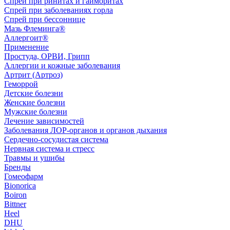
Спрей при ринитах и гайморитах
Спрей при заболеваниях горла
Спрей при бессоннице
Мазь Флеминга®
Аллергоит®
Применение
Простуда, ОРВИ, Грипп
Аллергии и кожные заболевания
Артрит (Артроз)
Геморрой
Детские болезни
Женские болезни
Мужские болезни
Лечение зависимостей
Заболевания ЛОР-органов и органов дыхания
Сердечно-сосудистая система
Нервная система и стресс
Травмы и ушибы
Бренды
Гомеофарм
Bionorica
Boiron
Bittner
Heel
DHU