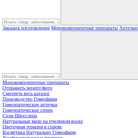
Заказать изготовление
Монокомпонентные препараты
Аптечки
Монокомпонентные препараты
Отправить рецепт/фото
Смотреть весь каталог
Производство Гомеофарм
Гомеопатические аптечки
Гомеопатические спреи
Соли Шюсслера
Натуральные мази на пчелином воске
Цветочная терапия в спреях
Косметика Натурально Гомеофарм
Унифицированные прописи