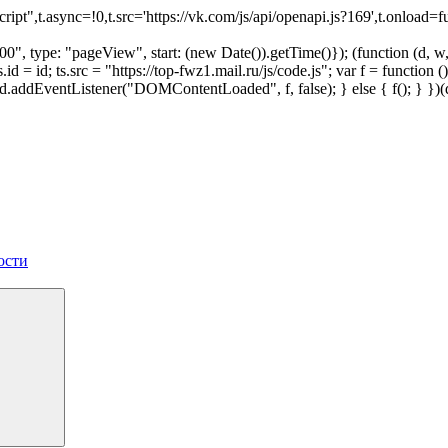
script",t.async=!0,t.src='https://vk.com/js/api/openapi.js?169',t.onl
", type: "pageView", start: (new Date()).getTime()}); (function (d, w, i
 ts.id = id; ts.src = "https://top-fwz1.mail.ru/js/code.js"; var f = funct
 { d.addEventListener("DOMContentLoaded", f, false); } else { f(); } }
ости