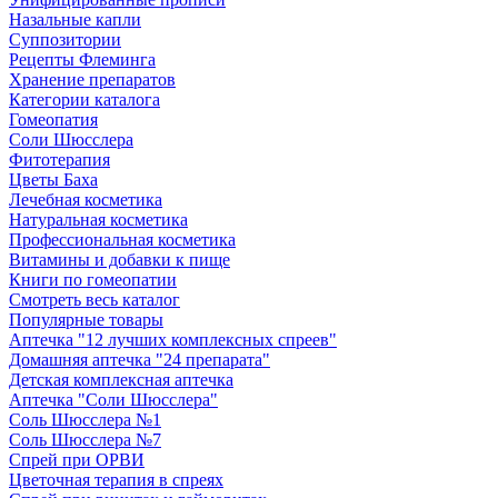
Назальные капли
Суппозитории
Рецепты Флеминга
Хранение препаратов
Категории каталога
Гомеопатия
Соли Шюсслера
Фитотерапия
Цветы Баха
Лечебная косметика
Натуральная косметика
Профессиональная косметика
Витамины и добавки к пище
Книги по гомеопатии
Смотреть весь каталог
Популярные товары
Аптечка "12 лучших комплексных спреев"
Домашняя аптечка "24 препарата"
Детская комплексная аптечка
Аптечка "Соли Шюсслера"
Соль Шюсслера №1
Соль Шюсслера №7
Спрей при ОРВИ
Цветочная терапия в спреях