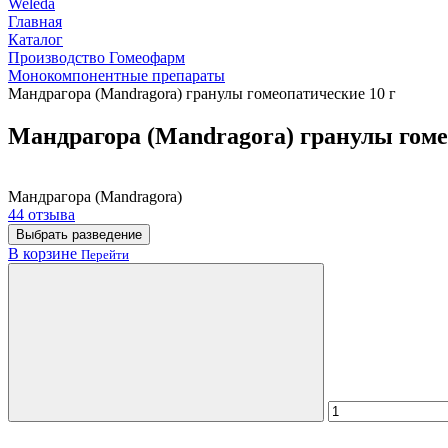
Weleda
Главная
Каталог
Производство Гомеофарм
Монокомпонентные препараты
Мандрагора (Mandragora) гранулы гомеопатические 10 г
Мандрагора (Mandragora) гранулы гоме
Мандрагора (Mandragora)
44 отзыва
Выбрать разведение
В корзине
Перейти