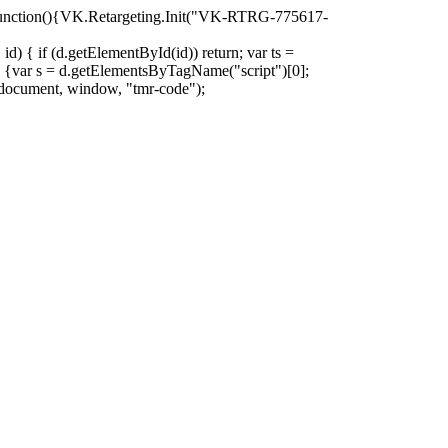
oad=function(){VK.Retargeting.Init("VK-RTRG-775617-
d) { if (d.getElementById(id)) return; var ts =
ion () {var s = d.getElementsByTagName("script")[0];
)(document, window, "tmr-code");