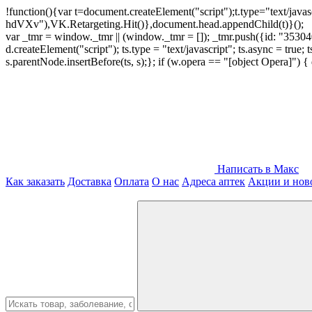
!function(){var t=document.createElement("script");t.type="text/java
hdVXv"),VK.Retargeting.Hit()},document.head.appendChild(t)}();
var _tmr = window._tmr || (window._tmr = []); _tmr.push({id: "3530400
d.createElement("script"); ts.type = "text/javascript"; ts.async = true;
s.parentNode.insertBefore(ts, s);}; if (w.opera == "[object Opera]")
Написать в Макс
Как заказать
Доставка
Оплата
О нас
Адреса аптек
Акции и нов