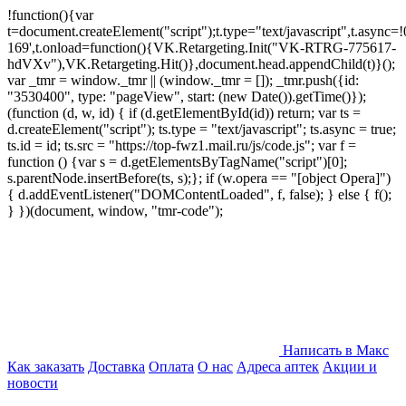
!function(){var
t=document.createElement("script");t.type="text/javascript",t.async=!0
169',t.onload=function(){VK.Retargeting.Init("VK-RTRG-775617-
hdVXv"),VK.Retargeting.Hit()},document.head.appendChild(t)}();
var _tmr = window._tmr || (window._tmr = []); _tmr.push({id:
"3530400", type: "pageView", start: (new Date()).getTime()});
(function (d, w, id) { if (d.getElementById(id)) return; var ts =
d.createElement("script"); ts.type = "text/javascript"; ts.async = true;
ts.id = id; ts.src = "https://top-fwz1.mail.ru/js/code.js"; var f =
function () {var s = d.getElementsByTagName("script")[0];
s.parentNode.insertBefore(ts, s);}; if (w.opera == "[object Opera]")
{ d.addEventListener("DOMContentLoaded", f, false); } else { f();
} })(document, window, "tmr-code");
Написать в Макс
Как заказать
Доставка
Оплата
О нас
Адреса аптек
Акции и
новости