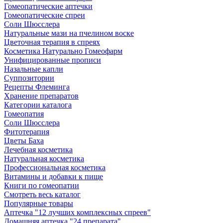
Гомеопатические аптечки
Гомеопатические спреи
Соли Шюсслера
Натуральные мази на пчелином воске
Цветочная терапия в спреях
Косметика Натурально Гомеофарм
Унифицированные прописи
Назальные капли
Суппозитории
Рецепты Флеминга
Хранение препаратов
Категории каталога
Гомеопатия
Соли Шюсслера
Фитотерапия
Цветы Баха
Лечебная косметика
Натуральная косметика
Профессиональная косметика
Витамины и добавки к пище
Книги по гомеопатии
Смотреть весь каталог
Популярные товары
Аптечка "12 лучших комплексных спреев"
Домашняя аптечка "24 препарата"