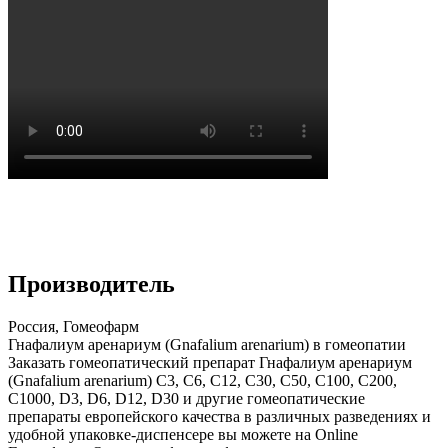
Производитель
Россия, Гомеофарм
Гнафалиум аренариум (Gnafalium arenarium) в гомеопатии
Заказать гомеопатический препарат Гнафалиум аренариум
(Gnafalium arenarium) С3, С6, С12, С30, С50, С100, С200,
С1000, D3, D6, D12, D30 и другие гомеопатические
препараты европейского качества в различных разведениях и
удобной упаковке-диспенсере вы можете на Online