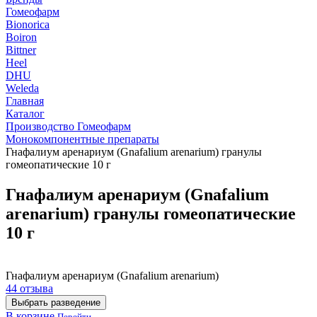
Гомеофарм
Bionorica
Boiron
Bittner
Heel
DHU
Weleda
Главная
Каталог
Производство Гомеофарм
Монокомпонентные препараты
Гнафалиум аренариум (Gnafalium arenarium) гранулы
гомеопатические 10 г
Гнафалиум аренариум (Gnafalium
arenarium) гранулы гомеопатические
10 г
Гнафалиум аренариум (Gnafalium arenarium)
44 отзыва
Выбрать разведение
В корзине
Перейти