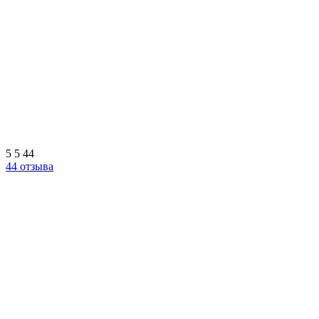
5
5
44
44 отзыва