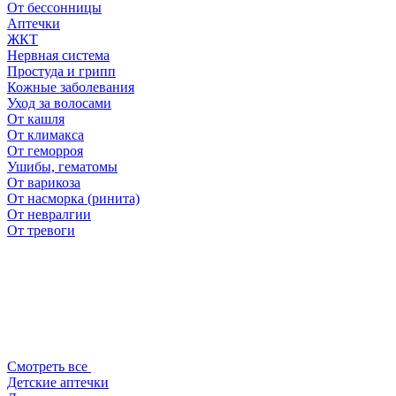
От бессонницы
Аптечки
ЖКТ
Нервная система
Простуда и грипп
Кожные заболевания
Уход за волосами
От кашля
От климакса
От геморроя
Ушибы, гематомы
От варикоза
От насморка (ринита)
От невралгии
От тревоги
Смотреть все
Детские аптечки