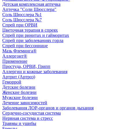
Детская комплексная аптечка
Аптечка "Соли Шюсслера"
Соль Шюсслера №1
Соль Шюсслера №7
Спрей при ОРВИ
Цветочная терапия в спреях
Спрей при ринитах и гайморитах
Спрей при заболеваниях горла
Спрей при бессоннице
Мазь Флеминга®
Аллергоит®
Применение
Простуда, ОРВИ, Грипп
Аллергии и кожные заболевания
Артрит (Артроз)
Геморрой
Детские болезни
Женские болезни
Мужские болезни
Лечение зависимостей
Заболевания ЛОР-органов и органов дыхания
Сердечно-сосудистая система
Нервная система и стресс
Травмы и ушибы
Бренды