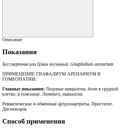
Описание
Показания
Бессмертник или Цмин песчаный. Gnaphalium arenarium
ПРИМЕНЕНИЕ ГНАФАЛИУМ АРЕНАРИУМ В
ГОМЕОПАТИИ:
Главные
показания:
Лицевые
невралгии
,
боли
в
грудной
клетке
,
в
пояснице
.
Люмбаго
,
ишиалгия
.
Ревматические
и
обменные
артрозоартриты
.
Простатит
.
Дисменорея
.
Способ применения