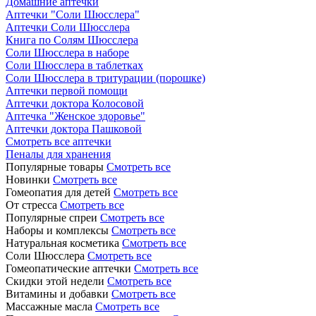
Домашние аптечки
Аптечки "Соли Шюсслера"
Аптечки Соли Шюсслера
Книга по Солям Шюсслера
Соли Шюсслера в наборе
Соли Шюсслера в таблетках
Соли Шюсслера в тритурации (порошке)
Аптечки первой помощи
Аптечки доктора Колосовой
Аптечка "Женское здоровье"
Аптечки доктора Пашковой
Смотреть все аптечки
Пеналы для хранения
Популярные товары
Смотреть все
Новинки
Смотреть все
Гомеопатия для детей
Смотреть все
От стресса
Смотреть все
Популярные спреи
Смотреть все
Наборы и комплексы
Смотреть все
Натуральная косметика
Смотреть все
Соли Шюсслера
Смотреть все
Гомеопатические аптечки
Смотреть все
Скидки этой недели
Смотреть все
Витамины и добавки
Смотреть все
Массажные масла
Смотреть все