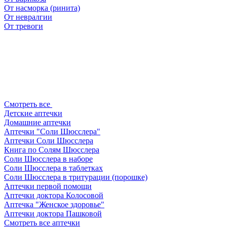
От насморка (ринита)
От невралгии
От тревоги
Смотреть все
Детские аптечки
Домашние аптечки
Аптечки "Соли Шюсслера"
Аптечки Соли Шюсслера
Книга по Солям Шюсслера
Соли Шюсслера в наборе
Соли Шюсслера в таблетках
Соли Шюсслера в тритурации (порошке)
Аптечки первой помощи
Аптечки доктора Колосовой
Аптечка "Женское здоровье"
Аптечки доктора Пашковой
Смотреть все аптечки