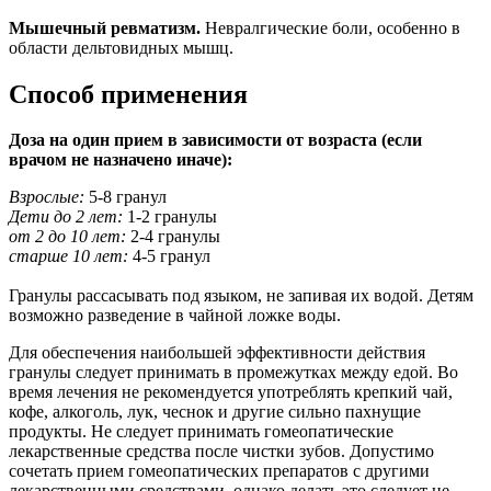
Мышечный ревматизм.
Невралгические боли, особенно в
области дельтовидных мышц.
Способ применения
Доза на один прием в зависимости от возраста (если
врачом не назначено иначе):
Взрослые:
5-8 гранул
Дети до 2 лет:
1-2 гранулы
от 2 до 10 лет:
2-4 гранулы
старше 10 лет:
4-5 гранул
Гранулы рассасывать под языком, не запивая их водой. Детям
возможно разведение в чайной ложке воды.
Для обеспечения наибольшей эффективности действия
гранулы следует принимать в промежутках между едой. Во
время лечения не рекомендуется употреблять крепкий чай,
кофе, алкоголь, лук, чеснок и другие сильно пахнущие
продукты. Не следует принимать гомеопатические
лекарственные средства после чистки зубов. Допустимо
сочетать прием гомеопатических препаратов с другими
лекарственными средствами, однако делать это следует не