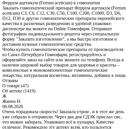
Феррум ацетикум (Ferrum aceticum) в гомеопатии
Заказать гомеопатический препарат Феррум ацетикум (Ferrum
aceticum) С3, С6, С12, С30, С50, С100, С200, С1000, D3, D6,
D12, D30 и другие гомеопатические препараты европейского
качества в различных разведениях и удобной упаковке-
диспенсере вы можете на Online Гомеофарм. Отправьте
фотографию индивидуального рецепта через специальную
форму "Заказать изготовление", а мы быстро изготовим и
доставим нужные гомеопатические средства.
Чтобы купить гомеопатические препараты от производителя
из Санкт-Петербурга Гомеофарм, регистрируйтесь и
оформляйте заказ на сайте или звоните по телефону. Всегда в
наличии широкий выбор товаров для здоровья и красоты –
комплексные и монокомпонентные гомеопатические
лекарства, натуральная косметика, витамины, добавки к пище.
Отзывы
О товаре (47)
Об аптеке (1419)
Ж
Жанна Н.
06.08.2026
Очень порадовала скорость! Заказала утром , и в этот же день
уже собрали и отправили. Через два дня СДЭК прислал смс,
что можно забирать. Упаковано всё в пупырку, Качество
отличное. Рекомендую эту аптеку всем, кто пользуется