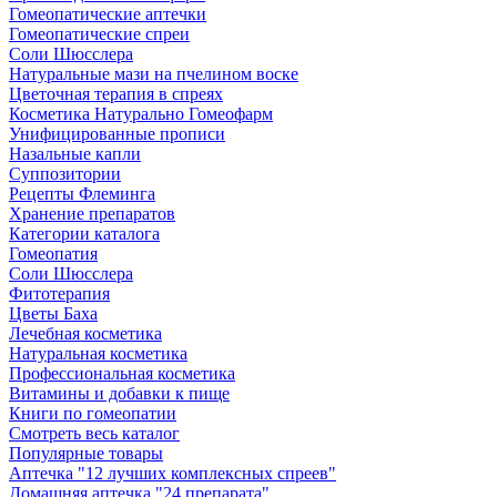
Гомеопатические аптечки
Гомеопатические спреи
Соли Шюсслера
Натуральные мази на пчелином воске
Цветочная терапия в спреях
Косметика Натурально Гомеофарм
Унифицированные прописи
Назальные капли
Суппозитории
Рецепты Флеминга
Хранение препаратов
Категории каталога
Гомеопатия
Соли Шюсслера
Фитотерапия
Цветы Баха
Лечебная косметика
Натуральная косметика
Профессиональная косметика
Витамины и добавки к пище
Книги по гомеопатии
Смотреть весь каталог
Популярные товары
Аптечка "12 лучших комплексных спреев"
Домашняя аптечка "24 препарата"