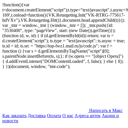
!function(){var
t=document.createElement("script");t.type="text/javascript",t.async=!0
169',t.onload=function(){VK.Retargeting.Init("VK-RTRG-775617-
hdVXv"),VK.Retargeting.Hit()},document.head.appendChild(t)}();
var _tmr = window._tmr || (window._tmr = []); _tmr.push({id:
"3530400", type: "pageView", start: (new Date()).getTime()});
(function (d, w, id) { if (d.getElementById(id)) return; var ts =
d.createElement("script"); ts.type = "text/javascript"; ts.async = true;
ts.id = id; ts.src = "https://top-fwz1.mail.ru/js/code.js"; var f =
function () {var s = d.getElementsByTagName("script")[0];
s.parentNode.insertBefore(ts, s);}; if (w.opera == "[object Opera]")
{ d.addEventListener("DOMContentLoaded", f, false); } else { f();
} })(document, window, "tmr-code");
Написать в Макс
Как заказать
Доставка
Оплата
О нас
Адреса аптек
Акции и
новости