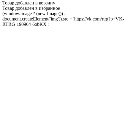
Товар добавлен в корзину
Товар добавлен в избранное
(window.Image ? (new Image()) :
document.createElement('img')).src = 'https://vk.com/rtrg?p=VK-
RTRG-190964-6obKX';