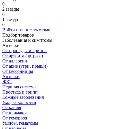
0
2 звезды
0
1 звезда
0
Войти и написать отзыв
Подбор товаров
Заболевания и симптомы
Аптечки
От простуды и гриппа
От артрита (артроза)
От аллергии
От акне (угри, прыщи)
От бессонницы
Аптечки
ЖКТ
Нервная система
Простуда и грипп
Кожные заболевания
Уход за волосами
От кашля
От климакса
От геморроя
Ушибы, гематомы
От варикоза