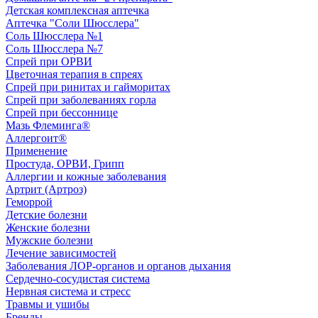
Детская комплексная аптечка
Аптечка "Соли Шюсслера"
Соль Шюсслера №1
Соль Шюсслера №7
Спрей при ОРВИ
Цветочная терапия в спреях
Спрей при ринитах и гайморитах
Спрей при заболеваниях горла
Спрей при бессоннице
Мазь Флеминга®
Аллергоит®
Применение
Простуда, ОРВИ, Грипп
Аллергии и кожные заболевания
Артрит (Артроз)
Геморрой
Детские болезни
Женские болезни
Мужские болезни
Лечение зависимостей
Заболевания ЛОР-органов и органов дыхания
Сердечно-сосудистая система
Нервная система и стресс
Травмы и ушибы
Бренды