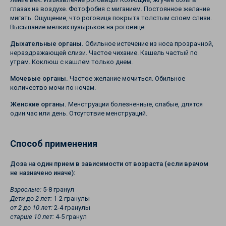
глазах на воздухе. Фотофобия с миганием. Постоянное желание
мигать. Ощущение, что роговица покрыта толстым слоем слизи.
Высыпание мелких пузырьков на роговице.
Дыхательные органы.
Обильное истечение из носа прозрачной,
нераздражающей слизи. Частое чихание. Кашель частый по
утрам. Коклюш с кашлем только днем.
Мочевые органы.
Частое желание мочиться. Обильное
количество мочи по ночам.
Женские органы.
Менструации болезненные, слабые, длятся
один час или день. Отсутствие менструаций.
Способ применения
Доза на один прием в зависимости от возраста (если врачом
не назначено иначе):
Взрослые:
5-8 гранул
Дети до 2 лет:
1-2 гранулы
от 2 до 10 лет:
2-4 гранулы
старше 10 лет:
4-5 гранул