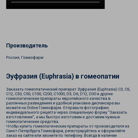
Производитель
Россия, Гомеофарм
Эуфразия (Euphrasia) в гомеопатии
Заказать гомеопатический препарат Эуфразия (Euphrasia) С3, С6,
С12, С30, С50, С100, С200, С1000, D3, D6, D12, D30 и другие
гомеопатические препараты европейского качества в
различных разведениях и удобной упаковке-диспенсере вы
можете на Online Гомеофарм. Отправьте фотографию
индивидуального рецепта через специальную форму "Заказать
изготовление", а мы быстро изготовим и доставим нужные
гомеопатические средства.
Чтобы купить гомеопатические препараты от производителя из
Санкт-Петербурга Гомеофарм, регистрируйтесь и оформляйте
заказ на сайте или звоните по телефону. Всегда в наличии