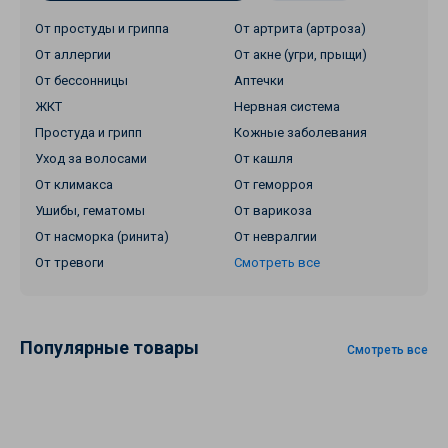
От простуды и гриппа
От артрита (артроза)
От аллергии
От акне (угри, прыщи)
От бессонницы
Аптечки
ЖКТ
Нервная система
Простуда и грипп
Кожные заболевания
Уход за волосами
От кашля
От климакса
От геморроя
Ушибы, гематомы
От варикоза
От насморка (ринита)
От невралгии
От тревоги
Смотреть все
Популярные товары
Смотреть все