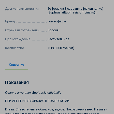
Другие наименования
Эуфразия(Эуфразия оффициналис)
(Euphrasia(Euphrasia officinalis))
Бренд
Гомеофарм
Страна изготовитель
Россия
Происхождение
Растительное
Количество
10г (~300 гранул)
Описание
Показания
Очанка аптечная. Euphrasia officinalis
ПРИМЕНЕНИЕ ЭУФРАЗИЯ В ГОМЕОПАТИИ:
Глаза.
Слезотечение обильное, едкое. Покраснение век. Изъязв­
ление век. Изъязвление роговицы! Колющие, жгучие боли в