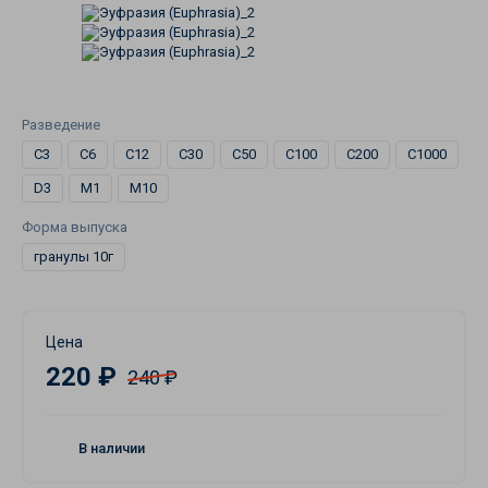
Разведение
C3
C6
C12
C30
C50
C100
C200
C1000
D3
M1
M10
Форма выпуска
гранулы 10г
Цена
220 ₽
240 ₽
В наличии