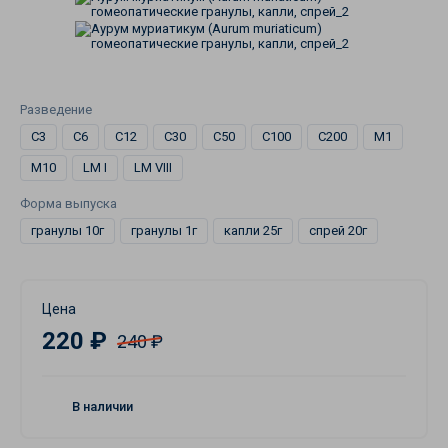
Разведение
C3
C6
C12
C30
C50
C100
C200
M1
M10
LM I
LM VIII
Форма выпуска
гранулы 10г
гранулы 1г
капли 25г
спрей 20г
Цена
220 ₽
240 ₽
В наличии