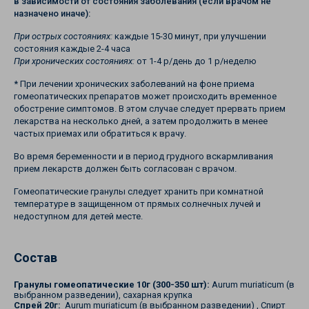
в зависимости от состояния заболевания (если врачом не
назначено иначе):
При острых состояниях:
каждые 15-30 минут, при улучшении
состояния каждые 2-4 часа
При хронических состояниях:
от 1-4 р/день до 1 р/неделю
* При лечении хронических заболеваний на фоне приема
гомеопатических препаратов может происходить временное
обострение симптомов. В этом случае следует прервать прием
лекарства на несколько дней, а затем продолжить в менее
частых приемах или обратиться к врачу.
Во время беременности и в период грудного вскармливания
прием лекарств должен быть согласован с врачом.
Гомеопатические гранулы следует хранить при комнатной
температуре в защищенном от прямых солнечных лучей и
недоступном для детей месте.
Состав
Гранулы гомеопатические 10г (300-350 шт):
Aurum muriaticum (в
выбранном разведении), сахарная крупка
Спрей 20г:
Aurum muriaticum (в выбранном разведении) , Спирт