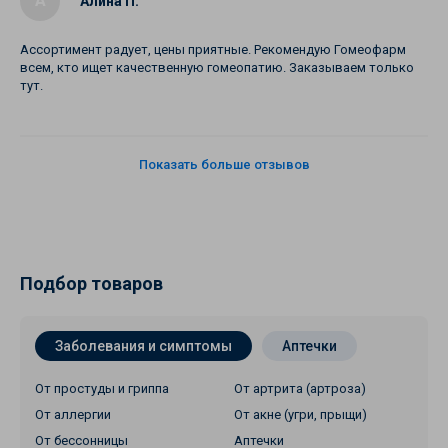
А
Алина П.
Ассортимент радует, цены приятные. Рекомендую Гомеофарм
всем, кто ищет качественную гомеопатию. Заказываем только
тут.
Показать больше отзывов
Подбор товаров
Заболевания и симптомы
Аптечки
От простуды и гриппа
От артрита (артроза)
От аллергии
От акне (угри, прыщи)
От бессонницы
Аптечки