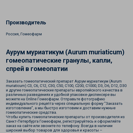
Производитель
Россия, Гомеофарм
Аурум муриатикум (Aurum muriaticum)
гомеопатические гранулы, капли,
спрей в гомеопатии
Заказать гомеопатический препарат Аурум муриатикум (Aurum
muriaticum) С3, С6, С12, С30, С50, С100, С200, С1000, D3, D6, D12, D30
и другие гомеопатические препараты европейского качества в
различных разведениях и удобной упаковке-диспенсере вы
можете на Online Гомеофарм. Отправьте фотографию
индивидуального рецепта через специальную форму "Заказать
изготовление", а мы быстро изготовим и доставим нужные
гомеопатические средства.
Чтобы купить гомеопатические препараты от производителя из
Санкт-Петербурга Гомеофарм, регистрируйтесь и оформляйте
заказ на сайте или звоните по телефону. Всегда в наличии
широкий выбор товаров для здоровья и красоты –