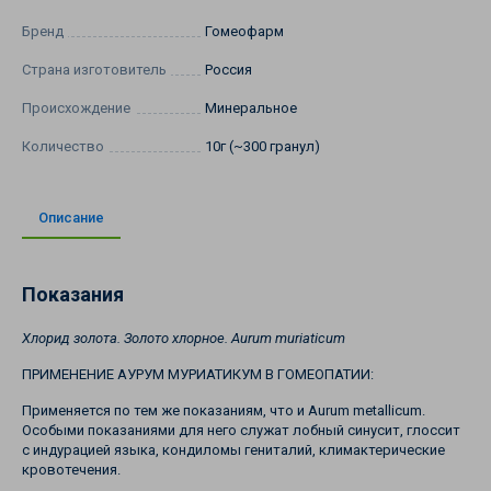
Бренд
Гомеофарм
Страна изготовитель
Россия
Происхождение
Минеральное
Количество
10г (~300 гранул)
Описание
Показания
Хлорид золота. Золото хлорное.
Aurum muriaticum
ПРИМЕНЕНИЕ АУРУМ МУРИАТИКУМ В ГОМЕОПАТИИ:
Применяется по тем же показаниям, что и Aurum metallicum.
Особыми показаниями для него служат лобный синусит, глоссит
с индурацией языка, кондиломы гениталий, кли­мактерические
кровотечения.