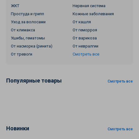
ЖКТ
Нервная система
Простуда и грипп
Кожные заболевания
Уход за волосами
От кашля
От климакса
От геморроя
Ушибы, гематомы
От варикоза
От насморка (ринита)
От невралгии
От тревоги
Смотреть все
Популярные товары
Смотреть все
Новинки
Смотреть все