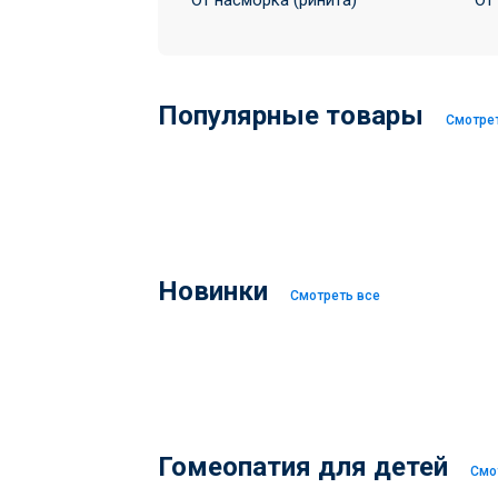
От насморка (ринита)
От
Популярные товары
Смотре
Новинки
Смотреть все
Гомеопатия для детей
Смо