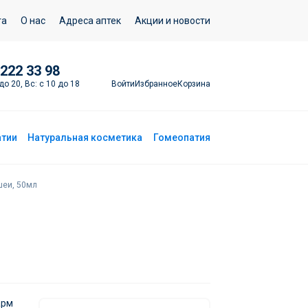
Добавить в корзину
та
О нас
Адреса аптек
Акции и новости
 222 33 98
Войти
Избранное
Корзина
до 20, Вс: с 10 до 18
атии
Натуральная косметика
Гомеопатия
шеи, 50мл
арм