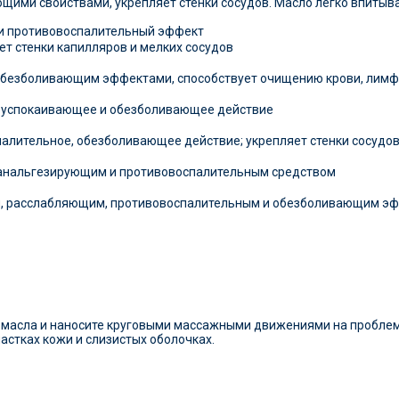
ими свойствами, укрепляет стенки сосудов. Масло легко впитывае
 и противовоспалительный эффект
ет стенки капилляров и мелких сосудов
обезболивающим эффектами, способствует очищению крови, лимф
, успокаивающее и обезболивающее действие
алительное, обезболивающее действие; укрепляет стенки сосудо
анальгезирующим и противовоспалительным средством
, расслабляющим, противовоспалительным и обезболивающим э
о масла и наносите круговыми массажными движениями на пробле
астках кожи и слизистых оболочках.