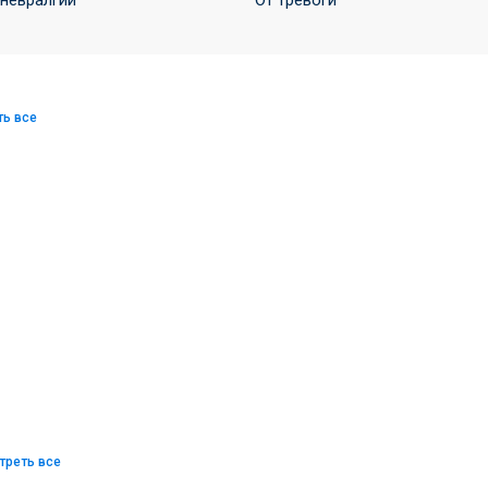
 невралгии
От тревоги
ть все
треть все