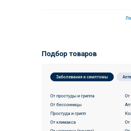
По
Подбор товаров
Заболевания и симптомы
Апт
От простуды и гриппа
От
От бессонницы
Ап
Простуда и грипп
Ко
От климакса
От