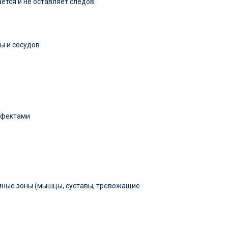
тся и не оставляет следов.
ы и сосудов
в
ффектами
мные зоны (мышцы, суставы, тревожащие