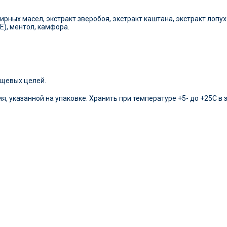
ных масел, экстракт зверобоя, экстракт каштана, экстракт лопуха
Е), ментол, камфора.
ищевых целей.
я, указанной на упаковке. Хранить при температуре +5- до +25С в