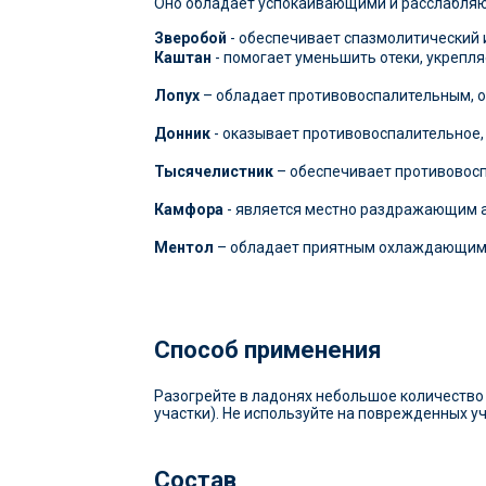
Оно обладает успокаивающими и расслабляющ
Зверобой
- обеспечивает спазмолитический
Каштан
- помогает уменьшить отеки, укрепля
Лопух
– обладает противовоспалительным, 
Донник
- оказывает противовоспалительное
Тысячелистник
– обеспечивает противовосп
Камфора
- является местно раздражающим 
Ментол
– обладает приятным охлаждающим
Способ применения
Разогрейте в ладонях небольшое количеств
участки). Не используйте на поврежденных уч
Состав