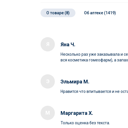
О товаре (8)
Об аптеке (1419)
Я
Яна Ч.
Несколько раз уже заказывала и се
вся косметика гомеофарм), а запа
Э
Эльмира М.
Нравится что впитывается и не ост
М
Маргарита Х.
Только оценка без текста.