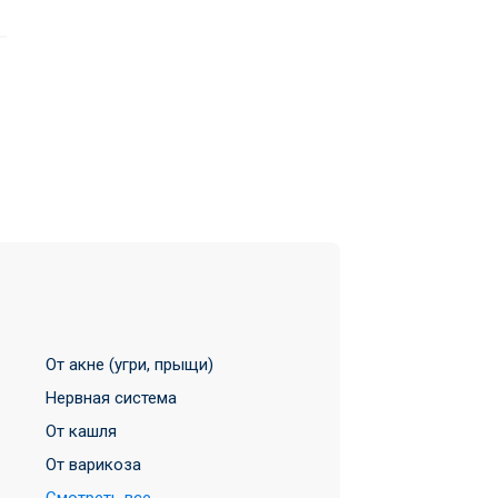
От акне (угри, прыщи)
Нервная система
От кашля
От варикоза