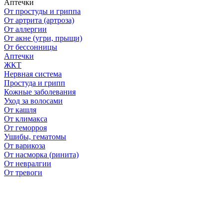
Аптечки
От простуды и гриппа
От артрита (артроза)
От аллергии
От акне (угри, прыщи)
От бессонницы
Аптечки
ЖКТ
Нервная система
Простуда и грипп
Кожные заболевания
Уход за волосами
От кашля
От климакса
От геморроя
Ушибы, гематомы
От варикоза
От насморка (ринита)
От невралгии
От тревоги