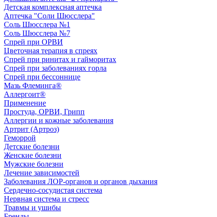
Детская комплексная аптечка
Аптечка "Соли Шюсслера"
Соль Шюсслера №1
Соль Шюсслера №7
Спрей при ОРВИ
Цветочная терапия в спреях
Спрей при ринитах и гайморитах
Спрей при заболеваниях горла
Спрей при бессоннице
Мазь Флеминга®
Аллергоит®
Применение
Простуда, ОРВИ, Грипп
Аллергии и кожные заболевания
Артрит (Артроз)
Геморрой
Детские болезни
Женские болезни
Мужские болезни
Лечение зависимостей
Заболевания ЛОР-органов и органов дыхания
Сердечно-сосудистая система
Нервная система и стресс
Травмы и ушибы
Бренды