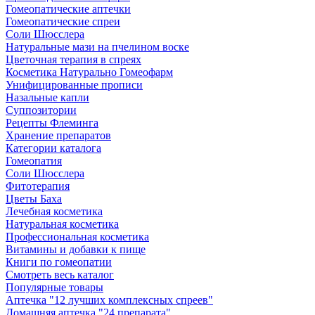
Гомеопатические аптечки
Гомеопатические спреи
Соли Шюсслера
Натуральные мази на пчелином воске
Цветочная терапия в спреях
Косметика Натурально Гомеофарм
Унифицированные прописи
Назальные капли
Суппозитории
Рецепты Флеминга
Хранение препаратов
Категории каталога
Гомеопатия
Соли Шюсслера
Фитотерапия
Цветы Баха
Лечебная косметика
Натуральная косметика
Профессиональная косметика
Витамины и добавки к пище
Книги по гомеопатии
Смотреть весь каталог
Популярные товары
Аптечка "12 лучших комплексных спреев"
Домашняя аптечка "24 препарата"