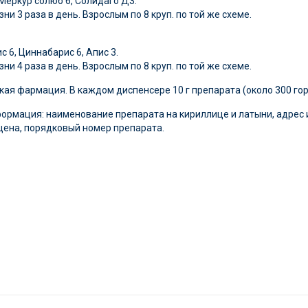
 Меркур солюб 6, Солидаго Д3.
ни 3 раза в день. Взрослым по 8 круп. по той же схеме.
с 6, Циннабарис 6, Апис 3.
ни 4 раза в день. Взрослым по 8 круп. по той же схеме.
ая фармация. В каждом диспенсере 10 г препарата (около 300 гор
формация: наименование препарата на кириллице и латыни, адрес 
 цена, порядковый номер препарата.