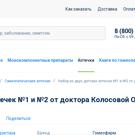
и №2 от доктора Колосовой О.В.
Как заказать
Доставка
Опла
8 (800)
Пн-Сб: с 09 
ие
Монокомпонентные препараты
Аптечки
Книги по гомеоп
Гомеопатические аптечки
Набор из двух детских аптечек №1 и №2 от 
течек №1 и №2 от доктора Колосовой О
Поделиться
Бренд
Гомеофарм