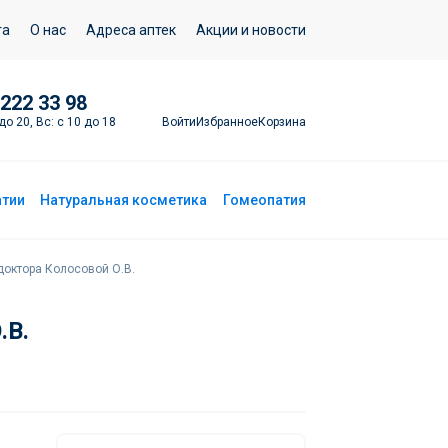
Добавить в корзину
та
О нас
Адреса аптек
Акции и новости
 222 33 98
Войти
Избранное
Корзина
до 20, Вс: с 10 до 18
атии
Натуральная косметика
Гомеопатия
доктора Колосовой О.В.
.В.