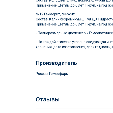
Состав: Колоцинт 3, Нукс вомика 6, Рубиа Д3,
Применение: Детям до 6 лет 1 круп. на год жиз
№12 Гайморит, синусит:
Состав: Калий бихромикум 6, Туя Д3, Гидрасти
Применение: Детям до 6 лет 1 круп. на год жиз
- Полноразмерные диспенсеры Гомеопатическ
- На каждой этикетке указана следующая ин
хранения, дата изготовления, срок годности,
Производитель
Россия, Гомеофарм
Отзывы