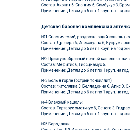
Состав: Аконит 6, Спонгия 6, Самбукус 3, Бром
Применение: Детям до 6 лет 1 круп. на год жиз
Детская базовая комплексная аптечк
№1 Спастический, раздражающий кашель (к
Состав: Дрозера 6, Ипекакуана 6, Купрум арс
Применение: Детям до 6 лет 1 круп. на год жиз
№2 Приступообразный ночной кашель с плач
Состав: Мефитис 6, Гиосциамус 6.
Применение: Детям до 6 лет по 1 круп. на год 
№3 Боль в горле (острый тонзиллит):
Состав: Фитолякка 3, Белладонна 6, Апис 3, Э
Применение: Детям до 6 лет по 1 круп. на год 
№4 Влажный кашель:
Состав: Тартарус эметикус 6, Сенега 3, Гидрас
Применение: Детям до 6 лет 1 круп. на год жиз
№5 Бородавки:
Состав: Туя Д3, Ацидум нитрикум 6, Хелидони