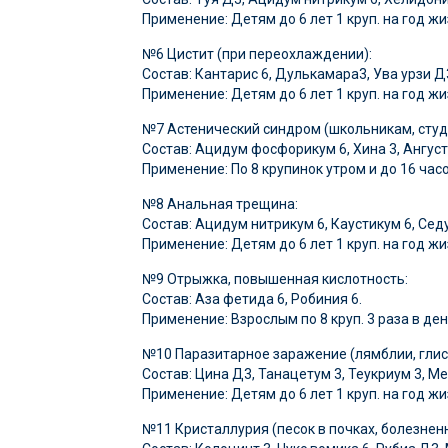
Применение: Детям до 6 лет 1 круп. на год жиз
№6 Цистит (при переохлаждении):
Состав: Кантарис 6, Дулькамара3, Ува урзи Д
Применение: Детям до 6 лет 1 круп. на год жиз
№7 Астенический синдром (школьникам, студ
Состав: Ацидум фосфорикум 6, Хина 3, Ангуст
Применение: По 8 крупинок утром и до 16 часо
№8 Анальная трещина:
Состав: Ацидум нитрикум 6, Каустикум 6, Седу
Применение: Детям до 6 лет 1 круп. на год жиз
№9 Отрыжка, повышенная кислотность:
Состав: Аза фетида 6, Робиния 6.
Применение: Взрослым по 8 круп. 3 раза в ден
№10 Паразитарное заражение (лямблии, глис
Состав: Цина Д3, Танацетум 3, Теукриум 3, М
Применение: Детям до 6 лет 1 круп. на год жиз
№11 Кристаллурия (песок в почках, болезнен