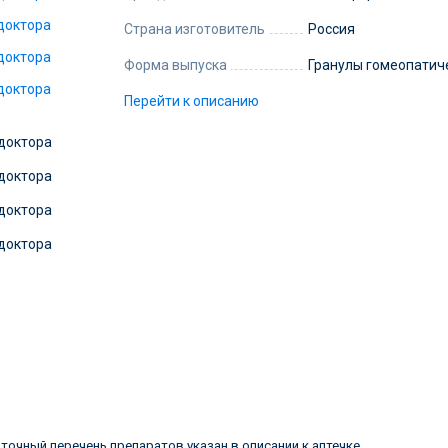
Страна изготовитель
Россия
Форма выпуска
Гранулы гомеопатич
Перейти к описанию
очный перечень препаратов указан в описании к аптечке