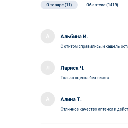
О товаре (11)
Об аптеке (1419)
А
Альбина И.
С отитом справились, и кашель ос
Л
Лариса Ч.
Только оценка без текста.
А
Алина Т.
Отличное качество аптечки и дей