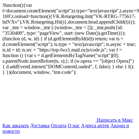
!function(){var
t=document.createElement("script");t.type="text/javascript",t.async=!0
169',t.onload=function(){VK.Retargeting.Init("VK-RTRG-775617-
hdVXv"),VK.Retargeting.Hit()},document.head.appendChild(t)}();
var _tmr = window._tmr || (window._tmr = []); _tmr.push({id:
"3530400", type: "pageView", start: (new Date()).getTime()});
(function (d, w, id) { if (d.getElementById(id)) return; var ts =
d.createElement("script"); ts.type = "text/javascript"; ts.async = true;
ts.id = id; ts.src = "https://top-fwz1.mail.ru/js/code.js"; var f =
function () {var s = d.getElementsByTagName("script")[0];
s.parentNode.insertBefore(ts, s);}; if (w.opera == "[object Opera]")
{ d.addEventListener("DOMContentLoaded", f, false); } else { f();
} })(document, window, "tmr-code");
Написать в Макс
Как заказать
Доставка
Оплата
О нас
Адреса аптек
Акции и
новости