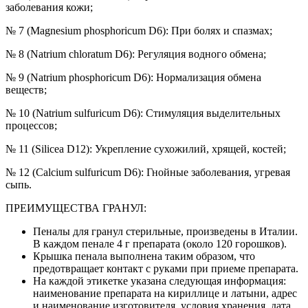
заболевания кожи;
№ 7 (Magnesium phosphoricum D6): При болях и спазмах;
№ 8 (Natrium chloratum D6): Регуляция водного обмена;
№ 9 (Natrium phosphoricum D6): Нормализация обмена
веществ;
№ 10 (Natrium sulfuricum D6): Стимуляция выделительных
процессов;
№ 11 (Silicea D12): Укрепление сухожилий, хрящей, костей;
№ 12 (Calcium sulfuricum D6): Гнойные заболевания, угревая
сыпь.
ПРЕИМУЩЕСТВА ГРАНУЛ:
Пеналы для гранул стерильные, произведены в Италии.
В каждом пенале 4 г препарата (около 120 горошков).
Крышка пенала выполнена таким образом, что
предотвращает контакт с руками при приеме препарата.
На каждой этикетке указана следующая информация:
наименование препарата на кириллице и латыни, адрес
и наименование изготовителя, условия хранения, дата