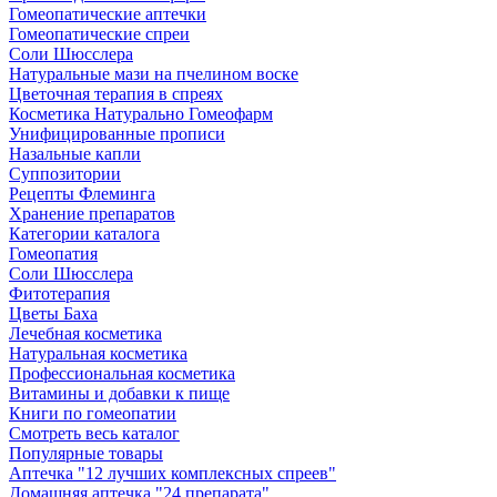
Гомеопатические аптечки
Гомеопатические спреи
Соли Шюсслера
Натуральные мази на пчелином воске
Цветочная терапия в спреях
Косметика Натурально Гомеофарм
Унифицированные прописи
Назальные капли
Суппозитории
Рецепты Флеминга
Хранение препаратов
Категории каталога
Гомеопатия
Соли Шюсслера
Фитотерапия
Цветы Баха
Лечебная косметика
Натуральная косметика
Профессиональная косметика
Витамины и добавки к пище
Книги по гомеопатии
Смотреть весь каталог
Популярные товары
Аптечка "12 лучших комплексных спреев"
Домашняя аптечка "24 препарата"