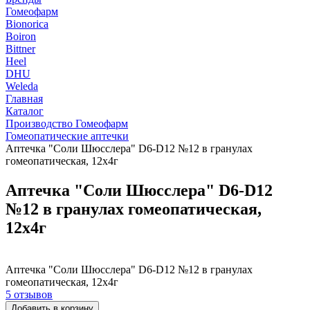
Гомеофарм
Bionorica
Boiron
Bittner
Heel
DHU
Weleda
Главная
Каталог
Производство Гомеофарм
Гомеопатические аптечки
Аптечка "Соли Шюсслера" D6-D12 №12 в гранулах
гомеопатическая, 12х4г
Аптечка "Соли Шюсслера" D6-D12
№12 в гранулах гомеопатическая,
12х4г
Аптечка "Соли Шюсслера" D6-D12 №12 в гранулах
гомеопатическая, 12х4г
5 отзывов
Добавить в корзину