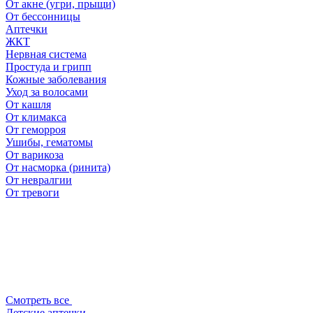
От акне (угри, прыщи)
От бессонницы
Аптечки
ЖКТ
Нервная система
Простуда и грипп
Кожные заболевания
Уход за волосами
От кашля
От климакса
От геморроя
Ушибы, гематомы
От варикоза
От насморка (ринита)
От невралгии
От тревоги
Смотреть все
Детские аптечки