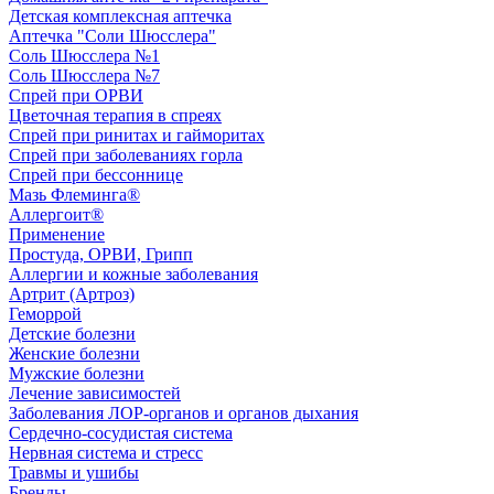
Детская комплексная аптечка
Аптечка "Соли Шюсслера"
Соль Шюсслера №1
Соль Шюсслера №7
Спрей при ОРВИ
Цветочная терапия в спреях
Спрей при ринитах и гайморитах
Спрей при заболеваниях горла
Спрей при бессоннице
Мазь Флеминга®
Аллергоит®
Применение
Простуда, ОРВИ, Грипп
Аллергии и кожные заболевания
Артрит (Артроз)
Геморрой
Детские болезни
Женские болезни
Мужские болезни
Лечение зависимостей
Заболевания ЛОР-органов и органов дыхания
Сердечно-сосудистая система
Нервная система и стресс
Травмы и ушибы
Бренды