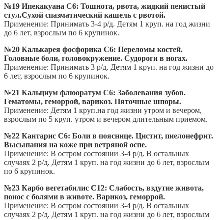
№19 Ипекакуана С6: Тошнота, рвота, жидкий пенистый
стул.Сухой спазматический кашель с рвотой.
Применение: Принимать 3-4 р/д. Детям 1 круп. на год жизни
до 6 лет, взрослым по 6 крупинок.
№20 Калькарея фосфорика С6: Переломы костей.
Головные боли, головокружение. Судороги в ногах.
Применение: Принимать 3 р/д. Детям 1 круп. на год жизни до
6 лет, взрослым по 6 крупинок.
№21 Кальциум флюоратум С6: Заболевания зубов.
Гематомы, геморрой, варикоз. Пяточные шпоры.
Применение: Детям 1 круп.на год жизни утром и вечером,
взрослым по 5 круп. утром и вечером длительным приемом.
№22 Кантарис С6: Боли в пояснице. Цистит, пиелонефрит.
Высыпания на коже при ветряной оспе.
Применение: В остром состоянии 3-4 р/д. В остальных
случаях 2 р/д. Детям 1 круп. на год жизни до 6 лет, взрослым
по 6 крупинок.
№23 Карбо вегетабилис С12: Слабость, вздутие живота,
понос с болями в животе. Варикоз, геморрой.
Применение: В остром состоянии 3-4 р/д. В остальных
случаях 2 р/д. Детям 1 круп. на год жизни до 6 лет, взрослым