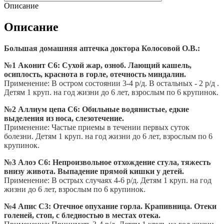
Описание
Описание
Большая домашняя аптечка доктора Колосовой О.В.:
№1 Аконит С6: Сухой жар, озноб. Лающий кашель,
осиплость, краснота в горле, отечность миндалин.
Применение: В остром состоянии 3-4 р/д. В остальных - 2 р/д .
Детям 1 круп. на год жизни до 6 лет, взрослым по 6 крупинок.
№2 Аллиум цепа С6: Обильные водянистые, едкие
выделения из носа, слезотечение.
Применение: Частые приемы в течении первых суток
болезни. Детям 1 круп. на год жизни до 6 лет, взрослым по 6
крупинок.
№3 Алоэ С6: Непроизвольное отхождение стула, тяжесть
внизу живота. Выпадение прямой кишки у детей.
Применение: В острых случаях 4-6 р/д. Детям 1 круп. на год
жизни до 6 лет, взрослым по 6 крупинок.
№4 Апис С3: Отечное опухание горла. Крапивница. Отеки
голеней, стоп, с бледностью в местах отека.