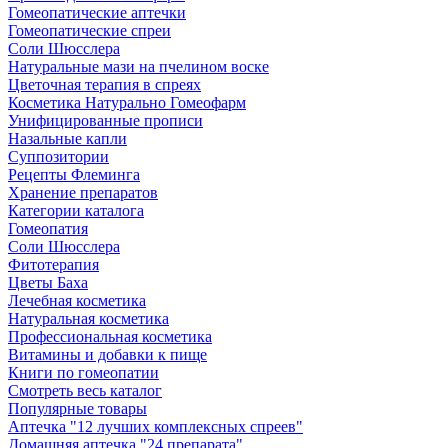
Гомеопатические аптечки
Гомеопатические спреи
Соли Шюсслера
Натуральные мази на пчелином воске
Цветочная терапия в спреях
Косметика Натурально Гомеофарм
Унифицированные прописи
Назальные капли
Суппозитории
Рецепты Флеминга
Хранение препаратов
Категории каталога
Гомеопатия
Соли Шюсслера
Фитотерапия
Цветы Баха
Лечебная косметика
Натуральная косметика
Профессиональная косметика
Витамины и добавки к пище
Книги по гомеопатии
Смотреть весь каталог
Популярные товары
Аптечка "12 лучших комплексных спреев"
Домашняя аптечка "24 препарата"