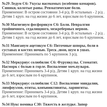
№29 Ледум С6: Укусы насекомых (особенно комаров).
Синяки, колотые раны. Ревматические боли.
Применение: В остром состоянии 3-4 р/д. В остальных - 2 р/д .
Детям 1 круп. на год жизни до 6 лет, взрослым по 6 крупинок.
№30 Магнезиум фосфорикум С6: Боли. Невралгия
тройничного, седалищного, межреберных нервов.
Применение: В остром состоянии 3-4 р/д. В остальных - 2 р/д .
Детям 1 круп. на год жизни до 6 лет, взрослым по 6 крупинок.
№31 Манганум ацетикум С6: Пяточные шпоры, боли в
суставах и костях ночью. Треск ,звон, шум в ушах.
Применение: Принимать по 5 крупинок 3 р/д.
№32 Меркуриус солюбилис С6: Фурункулы. Стоматит.
Насморк с болью в горле. Воспаление моч.пузыря.
Применение: Принимать 3-4 р/д. Детям 1 круп. на год жизни
до 6 лет, взрослым по 6 крупинок.
№33 Меркуриус солюбилис С12: Воспаление миндалин,
лимфоузлов, отиты, конъюнктивиты, ларингиты.
Применение: Принимать 3-4 р/д. Детям 1 круп. на год жизни
до 6 лет, взрослым по 6 крупинок.
№34 Нукс вомика С30: Тяжесть в желудке. Запор