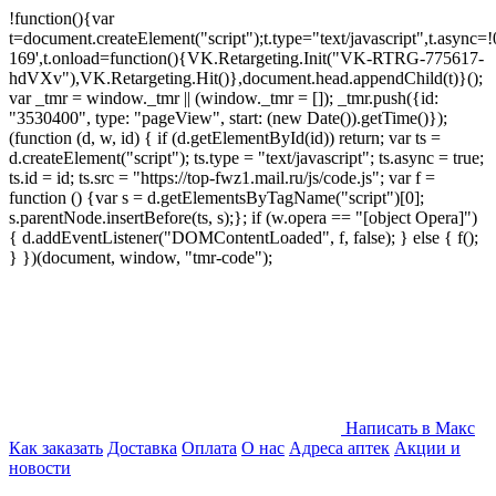
!function(){var
t=document.createElement("script");t.type="text/javascript",t.async=!0
169',t.onload=function(){VK.Retargeting.Init("VK-RTRG-775617-
hdVXv"),VK.Retargeting.Hit()},document.head.appendChild(t)}();
var _tmr = window._tmr || (window._tmr = []); _tmr.push({id:
"3530400", type: "pageView", start: (new Date()).getTime()});
(function (d, w, id) { if (d.getElementById(id)) return; var ts =
d.createElement("script"); ts.type = "text/javascript"; ts.async = true;
ts.id = id; ts.src = "https://top-fwz1.mail.ru/js/code.js"; var f =
function () {var s = d.getElementsByTagName("script")[0];
s.parentNode.insertBefore(ts, s);}; if (w.opera == "[object Opera]")
{ d.addEventListener("DOMContentLoaded", f, false); } else { f();
} })(document, window, "tmr-code");
Написать в Макс
Как заказать
Доставка
Оплата
О нас
Адреса аптек
Акции и
новости