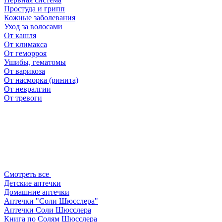
Простуда и грипп
Кожные заболевания
Уход за волосами
От кашля
От климакса
От геморроя
Ушибы, гематомы
От варикоза
От насморка (ринита)
От невралгии
От тревоги
Смотреть все
Детские аптечки
Домашние аптечки
Аптечки "Соли Шюсслера"
Аптечки Соли Шюсслера
Книга по Солям Шюсслера