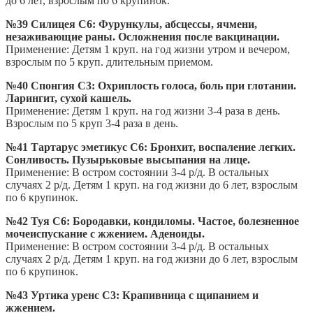
до 6 лет, взрослым по 6 крупинок.
№39 Силицея С6: Фурункулы, абсцессы, ячмени,
незаживающие раны. Осложнения после вакцинации.
Применение: Детям 1 круп. на год жизни утром и вечером,
взрослым по 5 круп. длительным приемом.
№40 Спонгия С3: Охриплость голоса, боль при глотании.
Ларингит, сухой кашель.
Применение: Детям 1 круп. на год жизни 3-4 раза в день.
Взрослым по 5 круп 3-4 раза в день.
№41 Тартарус эметикус С6: Бронхит, воспаление легких.
Сонливость. Пузырьковые высыпания на лице.
Применение: В остром состоянии 3-4 р/д. В остальных
случаях 2 р/д. Детям 1 круп. на год жизни до 6 лет, взрослым
по 6 крупинок.
№42 Туя С6: Бородавки, кондиломы. Частое, болезненное
мочеиспускание с жжением. Аденоиды.
Применение: В остром состоянии 3-4 р/д. В остальных
случаях 2 р/д. Детям 1 круп. на год жизни до 6 лет, взрослым
по 6 крупинок.
№43 Уртика уренс С3: Крапивница с щипанием и
жжением.