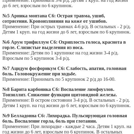
Применение: Принимать 3-4 р/д. Детям 1 круп. на год жизни
до 6 лет, взрослым по 6 крупинок.
№5 Арника монтана С6: Острая травма, ушиб,
сотрясения. Кровоизлияния на коже от ушибов.
Применение: При острых травмах 4-6 р/д. В остальных - 2 р/д.
Детям 1 круп. на год жизни до 6 лет, взрослым по 6 крупинок.
№6 Арум трифиллум С6: Охриплость голоса, краснота в
горле. Слизистые выделения из носа.
Применение: Детям по 1 крупинке на год жизни 3-4 р/д.
Взрослым по 5 крупинок 3-4 р/д.
№7 Ацидум фосфорикум С6: Слабость, апатия, головная
боль. Головокружение при ходьбе.
Применение: Принимать по 5 крупинок 2 р/д до 16-00.
№8 Барита карбоника С6: Воспаление лимфоузлов.
Тонзиллит. Снижение функции щитовидной железы.
Применение: В остром состоянии 3-4 р/д. В остальных - 2 р/д.
Детям 1 круп. на год жизни до 6 лет, взрослым по 6 крупинок.
№9 Белладонна С6: Лихорадка. Пульсирующая головная
боль. Воспаление горла, боль при глотании.
Применение: При лихорадке - каждые 2 часа. Детям 1 круп. на
год жизни до 6 лет, взрослым по 6 крупинок. В остальных