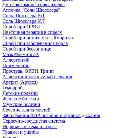
Детская комплексная аптечка
Аптечка "Соли Шюсслера"
Соль Шюсслера №1
Соль Шюсслера №7
Спрей при ОРВИ
Цветочная терапия в спреях
Спрей при ринитах и гайморитах
Спрей при заболеваниях горла
Спрей при бессоннице
Мазь Флеминга®
Аллергоит®
Применение
Простуда, ОРВИ, Грипп
Аллергии и кожные заболевания
Артрит (Артроз)
Геморрой
Детские болезни
Женские болезни
Мужские болезни
Лечение зависимостей
Заболевания ЛОР-органов и органов дыхания
Сердечно-сосудистая система
Нервная система и стресс
Травмы и ушибы
Бренды