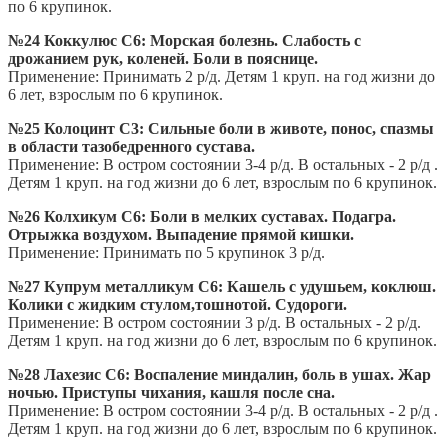
по 6 крупинок.
№24 Коккулюс С6: Морская болезнь. Слабость с
дрожанием рук, коленей. Боли в пояснице.
Применение: Принимать 2 р/д. Детям 1 круп. на год жизни до
6 лет, взрослым по 6 крупинок.
№25 Колоцинт С3: Сильные боли в животе, понос, спазмы
в области тазобедренного сустава.
Применение: В остром состоянии 3-4 р/д. В остальных - 2 р/д .
Детям 1 круп. на год жизни до 6 лет, взрослым по 6 крупинок.
№26 Колхикум С6: Боли в мелких суставах. Подагра.
Отрыжка воздухом. Выпадение прямой кишки.
Применение: Принимать по 5 крупинок 3 р/д.
№27 Купрум металликум С6: Кашель с удушьем, коклюш.
Колики с жидким стулом,тошнотой. Судороги.
Применение: В остром состоянии 3 р/д. В остальных - 2 р/д.
Детям 1 круп. на год жизни до 6 лет, взрослым по 6 крупинок.
№28 Лахезис С6: Воспаление миндалин, боль в ушах. Жар
ночью. Приступы чихания, кашля после сна.
Применение: В остром состоянии 3-4 р/д. В остальных - 2 р/д .
Детям 1 круп. на год жизни до 6 лет, взрослым по 6 крупинок.