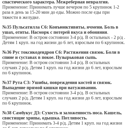
спастического характера. Межреберная невралгия.
Применение: Принимать лучше вечером по 5 крупинок 1-2
раза в день за 15-20 мин до еды. Можно после еды при
тяжести в желудке.
№35 Пульсатилла С6: Конъюнктивиты, ячмени. Боль в
ушах, отиты. Насморк с потерей вкуса и обоняния
.
Применение: В остром состоянии 3-4 р/д. В остальных - 2 р/д .
Детям 1 круп. на год жизни до 6 лет, взрослым по 6 крупинок.
№36 Рус токсикодендрон С6: Растяжения связок. Боли в
спине и суставах в покое. Пузырьковая сыпь.
Применение: В остром состоянии 3-4 р/д. В остальных
случаях 2 р/д. Детям 1 круп. на год жизни до 6 лет, взрослым
по 6 крупинок.
№37 Рута С3: Ушибы, повреждения костей и связок.
Выпадение прямой кишки при натуживании.
Применение: В остром состоянии 3-4 р/д. В остальных
случаях 2 р/д. Детям 1 круп. на год жизни до 6 лет, взрослым
по 6 крупинок.
№38 Самбукус Д3: Сухость и заложенность носа. Кашель,
свистящие хрипы, одышка. Потливость.
Применение: Принимать 3-4 р/д. Детям 1 круп. на год жизни