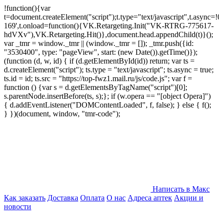
!function(){var
t=document.createElement("script");t.type="text/javascript",t.async=!0
169',t.onload=function(){VK.Retargeting.Init("VK-RTRG-775617-
hdVXv"),VK.Retargeting.Hit()},document.head.appendChild(t)}();
var _tmr = window._tmr || (window._tmr = []); _tmr.push({id:
"3530400", type: "pageView", start: (new Date()).getTime()});
(function (d, w, id) { if (d.getElementById(id)) return; var ts =
d.createElement("script"); ts.type = "text/javascript"; ts.async = true;
ts.id = id; ts.src = "https://top-fwz1.mail.ru/js/code.js"; var f =
function () {var s = d.getElementsByTagName("script")[0];
s.parentNode.insertBefore(ts, s);}; if (w.opera == "[object Opera]")
{ d.addEventListener("DOMContentLoaded", f, false); } else { f();
} })(document, window, "tmr-code");
Написать в Макс
Как заказать
Доставка
Оплата
О нас
Адреса аптек
Акции и
новости