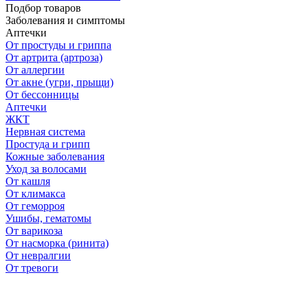
Подбор товаров
Заболевания и симптомы
Аптечки
От простуды и гриппа
От артрита (артроза)
От аллергии
От акне (угри, прыщи)
От бессонницы
Аптечки
ЖКТ
Нервная система
Простуда и грипп
Кожные заболевания
Уход за волосами
От кашля
От климакса
От геморроя
Ушибы, гематомы
От варикоза
От насморка (ринита)
От невралгии
От тревоги