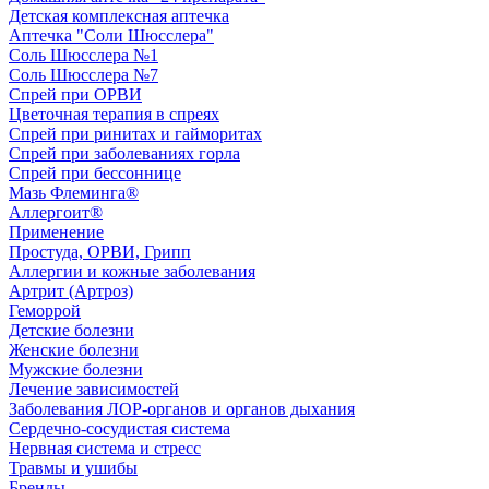
Детская комплексная аптечка
Аптечка "Соли Шюсслера"
Соль Шюсслера №1
Соль Шюсслера №7
Спрей при ОРВИ
Цветочная терапия в спреях
Спрей при ринитах и гайморитах
Спрей при заболеваниях горла
Спрей при бессоннице
Мазь Флеминга®
Аллергоит®
Применение
Простуда, ОРВИ, Грипп
Аллергии и кожные заболевания
Артрит (Артроз)
Геморрой
Детские болезни
Женские болезни
Мужские болезни
Лечение зависимостей
Заболевания ЛОР-органов и органов дыхания
Сердечно-сосудистая система
Нервная система и стресс
Травмы и ушибы
Бренды