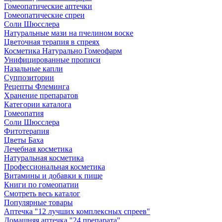
Гомеопатические аптечки
Гомеопатические спреи
Соли Шюсслера
Натуральные мази на пчелином воске
Цветочная терапия в спреях
Косметика Натурально Гомеофарм
Унифицированные прописи
Назальные капли
Суппозитории
Рецепты Флеминга
Хранение препаратов
Категории каталога
Гомеопатия
Соли Шюсслера
Фитотерапия
Цветы Баха
Лечебная косметика
Натуральная косметика
Профессиональная косметика
Витамины и добавки к пище
Книги по гомеопатии
Смотреть весь каталог
Популярные товары
Аптечка "12 лучших комплексных спреев"
Домашняя аптечка "24 препарата"