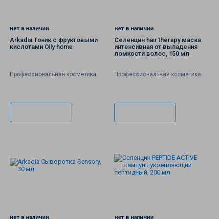
нет в наличии
нет в наличии
Arkadia Тоник с фруктовыми
Селенцин hair therapy маска
кислотами Oily home
интенсивная от выпадения
ломкости волос, 150 мл
Профессиональная косметика
Профессиональная косметика
Подписаться
Подписаться
нет в наличии
нет в наличии