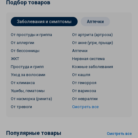
Подбор товаров
Заболевания и симптомы
Аптечки
От простуды и гриппа
От артрита (артроза)
От аллергии
От акне (угри, прыщи)
От бессонницы
Аптечки
ЖКТ
Нервная система
Простуда и грипп
Кожные заболевания
Уход за волосами
От кашля
От климакса
От геморроя
Ушибы, гематомы
От варикоза
От насморка (ринита)
От невралгии
От тревоги
Смотреть все
Популярные товары
Смотреть все