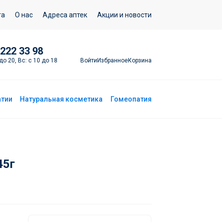
Подписаться
та
О нас
Адреса аптек
Акции и новости
 222 33 98
Войти
Избранное
Корзина
до 20, Вс: с 10 до 18
атии
Натуральная косметика
Гомеопатия
45г