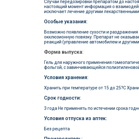
Случаи передозировки препаратом до насто
настоящий момент информация о взаимодейс
исключает лечение другими лекарственными
Особые указания:
Возможно появление сухости и раздражения к
окклюзионную повязку. Препарат не оказыва
реакций (управление автомобилем и другими
Форма выпуска:
Гель для наружного применения гомеопатиче
фольгой, с завинчивающейся полиэтиленовой
Условия хранения:
Хранить при температуре от 15 до 25?С Хран
Срок годности:
3 года Не применять по истечении срока годн
Условия отпуска из аптек:
Без рецепта
Производитель: