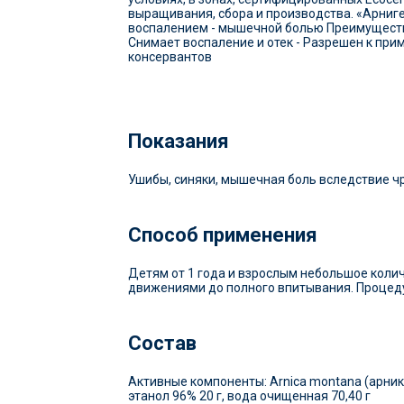
выращивания, сбора и производства. «Арниг
воспалением - мышечной болью Преимущества 
Снимает воспаление и отек - Разрешен к прим
консервантов
Показания
Ушибы, синяки, мышечная боль вследствие ч
Способ применения
Детям от 1 года и взрослым небольшое коли
движениями до полного впитывания. Процедур
Состав
Активные компоненты: Arnica montana (арника
этанол 96% 20 г, вода очищенная 70,40 г