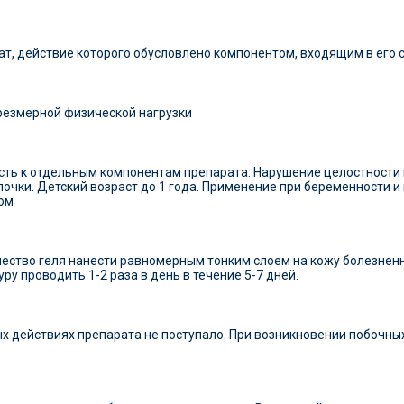
, действие которого обусловлено компонентом, входящим в его 
резмерной физической нагрузки
ть к отдельным компонентам препарата. Нарушение целостности 
лочки. Детский возраст до 1 года. Применение при беременности 
чом
чество геля нанести равномерным тонким слоем на кожу болезнен
у проводить 1-2 раза в день в течение 5-7 дней.
 действиях препарата не поступало. При возникновении побочных