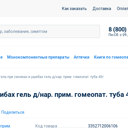
 д/нар. прим. гомеопат. туба 45г
Как заказать
Доставка
Опла
8 (800)
Пн-Сб: с 09 
ие
Монокомпонентные препараты
Аптечки
Книги по гомеоп
ель при синяках и ушибах гель д/нар. прим. гомеопат. туба 45г
ибах гель д/нар. прим. гомеопат. туба 
Поделиться
Код товара
3352712006106