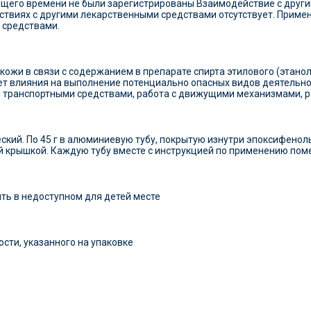
ящего времени не были зарегистрированы Взаимодействие с друг
твиях с другими лекарственными средствами отсутствует. Приме
 средствами.
ожи в связи с содержанием в препарате спирта этилового (этанол
ет влияния на выполнение потенциально опасных видов деятельно
 транспортными средствами, работа с движущими механизмами, раб
ский. По 45 г в алюминиевую тубу, покрытую изнутри эпоксифен
 крышкой. Каждую тубу вместе с инструкцией по применению пом
ить в недоступном для детей месте
ости, указанного на упаковке