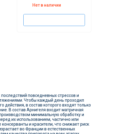
Нет в наличии
Подписаться
х последствий повседневных стрессов и
стяжениями. Чтобы каждый день проходил
 действия, в состав которого входят только
ние. В состав Арнигеля входит матричная
д производством минимальную обработку и
перед их использованием, частично или
консерванты и красители, что снижает риск
израстает во Франции в естественных
лем качества препарата на всех этапах