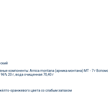
еский
вные компоненты: Arnica montana (арника монтана) МТ - 7 г Вспом
 96% 20 г, вода очищенная 70,40 г
жёлто-оранжевого цвета со слабым запахом