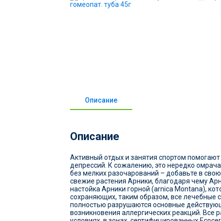
Описание
Описание
Активный отдых и занятия спортом помогают 
депрессий. К сожалению, это нередко омра
без мелких разочарований – добавьте в свою
свежие растения Арники, благодаря чему Арн
настойка Арники горной (arnica Montana), к
сохраняющих, таким образом, все лечебные св
полностью разрушаются основные действующи
возникновения аллергических реакций. Все р
условиях, в зонах, сертифицированных Ecoce