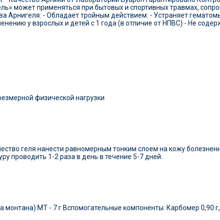
ель» может применяться при бытовых и спортивных травмах, сопро
Арнигеля: - Обладает тройным действием: - Устраняет гематомы (
енению у взрослых и детей с 1 года (в отличие от НПВС) - Не соде
резмерной физической нагрузки
чество геля нанести равномерным тонким слоем на кожу болезнен
у проводить 1-2 раза в день в течение 5-7 дней.
 монтана) МТ - 7 г Вспомогательные компоненты: Карбомер 0,90 г, 