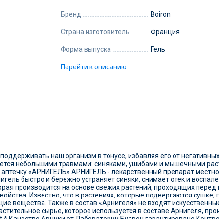
Бренд
Boiron
Страна изготовитель
Франция
Форма выпуска
Гель
Перейти к описанию
поддерживать наш организм в тонусе, избавляя его от негативны
чается небольшими травмами: синяками, ушибами и мышечными ра
 аптечку «АРНИГЕЛЬ» АРНИГЕЛЬ - лекарственный препарат местного
игель быстро и бережно устраняет синяки, снимает отек и воспале
оторая производится на основе свежих растений, проходящих пере
ойства. Известно, что в растениях, которые подвергаются сушке, 
е вещества. Также в состав «Арнигеля» не входят искусственные 
астительное сырье, которое используется в составе Арнигеля, про
rt * Качество Арники от Лаборатории Буарон гарантировано Контро