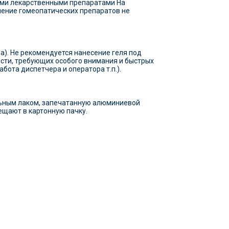
ими лекарственными препаратами На
нение гомеопатических препаратов не
а). Не рекомендуется нанесение геля под
сти, требующих особого внимания и быстрых
ота диспетчера и оператора т.п.).
ольным лаком, запечатанную алюминиевой
ещают в картонную пачку.