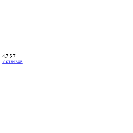
4.7
5
7
7 отзывов