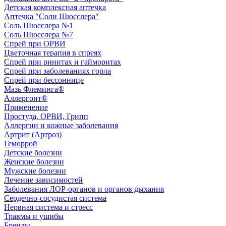
Детская комплексная аптечка
Аптечка "Соли Шюсслера"
Соль Шюсслера №1
Соль Шюсслера №7
Спрей при ОРВИ
Цветочная терапия в спреях
Спрей при ринитах и гайморитах
Спрей при заболеваниях горла
Спрей при бессоннице
Мазь Флеминга®
Аллергоит®
Применение
Простуда, ОРВИ, Грипп
Аллергии и кожные заболевания
Артрит (Артроз)
Геморрой
Детские болезни
Женские болезни
Мужские болезни
Лечение зависимостей
Заболевания ЛОР-органов и органов дыхания
Сердечно-сосудистая система
Нервная система и стресс
Травмы и ушибы
Бренды