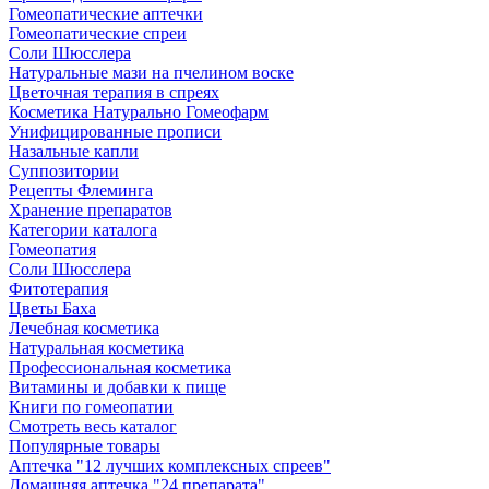
Гомеопатические аптечки
Гомеопатические спреи
Соли Шюсслера
Натуральные мази на пчелином воске
Цветочная терапия в спреях
Косметика Натурально Гомеофарм
Унифицированные прописи
Назальные капли
Суппозитории
Рецепты Флеминга
Хранение препаратов
Категории каталога
Гомеопатия
Соли Шюсслера
Фитотерапия
Цветы Баха
Лечебная косметика
Натуральная косметика
Профессиональная косметика
Витамины и добавки к пище
Книги по гомеопатии
Смотреть весь каталог
Популярные товары
Аптечка "12 лучших комплексных спреев"
Домашняя аптечка "24 препарата"