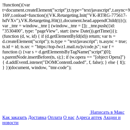
!function(){var
t=document.createElement("script");t.type="text/javascript",t.async=!0
169',t.onload=function(){VK.Retargeting.Init("VK-RTRG-775617-
hdVXv"),VK.Retargeting.Hit()},document.head.appendChild(t)}();
var _tmr = window._tmr || (window._tmr = []); _tmr.push({id:
"3530400", type: "pageView", start: (new Date()).getTime()});
(function (d, w, id) { if (d.getElementById(id)) return; var ts =
d.createElement("script"); ts.type = "text/javascript"; ts.async = true;
ts.id = id; ts.src = "https://top-fwz1.mail.ru/js/code.js"; var f =
function () {var s = d.getElementsByTagName("script")[0];
s.parentNode.insertBefore(ts, s);}; if (w.opera == "[object Opera]")
{ d.addEventListener("DOMContentLoaded", f, false); } else { f();
} })(document, window, "tmr-code");
Написать в Макс
Как заказать
Доставка
Оплата
О нас
Адреса аптек
Акции и
новости