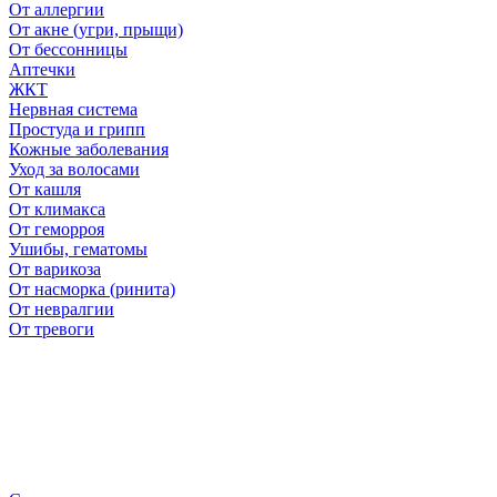
От аллергии
От акне (угри, прыщи)
От бессонницы
Аптечки
ЖКТ
Нервная система
Простуда и грипп
Кожные заболевания
Уход за волосами
От кашля
От климакса
От геморроя
Ушибы, гематомы
От варикоза
От насморка (ринита)
От невралгии
От тревоги