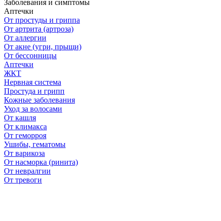
Заболевания и симптомы
Аптечки
От простуды и гриппа
От артрита (артроза)
От аллергии
От акне (угри, прыщи)
От бессонницы
Аптечки
ЖКТ
Нервная система
Простуда и грипп
Кожные заболевания
Уход за волосами
От кашля
От климакса
От геморроя
Ушибы, гематомы
От варикоза
От насморка (ринита)
От невралгии
От тревоги