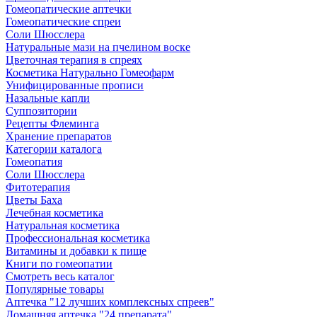
Гомеопатические аптечки
Гомеопатические спреи
Соли Шюсслера
Натуральные мази на пчелином воске
Цветочная терапия в спреях
Косметика Натурально Гомеофарм
Унифицированные прописи
Назальные капли
Суппозитории
Рецепты Флеминга
Хранение препаратов
Категории каталога
Гомеопатия
Соли Шюсслера
Фитотерапия
Цветы Баха
Лечебная косметика
Натуральная косметика
Профессиональная косметика
Витамины и добавки к пище
Книги по гомеопатии
Смотреть весь каталог
Популярные товары
Аптечка "12 лучших комплексных спреев"
Домашняя аптечка "24 препарата"