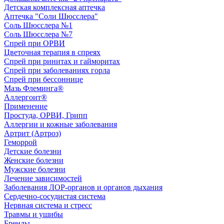
Детская комплексная аптечка
Аптечка "Соли Шюсслера"
Соль Шюсслера №1
Соль Шюсслера №7
Спрей при ОРВИ
Цветочная терапия в спреях
Спрей при ринитах и гайморитах
Спрей при заболеваниях горла
Спрей при бессоннице
Мазь Флеминга®
Аллергоит®
Применение
Простуда, ОРВИ, Грипп
Аллергии и кожные заболевания
Артрит (Артроз)
Геморрой
Детские болезни
Женские болезни
Мужские болезни
Лечение зависимостей
Заболевания ЛОР-органов и органов дыхания
Сердечно-сосудистая система
Нервная система и стресс
Травмы и ушибы
Бренды