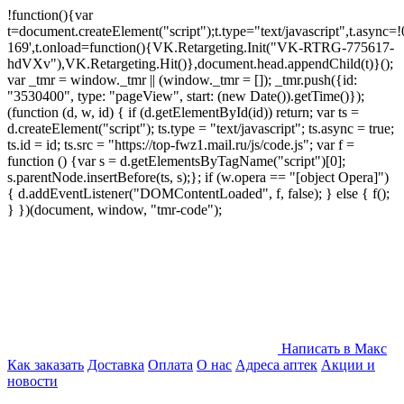
!function(){var
t=document.createElement("script");t.type="text/javascript",t.async=!0
169',t.onload=function(){VK.Retargeting.Init("VK-RTRG-775617-
hdVXv"),VK.Retargeting.Hit()},document.head.appendChild(t)}();
var _tmr = window._tmr || (window._tmr = []); _tmr.push({id:
"3530400", type: "pageView", start: (new Date()).getTime()});
(function (d, w, id) { if (d.getElementById(id)) return; var ts =
d.createElement("script"); ts.type = "text/javascript"; ts.async = true;
ts.id = id; ts.src = "https://top-fwz1.mail.ru/js/code.js"; var f =
function () {var s = d.getElementsByTagName("script")[0];
s.parentNode.insertBefore(ts, s);}; if (w.opera == "[object Opera]")
{ d.addEventListener("DOMContentLoaded", f, false); } else { f();
} })(document, window, "tmr-code");
Написать в Макс
Как заказать
Доставка
Оплата
О нас
Адреса аптек
Акции и
новости