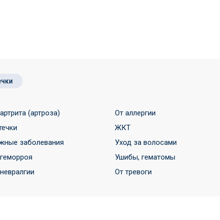
ечки
 артрита (артроза)
От аллергии
течки
ЖКТ
жные заболевания
Уход за волосами
 геморроя
Ушибы, гематомы
 невралгии
От тревоги