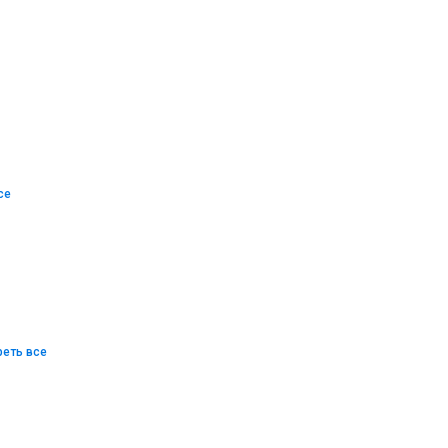
се
еть все