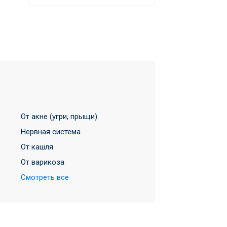
От акне (угри, прыщи)
Нервная система
От кашля
От варикоза
Смотреть все