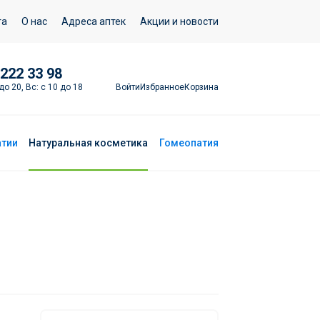
Подписаться
та
О нас
Адреса аптек
Акции и новости
 222 33 98
Войти
Избранное
Корзина
до 20, Вс: с 10 до 18
атии
Натуральная косметика
Гомеопатия