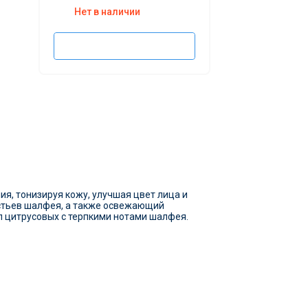
Нет в наличии
Подписаться
я, тонизируя кожу, улучшая цвет лица и
истьев шалфея, а также освежающий
 цитрусовых с терпкими нотами шалфея.