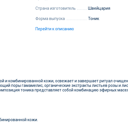
Страна изготовитель
Швейцария
Форма выпуска
Тоник
Перейти к описанию
й и комбинированной кожи, освежает и завершает ритуал очищени
щающий поры гамамелис, органические экстракты листьев розы и л
омпозиция тоника представляет собой комбинацию эфирных масел
бинированной кожи.