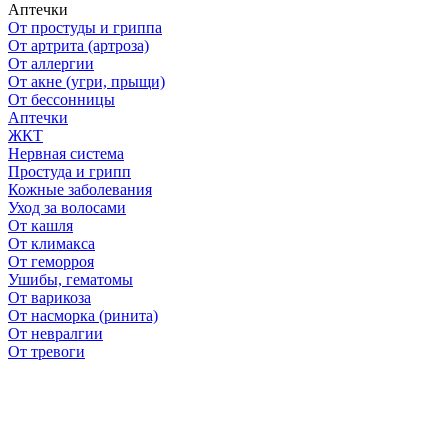
Аптечки
От простуды и гриппа
От артрита (артроза)
От аллергии
От акне (угри, прыщи)
От бессонницы
Аптечки
ЖКТ
Нервная система
Простуда и грипп
Кожные заболевания
Уход за волосами
От кашля
От климакса
От геморроя
Ушибы, гематомы
От варикоза
От насморка (ринита)
От невралгии
От тревоги