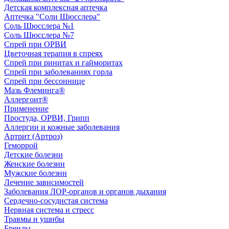
Детская комплексная аптечка
Аптечка "Соли Шюсслера"
Соль Шюсслера №1
Соль Шюсслера №7
Спрей при ОРВИ
Цветочная терапия в спреях
Спрей при ринитах и гайморитах
Спрей при заболеваниях горла
Спрей при бессоннице
Мазь Флеминга®
Аллергоит®
Применение
Простуда, ОРВИ, Грипп
Аллергии и кожные заболевания
Артрит (Артроз)
Геморрой
Детские болезни
Женские болезни
Мужские болезни
Лечение зависимостей
Заболевания ЛОР-органов и органов дыхания
Сердечно-сосудистая система
Нервная система и стресс
Травмы и ушибы
Бренды