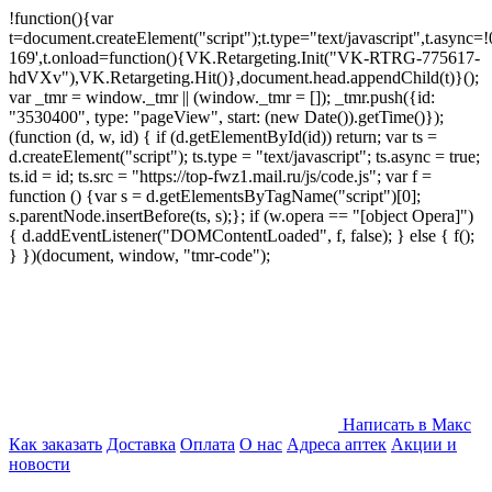
!function(){var
t=document.createElement("script");t.type="text/javascript",t.async=!0
169',t.onload=function(){VK.Retargeting.Init("VK-RTRG-775617-
hdVXv"),VK.Retargeting.Hit()},document.head.appendChild(t)}();
var _tmr = window._tmr || (window._tmr = []); _tmr.push({id:
"3530400", type: "pageView", start: (new Date()).getTime()});
(function (d, w, id) { if (d.getElementById(id)) return; var ts =
d.createElement("script"); ts.type = "text/javascript"; ts.async = true;
ts.id = id; ts.src = "https://top-fwz1.mail.ru/js/code.js"; var f =
function () {var s = d.getElementsByTagName("script")[0];
s.parentNode.insertBefore(ts, s);}; if (w.opera == "[object Opera]")
{ d.addEventListener("DOMContentLoaded", f, false); } else { f();
} })(document, window, "tmr-code");
Написать в Макс
Как заказать
Доставка
Оплата
О нас
Адреса аптек
Акции и
новости