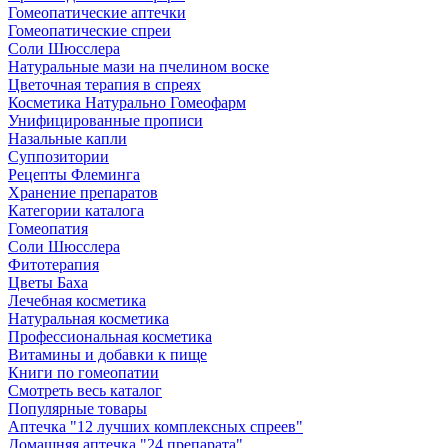
Гомеопатические аптечки
Гомеопатические спреи
Соли Шюсслера
Натуральные мази на пчелином воске
Цветочная терапия в спреях
Косметика Натурально Гомеофарм
Унифицированные прописи
Назальные капли
Суппозитории
Рецепты Флеминга
Хранение препаратов
Категории каталога
Гомеопатия
Соли Шюсслера
Фитотерапия
Цветы Баха
Лечебная косметика
Натуральная косметика
Профессиональная косметика
Витамины и добавки к пище
Книги по гомеопатии
Смотреть весь каталог
Популярные товары
Аптечка "12 лучших комплексных спреев"
Домашняя аптечка "24 препарата"