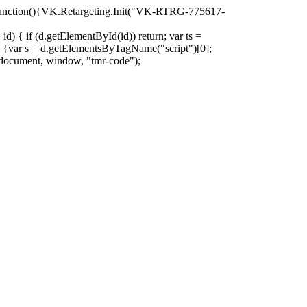
oad=function(){VK.Retargeting.Init("VK-RTRG-775617-
d) { if (d.getElementById(id)) return; var ts =
ion () {var s = d.getElementsByTagName("script")[0];
)(document, window, "tmr-code");