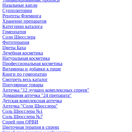
Назальные капли
Суппозитории
Рецепты Флеминга
Хранение препаратов
Категории каталога
Гомеопатия
Соли Шюсслера
Фитотерапия
Цветы Баха
Лечебная косметика
Натуральная косметика
Профессиональная косметика
Витамины и добавки к пище
Книги по гомеопатии
Смотреть весь каталог
Популярные товары
Аптечка "12 лучших комплексных спреев"
Домашняя аптечка "24 препарата"
Детская комплексная аптечка
Аптечка "Соли Шюсслера"
Соль Шюсслера №1
Соль Шюсслера №7
Спрей при ОРВИ
Цветочная терапия в спреях