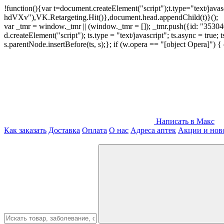
!function(){var t=document.createElement("script");t.type="text/java
hdVXv"),VK.Retargeting.Hit()},document.head.appendChild(t)}();
var _tmr = window._tmr || (window._tmr = []); _tmr.push({id: "3530400
d.createElement("script"); ts.type = "text/javascript"; ts.async = true;
s.parentNode.insertBefore(ts, s);}; if (w.opera == "[object Opera]")
Написать в Макс
Как заказать
Доставка
Оплата
О нас
Адреса аптек
Акции и нов