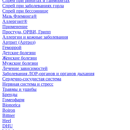
Спрей при ринитах и гайморитах
Спрей при заболеваниях горла
Спрей при бессоннице
Мазь Флеминга®
Аллергоит®
Применение
Простуда, ОРВИ, Грипп
Аллергии и кожные заболевания
Артрит (Артроз)
Геморрой
Детские болезни
Женские болезни
Мужские болезни
Лечение зависимостей
Заболевания ЛОР-органов и органов дыхания
Сердечно-сосудистая система
Нервная система и стресс
Травмы и ушибы
Бренды
Гомеофарм
Bionorica
Boiron
Bittner
Heel
DHU