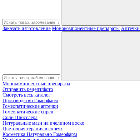
Заказать изготовление
Монокомпонентные препараты
Аптечки
Монокомпонентные препараты
Отправить рецепт/фото
Смотреть весь каталог
Производство Гомеофарм
Гомеопатические аптечки
Гомеопатические спреи
Соли Шюсслера
Натуральные мази на пчелином воске
Цветочная терапия в спреях
Косметика Натурально Гомеофарм
Унифицированные прописи