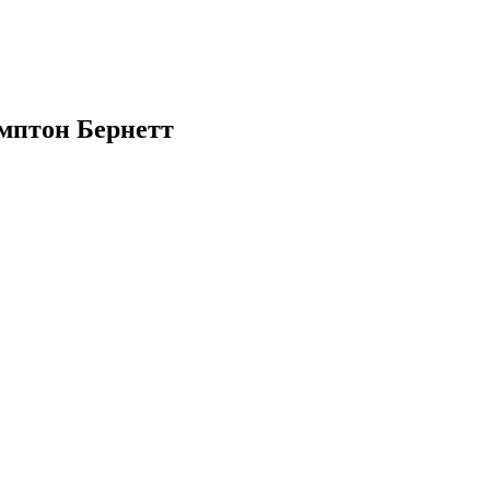
омптон Бернетт