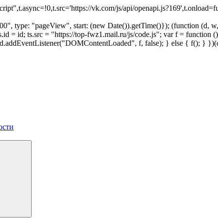
script",t.async=!0,t.src='https://vk.com/js/api/openapi.js?169',t.onl
", type: "pageView", start: (new Date()).getTime()}); (function (d, w, i
 ts.id = id; ts.src = "https://top-fwz1.mail.ru/js/code.js"; var f = funct
 { d.addEventListener("DOMContentLoaded", f, false); } else { f(); } }
ости