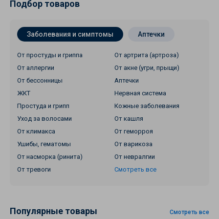
Подбор товаров
Заболевания и симптомы
Аптечки
От простуды и гриппа
От артрита (артроза)
От аллергии
От акне (угри, прыщи)
От бессонницы
Аптечки
ЖКТ
Нервная система
Простуда и грипп
Кожные заболевания
Уход за волосами
От кашля
От климакса
От геморроя
Ушибы, гематомы
От варикоза
От насморка (ринита)
От невралгии
От тревоги
Смотреть все
Популярные товары
Смотреть все