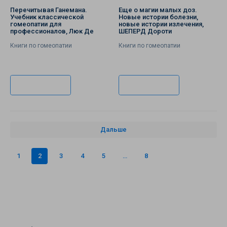
Перечитывая Ганемана.
Еще о магии малых доз.
Учебник классической
Новые истории болезни,
гомеопатии для
новые истории излечения,
профессионалов, Люк Де
ШЕПЕРД Дороти
Схеппер
Книги по гомеопатии
Книги по гомеопатии
В корзину
В корзину
Дальше
1
2
3
4
5
…
8