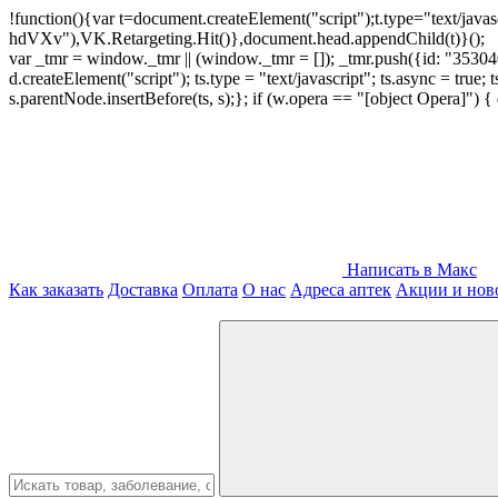
!function(){var t=document.createElement("script");t.type="text/java
hdVXv"),VK.Retargeting.Hit()},document.head.appendChild(t)}();
var _tmr = window._tmr || (window._tmr = []); _tmr.push({id: "3530400
d.createElement("script"); ts.type = "text/javascript"; ts.async = true;
s.parentNode.insertBefore(ts, s);}; if (w.opera == "[object Opera]")
Написать в Макс
Как заказать
Доставка
Оплата
О нас
Адреса аптек
Акции и нов