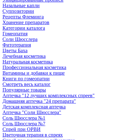
Назальные капли
Суппозитории
Рецепты Флеминга
Хранение препаратов
Категории каталога
Гомеопатия
Соли Шюсслера
Фитотерапия
Цветы Баха
Лечебная косметика
Натуральная косметика
Профессиональная косметика
Витамины и добавки к пище
Книги по гомеопатии
Смотреть весь каталог
Популярные товары
Аптечка "12 лучших комплексных спреев"
Домашняя аптечка "24 препарата"
Детская комплексная аптечка
Аптечка "Соли Шюсслера"
Соль Шюсслера №1
Соль Шюсслера №7
Спрей при ОРВИ
Цветочная терапия в спреях