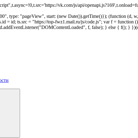
script",t.async=!0,t.src='https://vk.com/js/api/openapi.js?169',t.onl
", type: "pageView", start: (new Date()).getTime()}); (function (d, w, i
 ts.id = id; ts.src = "https://top-fwz1.mail.ru/js/code.js"; var f = funct
 { d.addEventListener("DOMContentLoaded", f, false); } else { f(); } }
ости