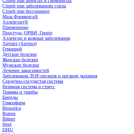
Спрей при ринитах и гайморитах
Спрей при заболеваниях горла
Спрей при бессоннице
Мазь Флеминга®
Аллергоит®
Применение
Простуда, ОРВИ, Грипп
Аллергии и кожные заболевания
Артрит (Артроз)
Геморрой
Детские болезни
Женские болезни
Мужские болезни
Лечение зависимостей
Заболевания ЛОР-органов и органов дыхания
Сердечно-сосудистая система
Нервная система и стресс
Травмы и ушибы
Бренды
Гомеофарм
Bionorica
Boiron
Bittner
Heel
DHU