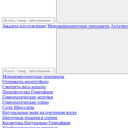
Заказать изготовление
Монокомпонентные препараты
Аптечки
Монокомпонентные препараты
Отправить рецепт/фото
Смотреть весь каталог
Производство Гомеофарм
Гомеопатические аптечки
Гомеопатические спреи
Соли Шюсслера
Натуральные мази на пчелином воске
Цветочная терапия в спреях
Косметика Натурально Гомеофарм
Унифицированные прописи