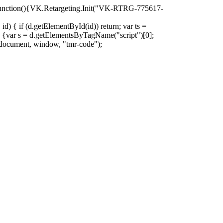
oad=function(){VK.Retargeting.Init("VK-RTRG-775617-
d) { if (d.getElementById(id)) return; var ts =
ion () {var s = d.getElementsByTagName("script")[0];
)(document, window, "tmr-code");