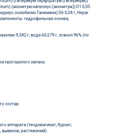
pericum) (гиперикум перфоратум (гиперикум))
onitum) (аконитум напеллус (аконитум)) D1 0,05
еркуриус солюбилис Ганемани) D6 0,04 г, Hepar
е компоненты: гидрофильная основа,
елин 9,342 г, вода 60,579 г, этанол 96% (по
я прогорклого запаха.
о состав.
го аппарата (тендовагинит, бурсит,
, вывихов, растяжений).