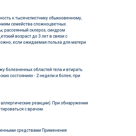
ность к тысячелистнику обыкновенному,
тениям семейства сложноцветных.
ы, рассеянный склероз, синдром
ский возраст до 3 лет в связи с
ожно, если ожидаемая польза для матери
ожу болезненных областей тела и втирать
их состояниях - 2 недели и более; при
 аллергические реакции). При обнаружении
ьтироваться с врачом.
твенными средствами Применение