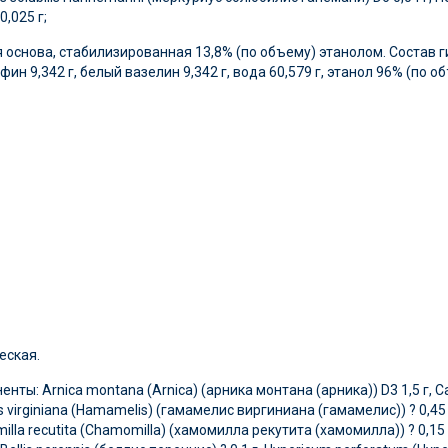
,025 г;
основа, стабилизированная 13,8% (по объему) этанолом. Состав
н 9,342 г, белый вазелин 9,342 г, вода 60,579 г, этанол 96% (по об
еская.
ты: Arnica montana (Arnica) (арника монтана (арника)) D3 1,5 г, Cal
virginiana (Hamamelis) (гамамелис виргиниана (гамамелис)) ? 0,45 г,
illa recutita (Chamomilla) (хамомилла рекутита (хамомилла)) ? 0,15