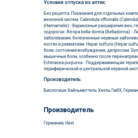
Условия отпуска из аптек:
Без рецепта. Показания для отдельных компо
венозной систем. Calendula officinalis (Cale
(Hamamelis) - Варикозные расширения вен, гем
судорогах. Atropa bella-donna (Belladonna) -
заболевания; болезненные нервные заболеван
костях и ревматизм. Hepar sulfuris (Hepar sul
боли; состояния возбуждения, депрессии. Symp
мышечные боли, особенно после перенапряж
Echinacea purpurea - Поддерживающая терап
перифирической и центральной нервной сис
Производитель:
Биологише Хайльмиттель Хеель ГмбХ, Германия 
Производитель
Германия, Heel