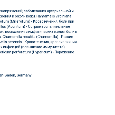
ренапряжений; заболевания артериальной и
ожения и ожоги кожи. Hamamelis virginiana
lium (Millefolium) - Кровотечения, боли при
ellus (Aconitum) - Острые воспалительные
чек; воспаление лимфатических желез; боли в
. Chamomilla recutita (Chamomilla) - Резкие
llis perennis - Кровотечения, кровоизлияния;
х инфекций (повышение иммунитета).
ricum perforatum (Hypericum) - Поражение
den-Baden, Germany