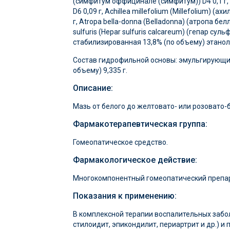
(симфитум оффицинале (симфитум)) D4 0,1 г, B
D6 0,09 г, Achillea millefolium (Millefolium) 
г, Atropa bella-donna (Belladonna) (атропа бе
sulfuris (Hepar sulfuris calcareum) (гепар с
стабилизированная 13,8% (по объему) этанол
Состав гидрофильной основы: эмульгирующий ц
объему) 9,335 г.
Описание:
Мазь от белого до желтовато- или розовато-
Фармакотерапевтическая группа:
Гомеопатическое средство.
Фармакологическое действие:
Многокомпонентный гомеопатический препара
Показания к применению:
В комплексной терапии воспалительных забол
стилоидит, эпикондилит, периартрит и др.) и