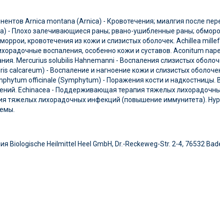
нентов Arnica montana (Arnica) - Кровотечения; миалгия после пе
ndula) - Плохо залечивающиеся раны; рвано-ушибленные раны; обмор
оррои, кровотечения из кожи и слизистых оболочек. Achillea millefo
 Лихорадочные воспаления, особенно кожи и суставов. Aconitum nap
ия. Mercurius solubilis Hahnemanni - Воспаления слизистых оболо
furis calcareum) - Воспаление и нагноение кожи и слизистых оболочек
hytum officinale (Symphytum) - Поражения кости и надкостницы. Be
ений. Echinacea - Поддерживающая терапия тяжелых лихорадочны
ия тяжелых лихорадочных инфекций (повышение иммунитета). Hype
темы.
Biologische Heilmittel Heel GmbH, Dr.-Reckeweg-Str. 2-4, 76532 Ba