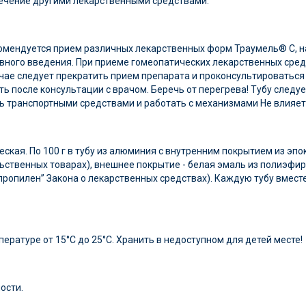
ечение другими лекарственными средствами.
ендуется прием различных лекарственных форм Траумель® C, нап
вного введения. При приеме гомеопатических лекарственных сре
чае следует прекратить прием препарата и проконсультироваться
ь после консультации с врачом. Беречь от перегрева! Тубу следу
ь транспортными средствами и работать с механизмами Не влияет
кая. По 100 г в тубу из алюминия с внутренним покрытием из эп
ьственных товарах), внешнее покрытие - белая эмаль из полиэфи
пропилен” Закона о лекарственных средствах). Каждую тубу вмес
пературе от 15°С до 25°С. Хранить в недоступном для детей месте!
ости.