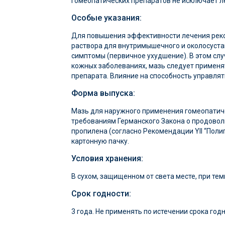
гомеопатических препаратов не исключает л
Особые указания:
Для повышения эффективности лечения реком
раствора для внутримышечного и околосуста
симптомы (первичное ухудшение). В этом слу
кожных заболеваниях, мазь следует применят
препарата. Влияние на способность управлят
Форма выпуска:
Мазь для наружного применения гомеопатичес
требованиям Германского Закона о продовол
пропилена (согласно Рекомендации YІI “Поли
картонную пачку.
Условия хранения:
В сухом, защищенном от света месте, при тем
Срок годности:
3 года. Не применять по истечении срока годн