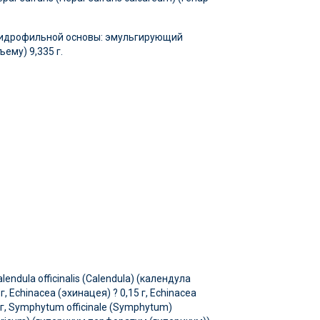
 гидрофильной основы: эмульгирующий
ъему) 9,335 г.
endula officinalis (Calendula) (календула
 Echinacea (эхинацея) ? 0,15 г, Echinacea
 г, Symphytum officinale (Symphytum)