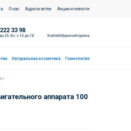
Добавить в корзину
та
О нас
Адреса аптек
Акции и новости
 222 33 98
Войти
Избранное
Корзина
до 20, Вс: с 10 до 18
атии
Натуральная косметика
Гомеопатия
0 г
игательного аппарата 100