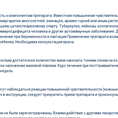
ть к компонентам препарата. Известная повышенная чувствитель
 маргаритке многолетней, эхинацее, арнике горной или иным рас
ему цетилстеариловому спирту. Туберкулез, лейкозы, коллагеноз
ммунодефицита человека и другие аутоиммунные заболевания. Дет
енение при беременности и лактации Применение препарата возм
ребенка. Необходима консультация врача.
взрослым достаточное количество мази наносить тонким слоем на к
но наложение мазевой повязки. Курс лечения при посттравматическ
 недель.
огут наблюдаться реакции повышенной чувствительности (кожные
х в инструкции, следует прекратить прием препарата и проконсул
ни не были зарегистрированы. Взаимодействие с другими лекарс