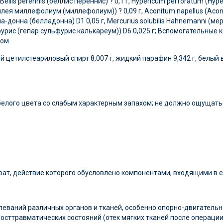
ellis perennis (беллис переннис) ? 0,1 г, Hypericum perforatum (Hy
(ахиллея миллефолиум (миллефолиум)) ? 0,09 г, Aconitum napellus (Ac
лла-донна (белладонна) D1 0,05 г, Mercurius solubilis Hahnemanni (м
ульфурис (гепар сульфурис калькареум)) D6 0,025 г; Вспомогательны
ом.
етилстеариловый спирт 8,007 г, жидкий парафин 9,342 г, белый ваз
белого цвета со слабым характерным запахом; не должно ощущатьс
т, действие которого обусловлено компонентами, входящими в ег
еваний различных органов и тканей, особенно опорно-двигательно
 посттравматических состояний (отек мягких тканей после операции