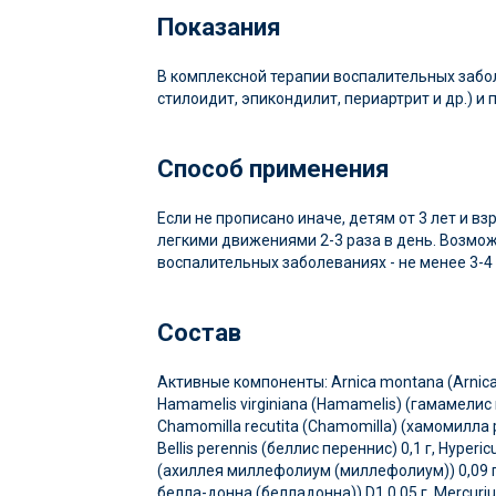
Показания
В комплексной терапии воспалительных забол
стилоидит, эпикондилит, периартрит и др.) и
Способ применения
Если не прописано иначе, детям от 3 лет и 
легкими движениями 2-3 раза в день. Возмож
воспалительных заболеваниях - не менее 3-4
Состав
Активные компоненты: Arnica montana (Arnica) 
Hamamelis virginiana (Hamamelis) (гамамелис в
Chamomilla recutita (Chamomilla) (хамомилла 
Bellis perennis (беллис переннис) 0,1 г, Hyper
(ахиллея миллефолиум (миллефолиум)) 0,09 г, 
белла-донна (белладонна)) D1 0,05 г, Mercurius