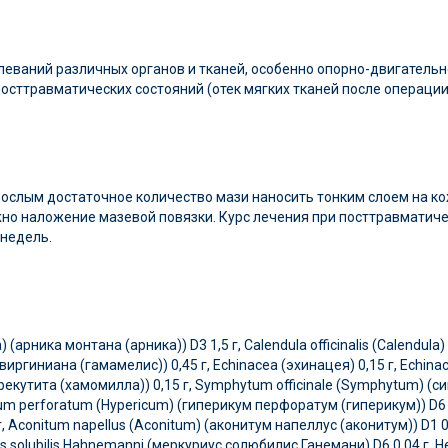
еваний различных органов и тканей, особенно опорно-двигательно
 посттравматических состояний (отек мягких тканей после операции
взрослым достаточное количество мази наносить тонким слоем на к
но наложение мазевой повязки. Курс лечения при посттравматическ
 недель.
(арника монтана (арника)) D3 1,5 г, Calendula officinalis (Calendul
иргиниана (гамамелис)) 0,45 г, Echinacea (эхинацея) 0,15 г, Echinac
рекутита (хамомилла)) 0,15 г, Symphytum officinale (Symphytum) (
icum perforatum (Hypericum) (гиперикум перфоратум (гиперикум)) D6 0,0
Aconitum napellus (Aconitum) (аконитум напеллус (аконитум)) D1 0,0
 solubilis Hahnemanni (меркуриус солюбилис Ганемани) D6 0,04 г, Hep