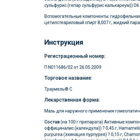
сульфурис (гепар сульфурис калькареум)) D6 0
Вспомогательные компоненты: гидрофильная 
цетилстеариловый спирт 8,007 г, жидкий парафи
Инструкция
Регистрационный номер:
П N011686/02 от 26.05.2009
Торговое название:
Траумель® C
Лекарственная форма:
Мазь для наружного применения гомеопатич
Состав
(на 100 г препарата) Активные компонен
оффициналис (календула)) ? 0,45 г, Hamamelis 
purpurea (эхинацея пурпурея) ? 0,15 г, Chamom