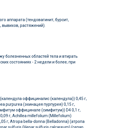
го аппарата (тендовагинит, бурсит,
, вывихов, растяжений).
ожу болезненных областей тела и втирать
их состояниях - 2 недели и более; при
a) (календула оффициналис (календула)) 0,45 г,
ea purpurea (эхинацея пурпурея) 0,15 г,
симфитум оффицинале (симфитум)) D4 0,1 г,
9 г, Achillea millefolium (Millefolium)
5 г, Atropa bella-donna (Belladonna) (атропа
ar sulfuris (Hepar sulfuris calcareum) (гепар