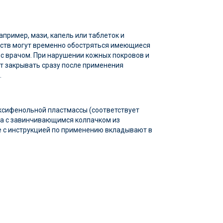
ример, мази, капель или таблеток и
дств могут временно обостряться имеющиеся
 с врачом. При нарушении кожных покровов и
ет закрывать сразу после применения
.
оксифенольной пластмассы (соответствует
ра с завинчивающимся колпачком из
те с инструкцией по применению вкладывают в