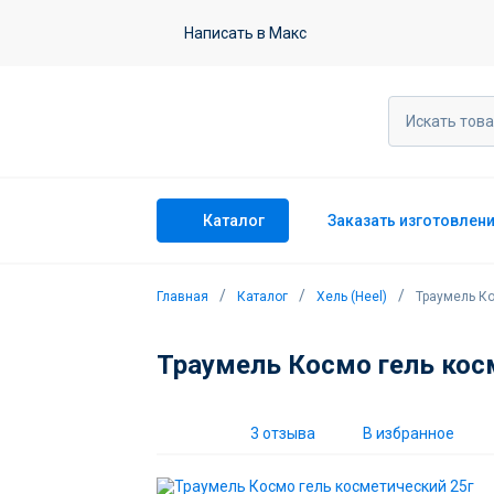
Траумель Космо гель косметически
Написать в Макс
3 отзыва
Каталог
Заказать изготовлен
Главная
Каталог
Хель (Heel)
Траумель Ко
Траумель Космо гель кос
3 отзыва
В избранное