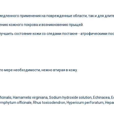
медленного применения на поврежденные области, так и для длите
ению кожного покрова и возникновению прыщей.
учшить состояние кожи со следами постакне - атрофическими пос
о мере необходимости, нежно втирая в кожу.
icinalis, Hamamelis virginiana, Sodium hydroxide solution, Echinacea, Ec
, Symphytum officinale, Rhus toxicodendron, Hypericum perforatum, Hep