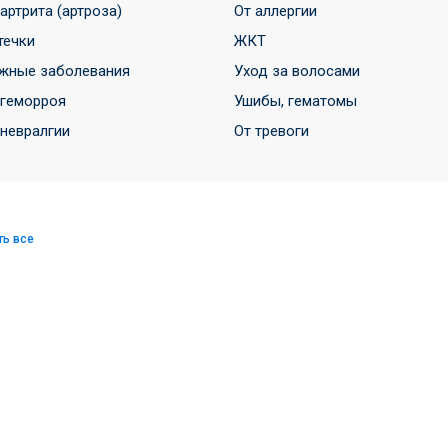
 артрита (артроза)
От аллергии
течки
ЖКТ
жные заболевания
Уход за волосами
 геморроя
Ушибы, гематомы
 невралгии
От тревоги
ть все