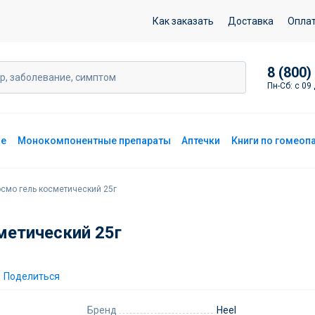
й 25г
Как заказать
Доставка
Опла
8 (800)
Пн-Сб: с 09 
ие
Монокомпонентные препараты
Аптечки
Книги по гомеоп
смо гель косметический 25г
метический 25г
Поделиться
Бренд
Heel