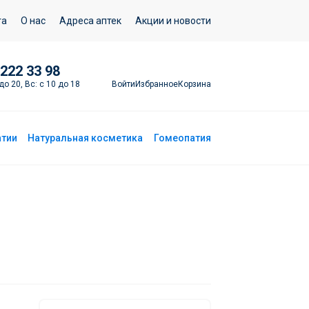
Подписаться
та
О нас
Адреса аптек
Акции и новости
 222 33 98
Войти
Избранное
Корзина
до 20, Вс: с 10 до 18
атии
Натуральная косметика
Гомеопатия