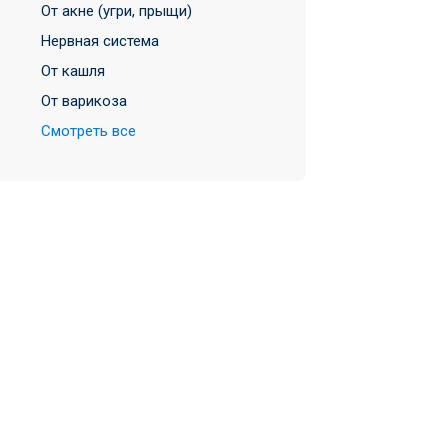
От акне (угри, прыщи)
Нервная система
От кашля
От варикоза
Смотреть все