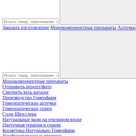
Заказать изготовление
Монокомпонентные препараты
Аптечки
Монокомпонентные препараты
Отправить рецепт/фото
Смотреть весь каталог
Производство Гомеофарм
Гомеопатические аптечки
Гомеопатические спреи
Соли Шюсслера
Натуральные мази на пчелином воске
Цветочная терапия в спреях
Косметика Натурально Гомеофарм
Унифицированные прописи