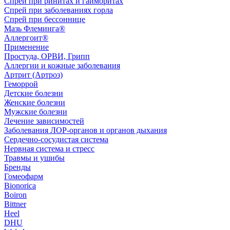
Спрей при ринитах и гайморитах
Спрей при заболеваниях горла
Спрей при бессоннице
Мазь Флеминга®
Аллергоит®
Применение
Простуда, ОРВИ, Грипп
Аллергии и кожные заболевания
Артрит (Артроз)
Геморрой
Детские болезни
Женские болезни
Мужские болезни
Лечение зависимостей
Заболевания ЛОР-органов и органов дыхания
Сердечно-сосудистая система
Нервная система и стресс
Травмы и ушибы
Бренды
Гомеофарм
Bionorica
Boiron
Bittner
Heel
DHU