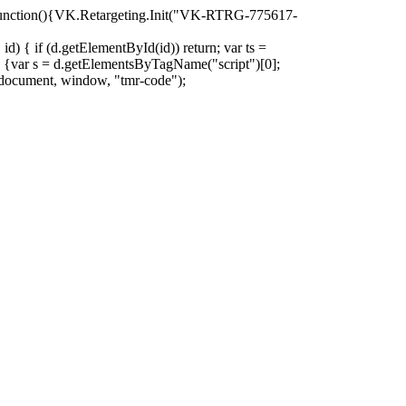
oad=function(){VK.Retargeting.Init("VK-RTRG-775617-
d) { if (d.getElementById(id)) return; var ts =
ion () {var s = d.getElementsByTagName("script")[0];
)(document, window, "tmr-code");