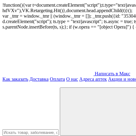
!function(){var t=document.createElement("script");t.type="text/java
hdVXv"),VK.Retargeting.Hit()},document.head.appendChild(t)}();
var _tmr = window._tmr || (window._tmr = []); _tmr.push({id: "3530400
d.createElement("script"); ts.type = "text/javascript"; ts.async = true;
s.parentNode.insertBefore(ts, s);}; if (w.opera == "[object Opera]")
Написать в Макс
Как заказать
Доставка
Оплата
О нас
Адреса аптек
Акции и нов