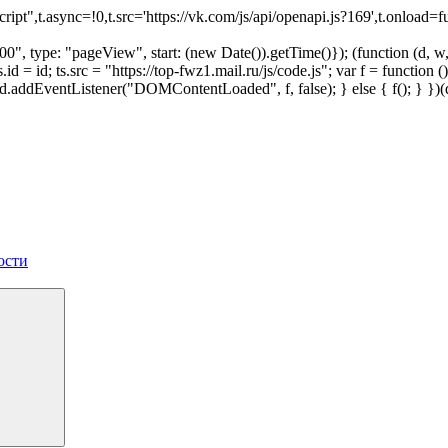
script",t.async=!0,t.src='https://vk.com/js/api/openapi.js?169',t.onl
", type: "pageView", start: (new Date()).getTime()}); (function (d, w, i
 ts.id = id; ts.src = "https://top-fwz1.mail.ru/js/code.js"; var f = funct
 { d.addEventListener("DOMContentLoaded", f, false); } else { f(); } }
ости