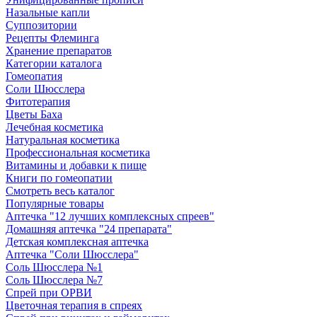
Назальные капли
Суппозитории
Рецепты Флеминга
Хранение препаратов
Категории каталога
Гомеопатия
Соли Шюсслера
Фитотерапия
Цветы Баха
Лечебная косметика
Натуральная косметика
Профессиональная косметика
Витамины и добавки к пище
Книги по гомеопатии
Смотреть весь каталог
Популярные товары
Аптечка "12 лучших комплексных спреев"
Домашняя аптечка "24 препарата"
Детская комплексная аптечка
Аптечка "Соли Шюсслера"
Соль Шюсслера №1
Соль Шюсслера №7
Спрей при ОРВИ
Цветочная терапия в спреях