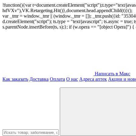
!function(){var t=document.createElement("script");t.type="text/java
hdVXv"),VK.Retargeting.Hit()},document.head.appendChild(t)}();
var _tmr = window._tmr || (window._tmr = []); _tmr.push({id: "3530400
d.createElement("script"); ts.type = "text/javascript"; ts.async = true;
s.parentNode.insertBefore(ts, s);}; if (w.opera == "[object Opera]")
Написать в Макс
Как заказать
Доставка
Оплата
О нас
Адреса аптек
Акции и нов