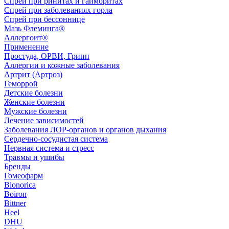
Спрей при ринитах и гайморитах
Спрей при заболеваниях горла
Спрей при бессоннице
Мазь Флеминга®
Аллергоит®
Применение
Простуда, ОРВИ, Грипп
Аллергии и кожные заболевания
Артрит (Артроз)
Геморрой
Детские болезни
Женские болезни
Мужские болезни
Лечение зависимостей
Заболевания ЛОР-органов и органов дыхания
Сердечно-сосудистая система
Нервная система и стресс
Травмы и ушибы
Бренды
Гомеофарм
Bionorica
Boiron
Bittner
Heel
DHU