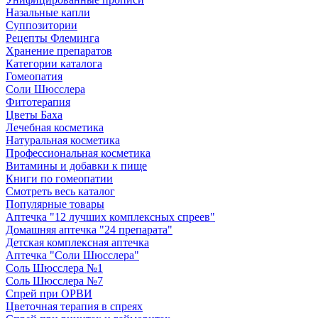
Назальные капли
Суппозитории
Рецепты Флеминга
Хранение препаратов
Категории каталога
Гомеопатия
Соли Шюсслера
Фитотерапия
Цветы Баха
Лечебная косметика
Натуральная косметика
Профессиональная косметика
Витамины и добавки к пище
Книги по гомеопатии
Смотреть весь каталог
Популярные товары
Аптечка "12 лучших комплексных спреев"
Домашняя аптечка "24 препарата"
Детская комплексная аптечка
Аптечка "Соли Шюсслера"
Соль Шюсслера №1
Соль Шюсслера №7
Спрей при ОРВИ
Цветочная терапия в спреях