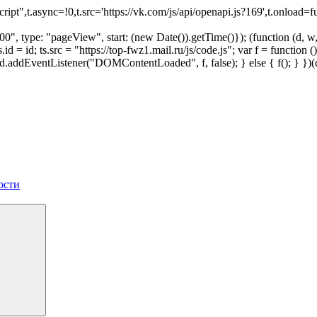
script",t.async=!0,t.src='https://vk.com/js/api/openapi.js?169',t.onl
", type: "pageView", start: (new Date()).getTime()}); (function (d, w, i
 ts.id = id; ts.src = "https://top-fwz1.mail.ru/js/code.js"; var f = funct
 { d.addEventListener("DOMContentLoaded", f, false); } else { f(); } }
ости