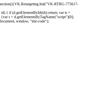
oad=function(){VK.Retargeting.Init("VK-RTRG-775617-
d) { if (d.getElementById(id)) return; var ts =
ion () {var s = d.getElementsByTagName("script")[0];
)(document, window, "tmr-code");