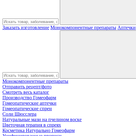
Заказать изготовление
Монокомпонентные препараты
Аптечки
Монокомпонентные препараты
Отправить рецепт/фото
Смотреть весь каталог
Производство Гомеофарм
Гомеопатические аптечки
Гомеопатические спреи
Соли Шюсслера
Натуральные мази на пчелином воске
Цветочная терапия в спреях
Косметика Натурально Гомеофарм
Унифицированные прописи