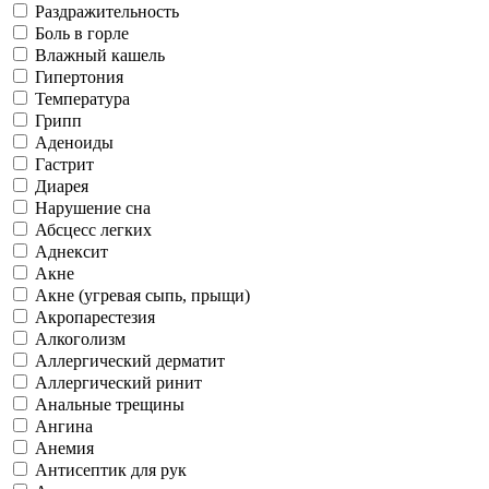
Раздражительность
Боль в горле
Влажный кашель
Гипертония
Температура
Грипп
Аденоиды
Гастрит
Диарея
Нарушение сна
Абсцесс легких
Аднексит
Акне
Акне (угревая сыпь, прыщи)
Акропарестезия
Алкоголизм
Аллергический дерматит
Аллергический ринит
Анальные трещины
Ангина
Анемия
Антисептик для рук