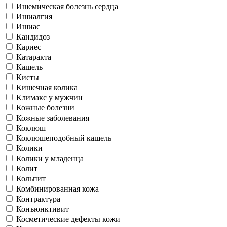
Ишемическая болезнь сердца
Ишиалгия
Ишиас
Кандидоз
Кариес
Катаракта
Кашель
Кисты
Кишечная колика
Климакс у мужчин
Кожные болезни
Кожные заболевания
Коклюш
Коклюшеподобный кашель
Колики
Колики у младенца
Колит
Кольпит
Комбинированная кожа
Контрактура
Конъюнктивит
Косметические дефекты кожи