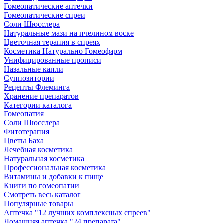
Гомеопатические аптечки
Гомеопатические спреи
Соли Шюсслера
Натуральные мази на пчелином воске
Цветочная терапия в спреях
Косметика Натурально Гомеофарм
Унифицированные прописи
Назальные капли
Суппозитории
Рецепты Флеминга
Хранение препаратов
Категории каталога
Гомеопатия
Соли Шюсслера
Фитотерапия
Цветы Баха
Лечебная косметика
Натуральная косметика
Профессиональная косметика
Витамины и добавки к пище
Книги по гомеопатии
Смотреть весь каталог
Популярные товары
Аптечка "12 лучших комплексных спреев"
Домашняя аптечка "24 препарата"