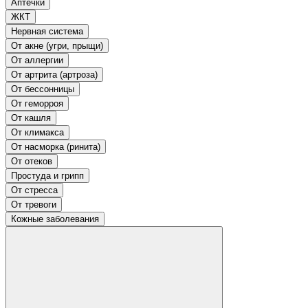
Аптечки
ЖКТ
Нервная система
От акне (угри, прыщи)
От аллергии
От артрита (артроза)
От бессонницы
От геморроя
От кашля
От климакса
От насморка (ринита)
От отеков
Простуда и грипп
От стресса
От тревоги
Кожные заболевания