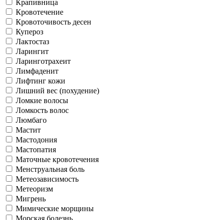
Крапивница
Кровотечение
Кровоточивость десен
Купероз
Лактостаз
Ларингит
Ларинготрахеит
Лимфаденит
Лифтинг кожи
Лишний вес (похудение)
Ломкие волосы
Ломкость волос
Люмбаго
Мастит
Мастодония
Мастопатия
Маточные кровотечения
Менструальная боль
Метеозависимость
Метеоризм
Мигрень
Мимические морщины
Морская болезнь