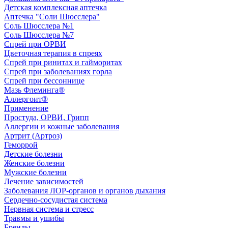
Детская комплексная аптечка
Аптечка "Соли Шюсслера"
Соль Шюсслера №1
Соль Шюсслера №7
Спрей при ОРВИ
Цветочная терапия в спреях
Спрей при ринитах и гайморитах
Спрей при заболеваниях горла
Спрей при бессоннице
Мазь Флеминга®
Аллергоит®
Применение
Простуда, ОРВИ, Грипп
Аллергии и кожные заболевания
Артрит (Артроз)
Геморрой
Детские болезни
Женские болезни
Мужские болезни
Лечение зависимостей
Заболевания ЛОР-органов и органов дыхания
Сердечно-сосудистая система
Нервная система и стресс
Травмы и ушибы
Бренды