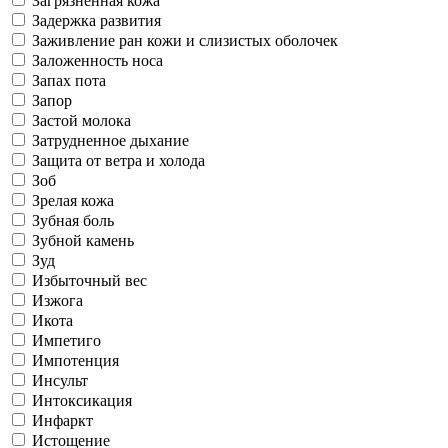
Загрязненная кожа
Задержка развития
Заживление ран кожи и слизистых оболочек
Заложенность носа
Запах пота
Запор
Застой молока
Затрудненное дыхание
Защита от ветра и холода
Зоб
Зрелая кожа
Зубная боль
Зубной камень
Зуд
Избыточный вес
Изжога
Икота
Импетиго
Импотенция
Инсульт
Интоксикация
Инфаркт
Истощение