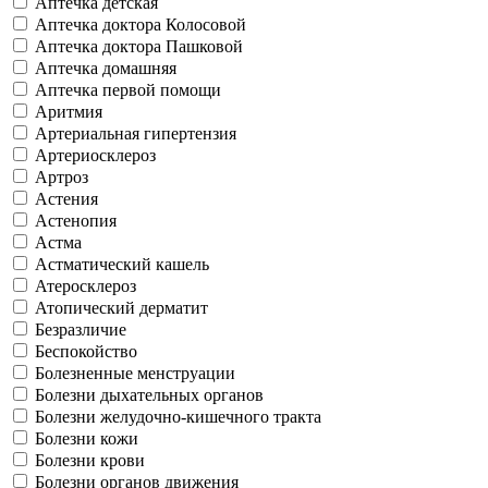
Аптечка детская
Аптечка доктора Колосовой
Аптечка доктора Пашковой
Аптечка домашняя
Аптечка первой помощи
Аритмия
Артериальная гипертензия
Артериосклероз
Артроз
Астения
Астенопия
Астма
Астматический кашель
Атеросклероз
Атопический дерматит
Безразличие
Беспокойство
Болезненные менструации
Болезни дыхательных органов
Болезни желудочно-кишечного тракта
Болезни кожи
Болезни крови
Болезни органов движения