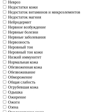
Невроз
Недостатки кожи
Недостаток витаминов и микроэлементов
Недостаток магния
Нейродермит
Нервное возбуждение
Нервные болезни
Нервные заболевания
Нервозность
Неровный тон
Неровный тон кожи
Низкий иммунитет
Нормальная кожа
Обезвоженная кожа
Обезвоживание
Обморожение
Общая слабость
Огрубевшая кожа
Одышка
Ожирение
Ожоги
Озена