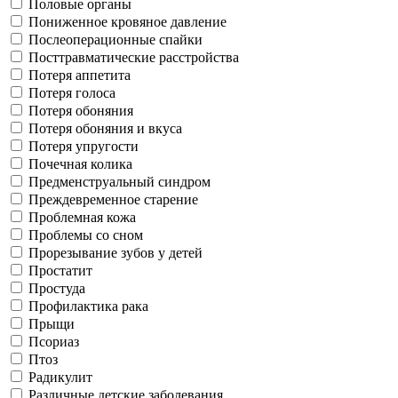
Половые органы
Пониженное кровяное давление
Послеоперационные спайки
Посттравматические расстройства
Потеря аппетита
Потеря голоса
Потеря обоняния
Потеря обоняния и вкуса
Потеря упругости
Почечная колика
Предменструальный синдром
Преждевременное старение
Проблемная кожа
Проблемы со сном
Прорезывание зубов у детей
Простатит
Простуда
Профилактика рака
Прыщи
Псориаз
Птоз
Радикулит
Различные детские заболевания