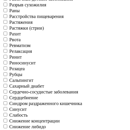
Разрыв сухожилия
Раны
Расстройства пищеварения
Растяжения
Растяжки (стрии)
Рахит
Рвота
Ревматизм
Релаксация
Ринит
Риносинусит
Розацеа
Рубцы
Сальпингит
Сахарный диабет
Сердечно-сосудистые заболевания
Сердцебиение
Синдром раздраженного кишечника
Синусит
Слабость
Снижение концентрации
Снижение либидо