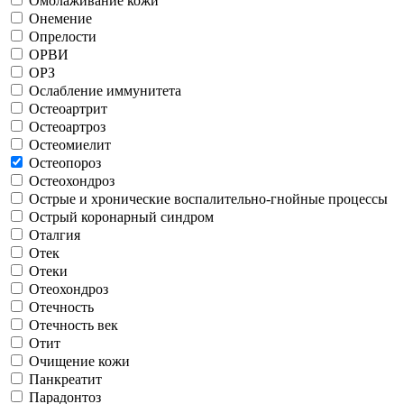
Омолаживание кожи
Онемение
Опрелости
ОРВИ
ОРЗ
Ослабление иммунитета
Остеоартрит
Остеоартроз
Остеомиелит
Остеопороз
Остеохондроз
Острые и хронические воспалительно-гнойные процессы
Острый коронарный синдром
Оталгия
Отек
Отеки
Отеохондроз
Отечность
Отечность век
Отит
Очищение кожи
Панкреатит
Парадонтоз