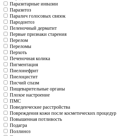
Паразитарные инвазии
Паразитоз
Паралич голосовых связок
Пародонтоз
Пеленочный дерматит
Первые признаки старения
Перелом
Переломы
Перхоть
Печеночная колика
Пигментация
Пиелонефрит
Пиелоцистит
Писчий спазм
Пищеварительные органы
Плохое настроение
ПМС
Поведенческие расстройства
Повреждения кожи после косметических процедур
Повышенная потливость
Подагра
Поллиноз