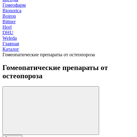
Гомеофарм
Bionorica
Boiron
Bittner
Heel
DHU
Weleda
Главная
Каталог
Гомеопатические препараты от остеопороза
Гомеопатические препараты от
остеопороза