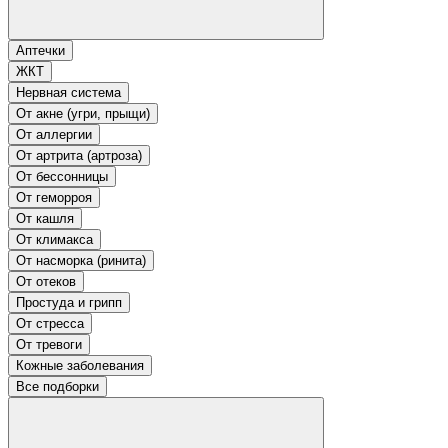
Аптечки
ЖКТ
Нервная система
От акне (угри, прыщи)
От аллергии
От артрита (артроза)
От бессонницы
От геморроя
От кашля
От климакса
От насморка (ринита)
От отеков
Простуда и грипп
От стресса
От тревоги
Кожные заболевания
Все подборки