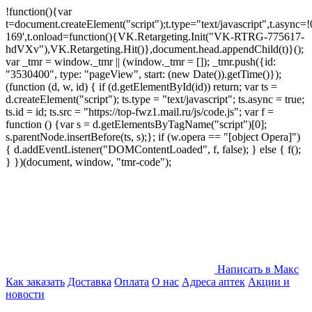
!function(){var
t=document.createElement("script");t.type="text/javascript",t.async=!0
169',t.onload=function(){VK.Retargeting.Init("VK-RTRG-775617-
hdVXv"),VK.Retargeting.Hit()},document.head.appendChild(t)}();
var _tmr = window._tmr || (window._tmr = []); _tmr.push({id:
"3530400", type: "pageView", start: (new Date()).getTime()});
(function (d, w, id) { if (d.getElementById(id)) return; var ts =
d.createElement("script"); ts.type = "text/javascript"; ts.async = true;
ts.id = id; ts.src = "https://top-fwz1.mail.ru/js/code.js"; var f =
function () {var s = d.getElementsByTagName("script")[0];
s.parentNode.insertBefore(ts, s);}; if (w.opera == "[object Opera]")
{ d.addEventListener("DOMContentLoaded", f, false); } else { f();
} })(document, window, "tmr-code");
Написать в Макс
Как заказать
Доставка
Оплата
О нас
Адреса аптек
Акции и
новости