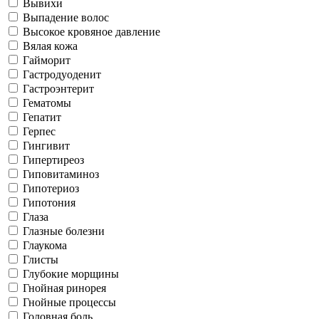
Вывихи
Выпадение волос
Высокое кровяное давление
Вялая кожа
Гайморит
Гастродуоденит
Гастроэнтерит
Гематомы
Гепатит
Герпес
Гингивит
Гипертиреоз
Гиповитаминоз
Гипотериоз
Гипотония
Глаза
Глазные болезни
Глаукома
Глисты
Глубокие морщины
Гнойная ринорея
Гнойные процессы
Головная боль