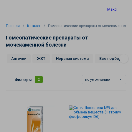
Макс
Главная
Каталог
Гомеопатические препараты от мочекаменной б
Гомеопатические препараты от
мочекаменной болезни
Аптечки
ЖКТ
Нервная система
Все подборки
Каталог
Фильтры
2
по умолчанию
Производство
Гомеофарм
Гомеопатия
для
детей
Комплексные
препараты
Натуральная
косметика