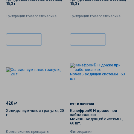
15,3 г
15,3 г
Тритурации гомеопатические
Тритурации гомеопатические
В корзину
В корзину
420 ₽
нет в наличии
Хелидониум-плюс гранулы, 20
Канефрон® Н драже при
г
заболеваниях
мочевыводящей системы ,
60 шт.
Комплексные препараты
Фитотерапия