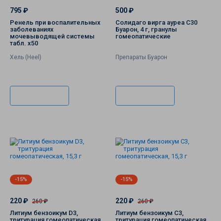
Аромамасла
795 ₽
500 ₽
Ренель при воспалительных
Солидаго вирга ауреа C30
заболеваниях
Буарон, 4 г, гранулы
мочевыводящей системы
гомеопатические
табл. х50
Хель (Heel)
Препараты Буарон
В корзину
В корзину
-15%
-15%
220 ₽
220 ₽
260 ₽
260 ₽
Литиум бензоикум D3,
Литиум бензоикум C3,
тритурация гомеопатическая,
тритурация гомеопатическая,