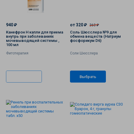
Лечебная
косметика
Профессиональная
косметика
940 ₽
от 320 ₽
360 ₽
Фитотерапия
Канефрон Н капли для приема
Соль Шюсслера №9 для
внутрь при заболеваниях
обмена веществ (Натриум
Витамины
мочевыводящей системы ,
фосфорикум D6)
и
100 мл
добавки
к
Фитотерапия
Соли Шюсслера
пище
Препараты
Буарон
Цветы
В корзину
Выбрать
Баха
Хель
(Heel)
Книги
по
гомеопатии
Пеналы
для
хранения
препаратов