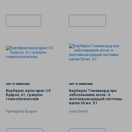
В корзину
Подписаться
нет в наличии
нет в наличии
Берберис вульгарис С9
Берберис Гомаккорд при
Буарон, 4 г, гранулы
заболеваниях моче- и
гомеопатические
желчевыводящей системы
капли 30 мл. Х1
Препараты Буарон
Хель (Heel)