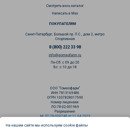
Смотреть весь каталог
Написать в Max
ПОКУПАТЕЛЯМ
Санкт-Петербург, Большой пр. П.С., дом 2, метро
Спортивная
8 (800) 222 33 98
info@gomeofarm.ru
Пн-Сб: с 09 до 20
Вс: с 10 до 18
ООО "Гомеофарм"
ИНН 7813169486
ОГРН 1037828017590
Номер лицензии:
ЛО-78-02-001969
Разрешение:
№ ДТ-78-000748 от 11.04.2023
На нашем сайте мы используем cookie файлы