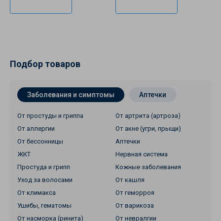
Подписаться
Подписаться
Подбор товаров
Заболевания и симптомы
Аптечки
От простуды и гриппа
От артрита (артроза)
От аллергии
От акне (угри, прыщи)
От бессонницы
Аптечки
ЖКТ
Нервная система
Простуда и грипп
Кожные заболевания
Уход за волосами
От кашля
От климакса
От геморроя
Ушибы, гематомы
От варикоза
От насморка (ринита)
От невралгии