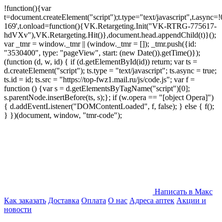
!function(){var
t=document.createElement("script");t.type="text/javascript",t.async=!0
169',t.onload=function(){VK.Retargeting.Init("VK-RTRG-775617-
hdVXv"),VK.Retargeting.Hit()},document.head.appendChild(t)}();
var _tmr = window._tmr || (window._tmr = []); _tmr.push({id:
"3530400", type: "pageView", start: (new Date()).getTime()});
(function (d, w, id) { if (d.getElementById(id)) return; var ts =
d.createElement("script"); ts.type = "text/javascript"; ts.async = true;
ts.id = id; ts.src = "https://top-fwz1.mail.ru/js/code.js"; var f =
function () {var s = d.getElementsByTagName("script")[0];
s.parentNode.insertBefore(ts, s);}; if (w.opera == "[object Opera]")
{ d.addEventListener("DOMContentLoaded", f, false); } else { f();
} })(document, window, "tmr-code");
Написать в Макс
Как заказать
Доставка
Оплата
О нас
Адреса аптек
Акции и
новости