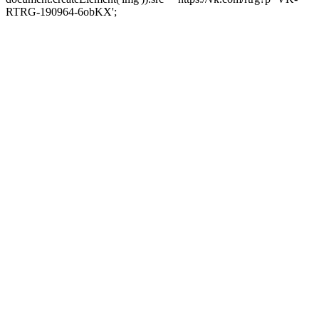
RTRG-190964-6obKX';