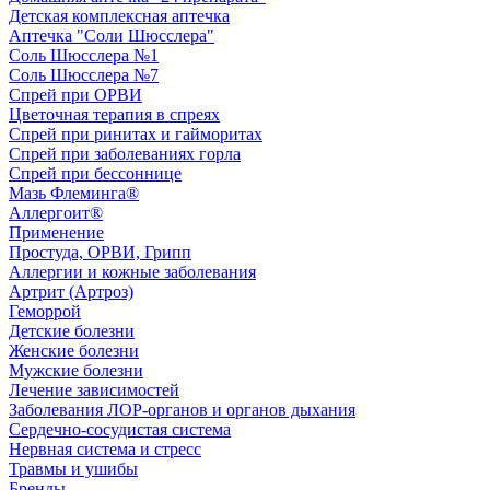
Детская комплексная аптечка
Аптечка "Соли Шюсслера"
Соль Шюсслера №1
Соль Шюсслера №7
Спрей при ОРВИ
Цветочная терапия в спреях
Спрей при ринитах и гайморитах
Спрей при заболеваниях горла
Спрей при бессоннице
Мазь Флеминга®
Аллергоит®
Применение
Простуда, ОРВИ, Грипп
Аллергии и кожные заболевания
Артрит (Артроз)
Геморрой
Детские болезни
Женские болезни
Мужские болезни
Лечение зависимостей
Заболевания ЛОР-органов и органов дыхания
Сердечно-сосудистая система
Нервная система и стресс
Травмы и ушибы
Бренды