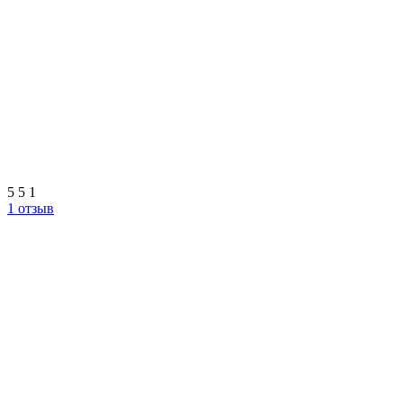
5
5
1
1 отзыв