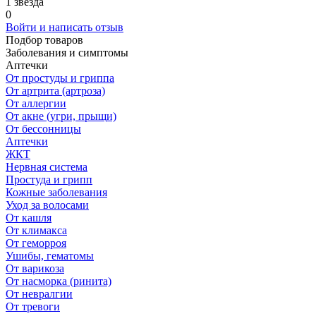
1 звезда
0
Войти и написать отзыв
Подбор товаров
Заболевания и симптомы
Аптечки
От простуды и гриппа
От артрита (артроза)
От аллергии
От акне (угри, прыщи)
От бессонницы
Аптечки
ЖКТ
Нервная система
Простуда и грипп
Кожные заболевания
Уход за волосами
От кашля
От климакса
От геморроя
Ушибы, гематомы
От варикоза
От насморка (ринита)
От невралгии
От тревоги