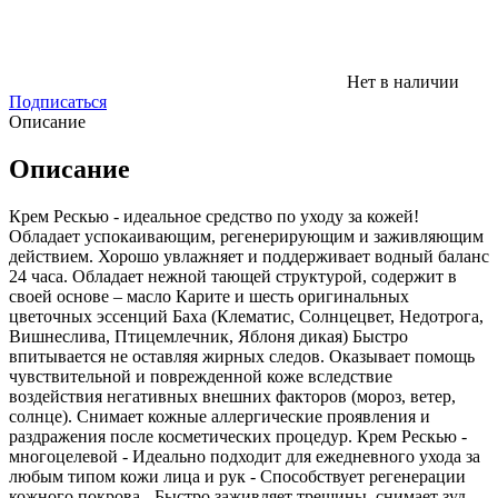
Нет в наличии
Подписаться
Описание
Описание
Крем Рескью - идеальное средство по уходу за кожей!
Обладает успокаивающим, регенерирующим и заживляющим
действием. Хорошо увлажняет и поддерживает водный баланс
24 часа. Обладает нежной тающей структурой, содержит в
своей основе – масло Карите и шесть оригинальных
цветочных эссенций Баха (Клематис, Солнцецвет, Недотрога,
Вишнеслива, Птицемлечник, Яблоня дикая) Быстро
впитывается не оставляя жирных следов. Оказывает помощь
чувствительной и поврежденной коже вследствие
воздействия негативных внешних факторов (мороз, ветер,
солнце). Снимает кожные аллергические проявления и
раздражения после косметических процедур. Крем Рескью -
многоцелевой - Идеально подходит для ежедневного ухода за
любым типом кожи лица и рук - Способствует регенерации
кожного покрова - Быстро заживляет трещины, снимает зуд -