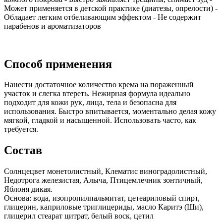
Может применяется в детской практике (диатезы, опрелости) -
Обладает легким отбеливающим эффектом - Не содержит
парабенов и ароматизаторов
Способ применения
Нанести достаточное количество крема на пораженный
участок и слегка втереть. Нежирная формула идеально
подходит для кожи рук, лица, тела и безопасна для
использования. Быстро впитывается, моментально делая кожу
мягкой, гладкой и насыщенной. Использовать часто, как
требуется.
Состав
Солнцецвет монетолистный, Клематис виноградолистный,
Недотрога железистая, Алыча, Птицемлечник зонтичный,
Яблоня дикая.
Основа: вода, изопропилпальмитат, цетеариловый спирт,
глицерин, каприловые триглицериды, масло Каритэ (Ши),
глицерил стеарат цитрат, белый воск, цетил