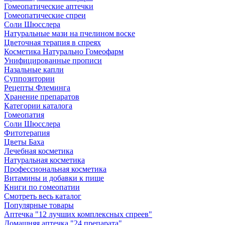
Гомеопатические аптечки
Гомеопатические спреи
Соли Шюсслера
Натуральные мази на пчелином воске
Цветочная терапия в спреях
Косметика Натурально Гомеофарм
Унифицированные прописи
Назальные капли
Суппозитории
Рецепты Флеминга
Хранение препаратов
Категории каталога
Гомеопатия
Соли Шюсслера
Фитотерапия
Цветы Баха
Лечебная косметика
Натуральная косметика
Профессиональная косметика
Витамины и добавки к пище
Книги по гомеопатии
Смотреть весь каталог
Популярные товары
Аптечка "12 лучших комплексных спреев"
Домашняя аптечка "24 препарата"