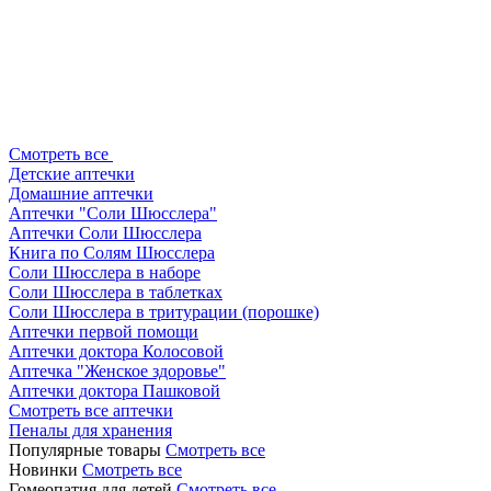
Смотреть все
Детские аптечки
Домашние аптечки
Аптечки "Соли Шюсслера"
Аптечки Соли Шюсслера
Книга по Солям Шюсслера
Соли Шюсслера в наборе
Соли Шюсслера в таблетках
Соли Шюсслера в тритурации (порошке)
Аптечки первой помощи
Аптечки доктора Колосовой
Аптечка "Женское здоровье"
Аптечки доктора Пашковой
Смотреть все аптечки
Пеналы для хранения
Популярные товары
Смотреть все
Новинки
Смотреть все
Гомеопатия для детей
Смотреть все