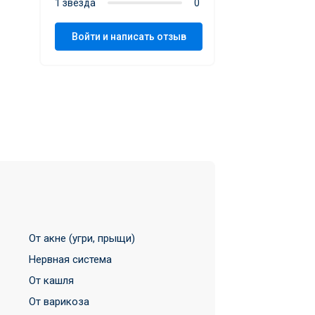
1 звезда
0
Войти и написать отзыв
От акне (угри, прыщи)
Нервная система
От кашля
От варикоза