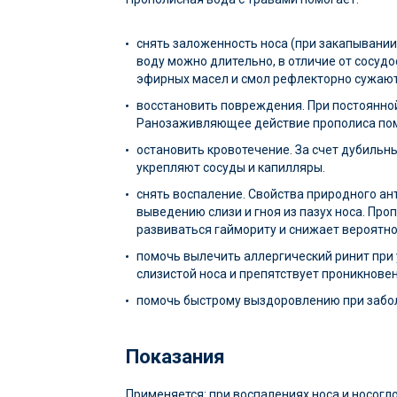
снять заложенность носа (при закапывании
воду можно длительно, в отличие от сосуд
эфирных масел и смол рефлекторно сужают 
восстановить повреждения. При постоянной
Ранозаживляющее действие прополиса пом
остановить кровотечение. За счет дубиль
укрепляют сосуды и капилляры.
снять воспаление. Свойства природного ан
выведению слизи и гноя из пазух носа. Про
развиваться гаймориту и снижает вероятн
помочь вылечить аллергический ринит при 
слизистой носа и препятствует проникнове
помочь быстрому выздоровлению при забол
Показания
Применяется: при воспалениях носа и носогл