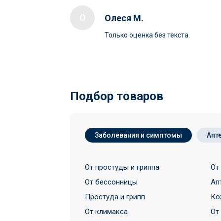
О
Олеся М.
Только оценка без текста.
Подбор товаров
Заболевания и симптомы
Апт
От простуды и гриппа
От
От бессонницы
Ап
Простуда и грипп
Ко
От климакса
От