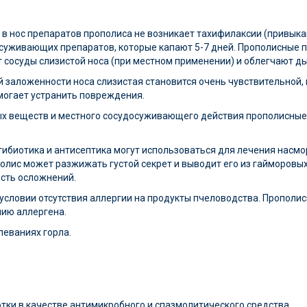
 в нос препаратов прополиса не возникает тахифилаксии (привык
осуживающих препаратов, которые капают 5-7 дней. Прополисные 
сосуды слизистой носа (при местном применении) и облегчают ды
 заложенности носа слизистая становится очень чувствительной,
огает устранить повреждения.
ных веществ и местного сосудосуживающего действия прополисны
тибиотика и антисептика могут использоваться для лечения насм
полис может разжижать густой секрет и выводит его из гайморовых
ость осложнений.
условии отсутствия аллергии на продукты пчеловодства. Прополи
нию аллергена.
еваниях горла.
отки в качестве антимикробного и спазмолитического средства.