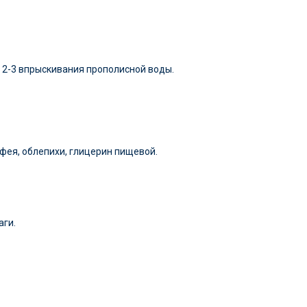
и 2-3 впрыскивания прополисной воды.
фея, облепихи, глицерин пищевой.
аги.