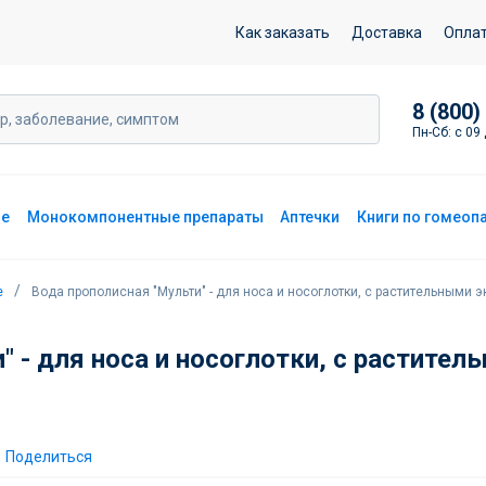
оса и носоглотки, с растительными экстрактами, спрей, 50 мл
Как заказать
Доставка
Опла
8 (800)
Пн-Сб: с 09 
ие
Монокомпонентные препараты
Аптечки
Книги по гомеоп
е
Вода прополисная "Мульти" - для носа и носоглотки, с растительными э
" - для носа и носоглотки, с растител
Поделиться