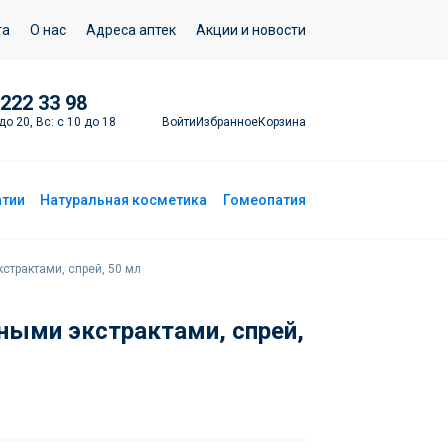
Добавить в корзину
та
О нас
Адреса аптек
Акции и новости
 222 33 98
Войти
Избранное
Корзина
до 20, Вс: с 10 до 18
атии
Натуральная косметика
Гомеопатия
кстрактами, спрей, 50 мл
ьными экстрактами, спрей,