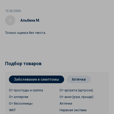
12.02.2026
А
Альбина М.
Только оценка без текста.
Подбор товаров
Заболевания и симптомы
Аптечки
От простуды и гриппа
От артрита (артроза)
От аллергии
От акне (угри, прыщи)
От бессонницы
Аптечки
ЖКТ
Нервная система