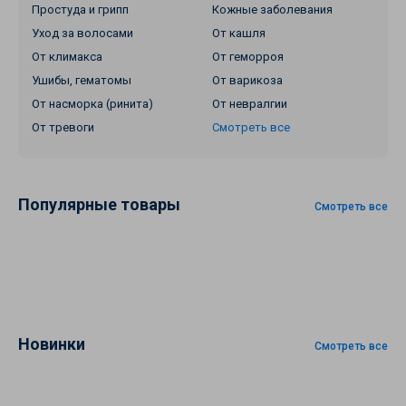
Простуда и грипп
Кожные заболевания
Уход за волосами
От кашля
От климакса
От геморроя
Ушибы, гематомы
От варикоза
От насморка (ринита)
От невралгии
От тревоги
Смотреть все
Популярные товары
Смотреть все
Новинки
Смотреть все