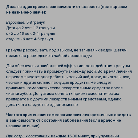
Доза на один прием в зависимости от возраста (если врачом
не назначено иначе):
Взрослые:
5-8 гранул
Дети до 2 лет:
1-2 гранулы
от 2 до 10 лет:
2-4 гранулы
старше 10 лет:
4-5 гранул
Гранулы рассасывать под языком, не запивая их водой. Детям
возможно разведение в чайной ложке воды.
Для обеспечения наибольшей эффективности действия гранулы
следует принимать в промежутках между едой. Во время лечения
не рекомендуется употреблять крепкий чай, кофе, алкоголь, лук,
чеснок и другие сильно пахнущие продукты. Не следует
принимать гомеопатические лекарственные средства после
чистки зубов. Допустимо сочетать прием гомеопатических
препаратов с другими лекарственными средствами, однако
делать это следует не одновременно.
Частота применения гомеопатических лекарственных средств
в зависимости от состояния заболевания (если врачом не
назначено иначе):
При острых состояниях:
каждые 15-30 минут, при улучшении