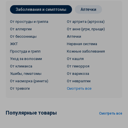
Заболевания и симптомы
Аптечки
От простуды и гриппа
От артрита (артроза)
От аллергии
От акне (угри, прыщи)
От бессонницы
Аптечки
ЖКТ
Нервная система
Простуда и грипп
Кожные заболевания
Уход за волосами
От кашля
От климакса
От геморроя
Ушибы, гематомы
От варикоза
От насморка (ринита)
От невралгии
От тревоги
Смотреть все
Популярные товары
Смотреть все