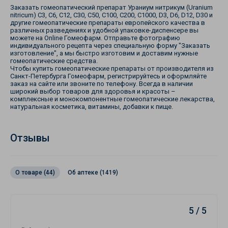
Заказать гомеопатический препарат Ураниум нитрикум (Uranium
nitricum) С3, С6, С12, С30, С50, С100, С200, С1000, D3, D6, D12, D30 и
другие гомеопатические препараты европейского качества в
различных разведениях и удобной упаковке-диспенсере вы
можете на Online Гомеофарм. Отправьте фотографию
индивидуального рецепта через специальную форму "Заказать
изготовление", а мы быстро изготовим и доставим нужные
гомеопатические средства.
Чтобы купить гомеопатические препараты от производителя из
Санкт-Петербурга Гомеофарм, регистрируйтесь и оформляйте
заказ на сайте или звоните по телефону. Всегда в наличии
широкий выбор товаров для здоровья и красоты –
комплексные и монокомпонентные гомеопатические лекарства,
натуральная косметика, витамины, добавки к пище.
Отзывы
О товаре (44)
Об аптеке (1419)
5 / 5