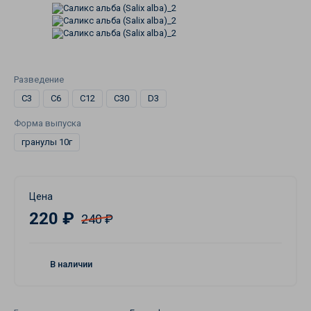
Разведение
C3
C6
C12
C30
D3
Форма выпуска
гранулы 10г
Цена
220 ₽
240 ₽
В наличии