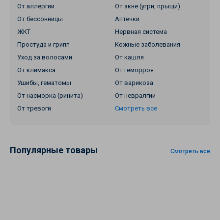
От аллергии
От акне (угри, прыщи)
От бессонницы
Аптечки
ЖКТ
Нервная система
Простуда и грипп
Кожные заболевания
Уход за волосами
От кашля
От климакса
От геморроя
Ушибы, гематомы
От варикоза
От насморка (ринита)
От невралгии
От тревоги
Смотреть все
Популярные товары
Смотреть все