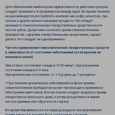
Для обеспечения наибольшей эффективности действия гранулы
следует принимать в промежутках между едой. Во время лечения
не рекомендуется употреблять крепкий чай, кофе, алкоголь, лук,
чеснок и другие сильно пахнущие продукты. Не следует
принимать гомеопатические лекарственные средства после
чистки зубов. Допустимо сочетать прием гомеопатических
препаратов с другими лекарственными средствами, однако
делать это следует не одновременно.
Частота применения гомеопатических лекарственных средств
в зависимости от состояния заболевания (если врачом не
назначено иначе):
При острых состояниях:
каждые 15-30 минут, при улучшении
состояния каждые 2-4 часа
При хронических состояниях:
от 1-4 р/день до 1 р/неделю
* При лечении хронических заболеваний на фоне приема
гомеопатических препаратов может происходить временное
обострение симптомов. В этом случае следует прервать прием
лекарства на несколько дней, а затем продолжить в менее
частых приемах или обратиться к врачу.
Во время беременности и в период грудного вскармливания
прием лекарств должен быть согласован с врачом.