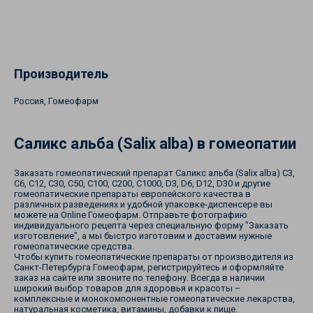
Производитель
Россия, Гомеофарм
Саликс альба (Salix alba) в гомеопатии
Заказать гомеопатический препарат Саликс альба (Salix alba) С3,
С6, С12, С30, С50, С100, С200, С1000, D3, D6, D12, D30 и другие
гомеопатические препараты европейского качества в
различных разведениях и удобной упаковке-диспенсере вы
можете на Online Гомеофарм. Отправьте фотографию
индивидуального рецепта через специальную форму "Заказать
изготовление", а мы быстро изготовим и доставим нужные
гомеопатические средства.
Чтобы купить гомеопатические препараты от производителя из
Санкт-Петербурга Гомеофарм, регистрируйтесь и оформляйте
заказ на сайте или звоните по телефону. Всегда в наличии
широкий выбор товаров для здоровья и красоты –
комплексные и монокомпонентные гомеопатические лекарства,
натуральная косметика, витамины, добавки к пище.